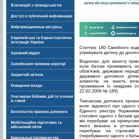
Взаємодія з громадськістю
Доступ к публичной информации
Информационные ресурсы
Європейська та Євроатлантична
інтеграція України
Статтею 180 Сімейного кодек
утримувати дитину до досягн
Архівний відділ
Водночас, для захисту прав 
Запобігання проявам корупції
коли батьки проживають ок
обов'язків, державою перед
Зворотній зв'язок
державної допомоги дітям
аліментів, не мають мож
Очищення влади
проживання їх невідоме (по
22.02.2006 № 189).
Учасникам бойових дій та членам
Тимчасова допомога признач
їх сімей
коли: відомості про одного 
Єдиного реєстру боржників
Безоплатна правова допомога
стосовно одного з батьків з
він перебуває на примусовом
Мобілізаційна підготовка та
якого визнано в установл
військовий облік
перебуває на строковій 
(перебування) одного з батьк
Комунальні підприємства