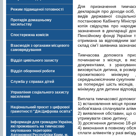
Для призначення тимчас
Режим підвищеної готовності
декларація про доходи осіб,
видів державної соціальн
Протидія домашньому
постановою Кабінету Міністр
насильству
копія свідоцтва про народж
зазначення в декларації дох
Спостережна комісія
Пенсійному фонді України т
отримана за відповідним за
склад сім'ї заявника зазначає
Взаємодія з органами місцевого
самоврядування
Тимчасова допомога приз
починаючи з місяця, в як
Відділ цивільного захисту
документами, з урахуванн
виховується дитина, в розмір
Відділ оборонної роботи
прожиткового мінімуму
середньомісячним сукупним д
Служба у справах дітей
за попередні шість місяців,
мінімуму для дитини відповідн
Управління соціального захисту
населення
Виплата тимчасової допомоги
1) встановлення місця прожи
Національний проєкт з цифрової
зобов'язана сплачувати алім
грамотності "Дія.Цифрова освіта"
2) виявлення обставин, що св
утримувати свою дитину;
Інформація для громадян України,
3) досягнення дитиною 18-річ
які проживають на тимчасово
4) виконання в повному обсяз
окупованих територіях
сплати аліментів у разі виїз
Автономної Республіки Крим, м.