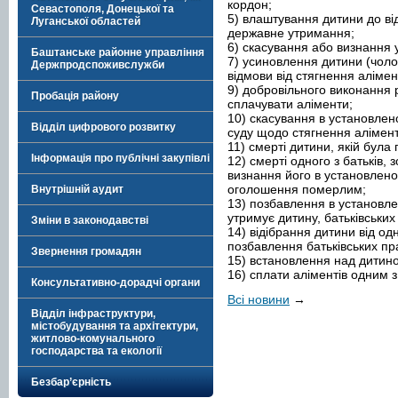
кордон;
Севастополя, Донецької та
5) влаштування дитини до ві
Луганської областей
державне утримання;
6) скасування або визнання
Баштанське районне управління
7) усиновлення дитини (чоло
Держпродспоживслужби
відмови від стягнення алімен
9) добровільного виконання 
Пробація району
сплачувати аліменти;
10) скасування в установле
Відділ цифрового розвитку
суду щодо стягнення алімент
11) смерті дитини, якій бул
Інформація про публічні закупівлі
12) смерті одного з батьків,
визнання його в установлено
оголошення померлим;
Внутрішній аудит
13) позбавлення в установле
утримує дитину, батьківських
Зміни в законодавстві
14) відібрання дитини від одн
позбавлення батьківських пр
Звернення громадян
15) встановлення над дитино
16) сплати аліментів одним з 
Консультативно-дорадчі органи
Всі новини
→
Відділ інфраструктури,
містобудування та архітектури,
житлово-комунального
господарства та екології
Безбар’єрність