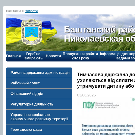
Баштанка »
Новости
Баштанский рай
Николаевская о
Герої не
Планування роботи
Інформація для кор
Главная
Новости
вмирають
2023 року
вадами зо
Районна державна адміністрація
Тимчасова державна доп
ухиляються від сплати 
Районный совет
утримувати дитину або 
Фінансовий відділ
03/06/2026
Регуляторна діяльність
Управління соціально-
економічного розвитку території
Громадська рада