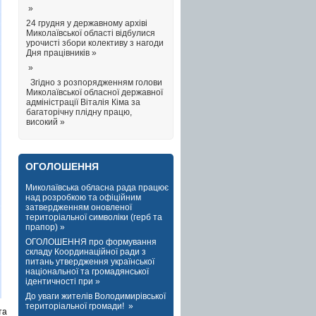
»
24 грудня у державному архіві
Миколаївської області відбулися
урочисті збори колективу з нагоди
Дня працівників »
»
Згідно з розпорядженням голови
Миколаївської обласної державної
адміністрації Віталія Кіма за
багаторічну плідну працю,
високий »
ОГОЛОШЕННЯ
Миколаївська обласна рада працює
над розробкою та офіційним
затвердженням оновленої
територіальної символіки (герб та
прапор) »
ОГОЛОШЕННЯ про формування
складу Координаційної ради з
питань утвердження української
національної та громадянської
ідентичності при »
До уваги жителів Володимирівської
територіальної громади! »
та