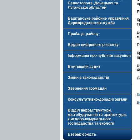
Севастополя, Донецької та
п
Луганської областей
Е
Баштанське районне управління
К
Держпродспоживслужби
т
Д
Пробація району
м
Відділ цифрового розвитку
Е
К
Інформація про публічні закупівлі
п
Д
Внутрішній аудит
4
Зміни в законодавстві
Д
Звернення громадян
К
Консультативно-дорадчі органи
В
Відділ інфраструктури,
містобудування та архітектури,
житлово-комунального
господарства та екології
Безбар’єрність