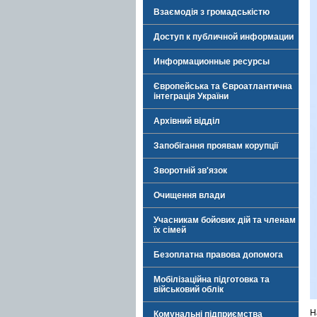
Взаємодія з громадськістю
Доступ к публичной информации
Информационные ресурсы
Європейська та Євроатлантична
інтеграція України
Архівний відділ
Запобігання проявам корупції
Зворотній зв'язок
Очищення влади
Учасникам бойових дій та членам
їх сімей
Безоплатна правова допомога
Мобілізаційна підготовка та
військовий облік
Н
Комунальні підприємства