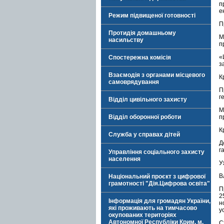
п
е
Режим підвищеної готовності
П
Протидія домашньому
М
насильству
п
«
Спостережна комісія
з
Взаємодія з органами місцевого
К
самоврядування
П
г
Відділ цивільного захисту
М
Відділ оборонної роботи
п
К
Служба у справах дітей
Д
г
Управління соціального захисту
населення
У
В
Національний проєкт з цифрової
грамотності "Дія.Цифрова освіта"
П
2
Інформація для громадян України,
н
які проживають на тимчасово
у
окупованих територіях
Автономної Республіки Крим, м.
С