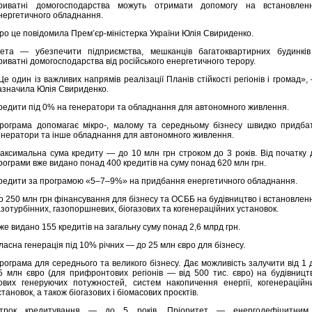
риватні домогосподарства можуть отримати допомогу на встановлен
нергетичного обладнання.
ро це повідомила Премʼєр-міністерка України Юлія Свириденко.
ета — убезпечити підприємства, мешканців багатоквартирних будинків
риватні домогосподарства від російського енергетичного терору.
Це один із важливих напрямів реалізації Планів стійкості регіонів і громад»,
азначила Юлія Свириденко.
редити під 0% на генератори та обладнання для автономного живлення.
рограма допомагає мікро-, малому та середньому бізнесу швидко придба
енератори та інше обладнання для автономного живлення.
аксимальна сума кредиту — до 10 млн грн строком до 3 років. Від початку д
рограми вже видано понад 400 кредитів на суму понад 620 млн грн.
редити за програмою «5–7–9%» на придбання енергетичного обладнання.
о 250 млн грн фінансування для бізнесу та ОСББ на будівництво і встановлен
азотурбінних, газопоршневих, біогазових та когенераційних установок.
же видано 155 кредитів на загальну суму понад 2,6 млрд грн.
ласна генерація під 10% річних — до 25 млн євро для бізнесу.
рограма для середнього та великого бізнесу. Дає можливість залучити від 1 
5 млн євро (для прифронтових регіонів — від 500 тис. євро) на будівницт
ових генеруючих потужностей, систем накопичення енергії, когенераційн
становок, а також біогазових і біомасових проєктів.
трок кредитування — до 5 років. Пріоритет — енергодефіцитним