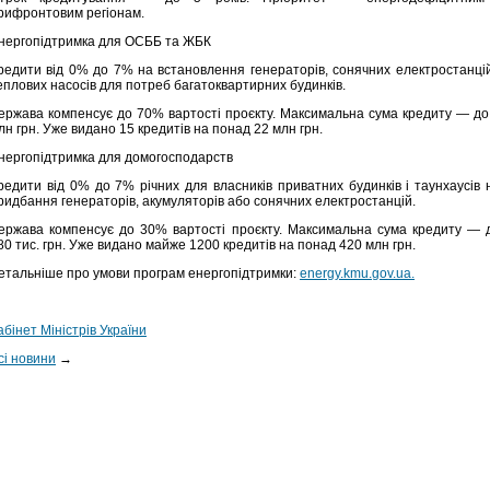
рифронтовим регіонам.
нергопідтримка для ОСББ та ЖБК
редити від 0% до 7% на встановлення генераторів, сонячних електростанцій
еплових насосів для потреб багатоквартирних будинків.
ержава компенсує до 70% вартості проєкту. Максимальна сума кредиту — до
лн грн. Уже видано 15 кредитів на понад 22 млн грн.
нергопідтримка для домогосподарств
редити від 0% до 7% річних для власників приватних будинків і таунхаусів 
ридбання генераторів, акумуляторів або сонячних електростанцій.
ержава компенсує до 30% вартості проєкту. Максимальна сума кредиту — 
80 тис. грн. Уже видано майже 1200 кредитів на понад 420 млн грн.
етальніше про умови програм енергопідтримки:
energy.kmu.gov.ua.
абінет Міністрів України
сі новини
→