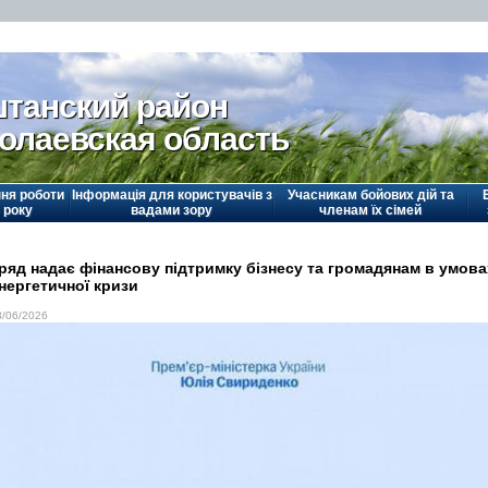
танский район
олаевская область
ня роботи
Інформація для користувачів з
Учасникам бойових дій та
 року
вадами зору
членам їх сімей
ряд надає фінансову підтримку бізнесу та громадянам в умова
нергетичної кризи
8/06/2026