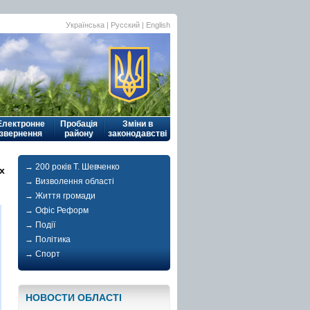
Українська
| Русский |
English
Електронне
Пробація
Зміни в
звернення
району
законодавстві
→ 200 років Т. Шевченко
х
→ Визволення області
→ Життя громади
→ Офіс Реформ
→ Події
→ Політика
→ Спорт
НОВОСТИ ОБЛАСТI