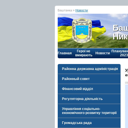
Баштанка »
Новости
Баш
Ник
Герої не
Плануван
Главная
Новости
вмирають
2023
Районна державна адміністрація
У
е
Районный совет
0
Фінансовий відділ
Регуляторна діяльність
Управління соціально-
економічного розвитку території
Громадська рада