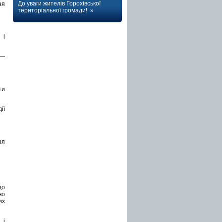
До уваги жителів Горохівської
ня
територіальної громади! »
 і
 —
ти
ії
ня
до
во
их
 і