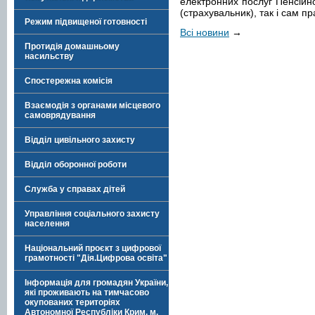
електронних послуг Пенсійн
(страхувальник), так і сам п
Режим підвищеної готовності
Всі новини
→
Протидія домашньому
насильству
Спостережна комісія
Взаємодія з органами місцевого
самоврядування
Відділ цивільного захисту
Відділ оборонної роботи
Служба у справах дітей
Управління соціального захисту
населення
Національний проєкт з цифрової
грамотності "Дія.Цифрова освіта"
Інформація для громадян України,
які проживають на тимчасово
окупованих територіях
Автономної Республіки Крим, м.