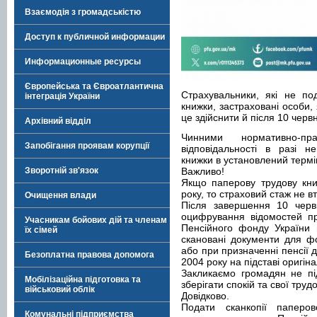
Взаємодія з громадськістю
Доступ к публичной информации
Информационные ресурсы
Європейська та Євроатлантична
Страхувальники, які не по
інтеграція України
книжки, застраховані особи,
це здійснити й після 10 черв
Архівний відділ
Чинними нормативно-п
Запобігання проявам корупції
відповідальності в разі н
книжки в установлений термі
Зворотній зв'язок
Важливо!
Якщо паперову трудову кн
року, то страховий стаж не в
Очищення влади
Після завершення 10 черв
оцифрування відомостей пр
Учасникам бойових дій та членам
Пенсійного фонду України 
їх сімей
скановані документи для ф
або при призначенні пенсії 
Безоплатна правова допомога
2004 року на підставі оригін
Закликаємо громадян не пі
Мобілізаційна підготовка та
зберігати спокій та свої тру
військовий облік
Довідково.
Подати сканкопії паперо
Комунальні підприємства