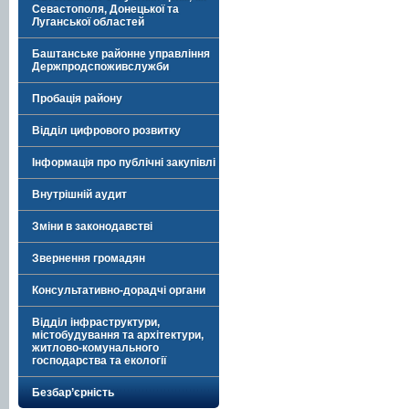
Севастополя, Донецької та
Луганської областей
Баштанське районне управління
Держпродспоживслужби
Пробація району
Відділ цифрового розвитку
Інформація про публічні закупівлі
Внутрішній аудит
Зміни в законодавстві
Звернення громадян
Консультативно-дорадчі органи
Відділ інфраструктури,
містобудування та архітектури,
житлово-комунального
господарства та екології
Безбар’єрність