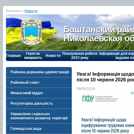
Баштанка »
Новости
Баштанский рай
Николаевская о
Герої не
Планування роботи
Інформація для кор
Главная
Новости
вмирають
2023 року
вадами зо
Районна державна адміністрація
Увага! Інформація щод
після 10 червня 2026 ро
Районный совет
09/06/2026
Фінансовий відділ
Регуляторна діяльність
Управління соціально-
економічного розвитку території
Громадська рада