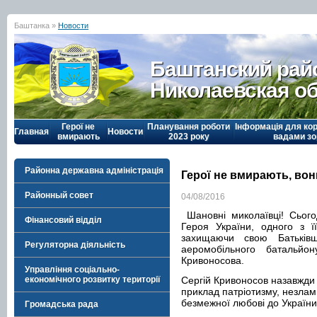
Баштанка »
Новости
Баштанский рай
Николаевская о
Герої не
Планування роботи
Інформація для кор
Главная
Новости
вмирають
2023 року
вадами зо
Районна державна адміністрація
Герої не вмирають, во
Районный совет
04/08/2016
Шановні миколаївці! Сього
Фінансовий відділ
Героя України, одного з ї
захищаючи свою Батькі
Регуляторна діяльність
аеромобільного батальйо
Кривоносова.
Управління соціально-
економічного розвитку території
Сергій Кривоносов назавжди 
приклад патріотизму, незлам
безмежної любові до Україн
Громадська рада