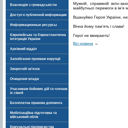
Мужній, справжній воїн-зах
Взаємодія з громадськістю
майбутньої перемоги в ім’я м
Доступ к публичной информации
Вшануймо Героя України, ни
Информационные ресурсы
Вічна йому пам’ять і слава!
Європейська та Євроатлантична
Герої не вмирають!
інтеграція України
Всі новини
→
Архівний відділ
Запобігання проявам корупції
Зворотній зв'язок
Очищення влади
Учасникам бойових дій та членам
їх сімей
Безоплатна правова допомога
Мобілізаційна підготовка та
військовий облік
Комунальні підприємства