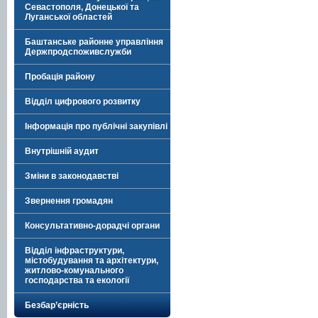
Севастополя, Донецької та
Луганської областей
Баштанське районне управління
Держпродспоживслужби
Пробація району
Відділ цифрового розвитку
Інформація про публічні закупівлі
Внутрішній аудит
Зміни в законодавстві
Звернення громадян
Консультативно-дорадчі органи
Відділ інфраструктури,
містобудування та архітектури,
житлово-комунального
господарства та екології
Безбар’єрність