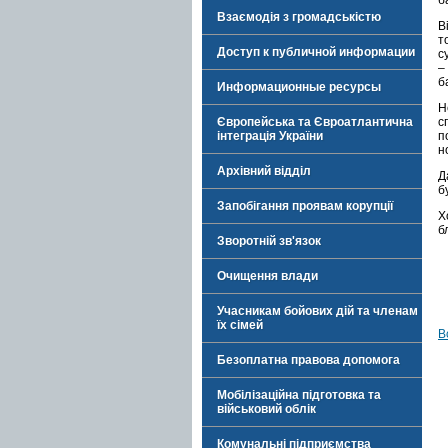
б
Взаємодія з громадськістю
В
т
Доступ к публичной информации
с
–
б
Информационные ресурсы
Н
Європейська та Євроатлантична
с
інтеграція України
п
н
Архівний відділ
Д
б
Запобігання проявам корупції
Х
б
Зворотній зв'язок
Очищення влади
Учасникам бойових дій та членам
їх сімей
В
Безоплатна правова допомога
Мобілізаційна підготовка та
військовий облік
Комунальні підприємства