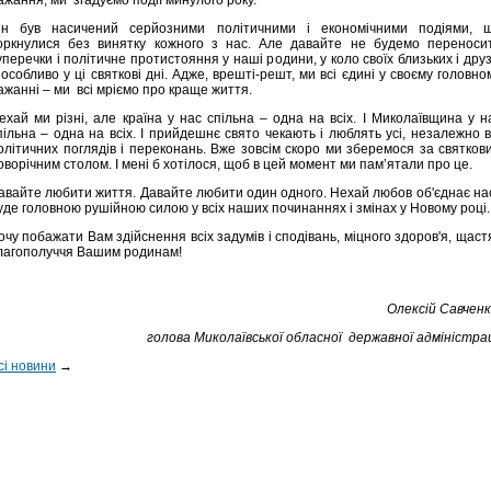
ажання, ми згадуємо події минулого року.
ін був насичений серйозними політичними і економічними подіями, 
оркнулися без винятку кожного з нас. Але давайте не будемо переноси
уперечки і політичне протистояння у наші родини, у коло своїх близьких і друз
 особливо у ці святкові дні. Адже, врешті-решт, ми всі єдині у своєму головно
ажанні – ми всі мріємо про краще життя.
ехай ми різні, але країна у нас спільна – одна на всіх. І Миколаївщина у н
пільна – одна на всіх. І прийдешнє свято чекають і люблять усі, незалежно в
олітичних поглядів і переконань. Вже зовсім скоро ми зберемося за святков
оворічним столом. І мені б хотілося, щоб в цей момент ми пам’ятали про це.
авайте любити життя. Давайте любити один одного. Нехай любов об'єднає нас
уде головною рушійною силою у всіх наших починаннях і змінах у Новому році.
очу побажати Вам здійснення всіх задумів і сподівань, міцного здоров'я, щастя
лагополуччя Вашим родинам!
Олексій Савченк
голова Миколаївської обласної державної адміністрац
сі новини
→