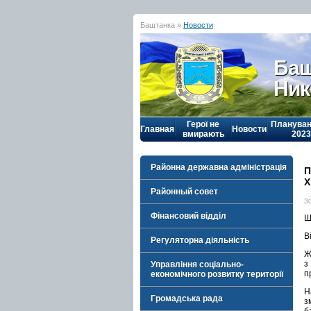
Баштанка »
Новости
Баш
Ник
Герої не
Плануван
Главная
Новости
вмирають
2023
Районна державна адміністрація
П
Х
Районный совет
3
Фінансовий відділ
Ш
В
Регуляторна діяльність
Ж
з
Управління соціально-
п
економічного розвитку території
Н
Громадська рада
з