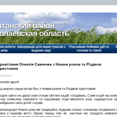
танский район
олаевская область
ня роботи
Інформація для користувачів з
Учасникам бойових дій та
 року
вадами зору
членам їх сімей
ривітання Олексія Савченка з Новим роком та Різдвом
ристовим
0/12/2016
ановні друзі!
ід щирого серця вітаю Вас з Новим роком та Різдвом Христовим!
одне свято не дарує нам стільки світлих надій і сподівань. Саме в цей час кож
 нас осмислює пережите та підсумовує події минулого року, задумується п
рийдешнє своїх дітей і онуків.
апередодні Нового року ми традиційно будуємо плани і плекаємо сподівання 
міни у нашому житті. Однак, перед тим, як настане час загадати новоріч