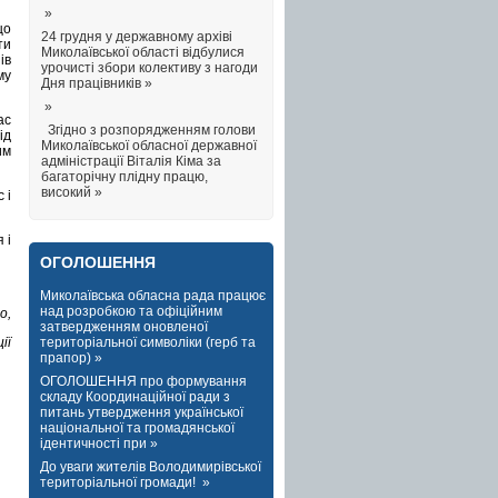
»
що
24 грудня у державному архіві
ти
Миколаївської області відбулися
ів
урочисті збори колективу з нагоди
му
Дня працівників »
»
ас
Згідно з розпорядженням голови
ід
Миколаївської обласної державної
им
адміністрації Віталія Кіма за
багаторічну плідну працю,
високий »
 і
 і
ОГОЛОШЕННЯ
Миколаївська обласна рада працює
над розробкою та офіційним
о,
затвердженням оновленої
територіальної символіки (герб та
ії
прапор) »
ОГОЛОШЕННЯ про формування
складу Координаційної ради з
питань утвердження української
національної та громадянської
ідентичності при »
До уваги жителів Володимирівської
територіальної громади! »