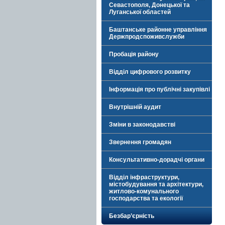
Севастополя, Донецької та
Луганської областей
Баштанське районне управління
Держпродспоживслужби
Пробація району
Відділ цифрового розвитку
Інформація про публічні закупівлі
Внутрішній аудит
Зміни в законодавстві
Звернення громадян
Консультативно-дорадчі органи
Відділ інфраструктури,
містобудування та архітектури,
житлово-комунального
господарства та екології
Безбар’єрність