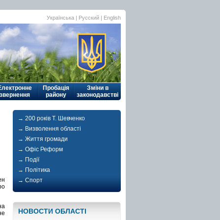
Українська
| Русский |
English
Електронне
Пробація
Зміни в
звернення
району
законодавстві
→ 200 років Т. Шевченко
→ Визволення області
→ Життя громади
→ Офіс Реформ
→ Події
→ Політика
ен
→ Спорт
ро
на
НОВОСТИ ОБЛАСТI
не