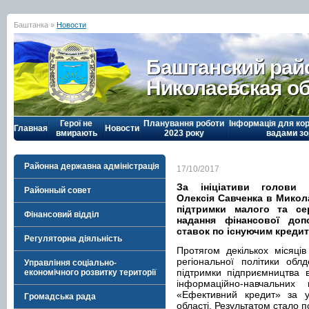
Баштанка »
Новости
Баштанский рай
Николаевская о
Герої не
Планування роботи
Інформація для кор
Главная
Новости
вмирають
2023 року
вадами зо
Районна державна адміністрація
17/10/2017
За ініціативи голови М
Районный совет
Олексія Савченка в Микол
підтримки малого та се
Фінансовий відділ
надання фінансової доп
ставок по існуючим кредит
Регуляторна діяльність
Протягом декількох місяці
регіональної політики обл
Управління соціально-
підтримки підприємництва в
економічного розвитку території
інформаційно-навчальни
«Ефективний кредит» за уч
Громадська рада
області. Результатом стало п