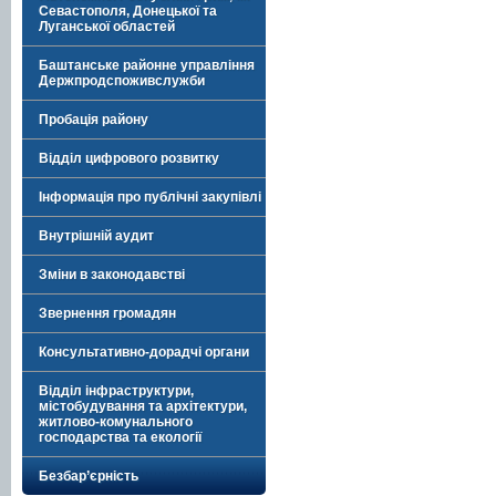
Севастополя, Донецької та
Луганської областей
Баштанське районне управління
Держпродспоживслужби
Пробація району
Відділ цифрового розвитку
Інформація про публічні закупівлі
Внутрішній аудит
Зміни в законодавстві
Звернення громадян
Консультативно-дорадчі органи
Відділ інфраструктури,
містобудування та архітектури,
житлово-комунального
господарства та екології
Безбар’єрність