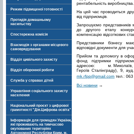
рентабельність виробництва.
Режим підвищеної готовності
На цей час проводиться дру
від підприємців.
Протидія домашньому
насильству
Запрошуємо представників м
до другого етапу конкур
компенсацію відсоткових ста
Спостережна комісія
Представники бізнесу ма
Взаємодія з органами місцевого
відповідні документи для учас
самоврядування
Прийом та допомогу в офор
Відділ цивільного захисту
фонд підтримки підприєм
адресою: м. Миколаїв, про
Відділ оборонної роботи
Героїв Сталінграду), 9, ау
mk.rfpp@gmail.com
тел.: 063
Служба у справах дітей
Всі новини
→
Управління соціального захисту
населення
Національний проєкт з цифрової
грамотності "Дія.Цифрова освіта"
Інформація для громадян України,
які проживають на тимчасово
окупованих територіях
Автономної Республіки Крим, м.