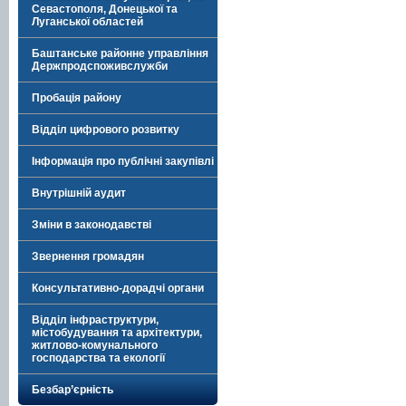
Севастополя, Донецької та
Луганської областей
Баштанське районне управління
Держпродспоживслужби
Пробація району
Відділ цифрового розвитку
Інформація про публічні закупівлі
Внутрішній аудит
Зміни в законодавстві
Звернення громадян
Консультативно-дорадчі органи
Відділ інфраструктури,
містобудування та архітектури,
житлово-комунального
господарства та екології
Безбар’єрність