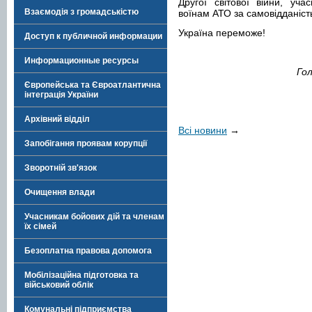
Другої світової війни, уч
Взаємодія з громадськістю
воїнам АТО за самовідданіст
Україна переможе!
Доступ к публичной информации
Информационные ресурсы
Гол
Європейська та Євроатлантична
інтеграція України
Архівний відділ
Всі новини
→
Запобігання проявам корупції
Зворотній зв'язок
Очищення влади
Учасникам бойових дій та членам
їх сімей
Безоплатна правова допомога
Мобілізаційна підготовка та
військовий облік
Комунальні підприємства