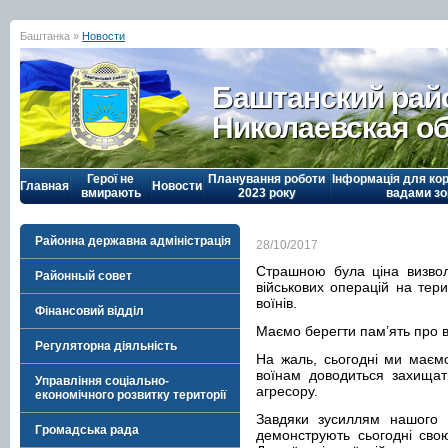
Баштанка »
Новости
Баштанский рай
Николаевская о
Герої не
Планування роботи
Інформація для кор
Главная
Новости
вмирають
2023 року
вадами зо
Районна державна адміністрація
28/10/2017
Страшною була ціна визволе
Районный совет
військових операцій на тери
воїнів.
Фінансовий відділ
Маємо берегти пам’ять про всі
Регуляторна діяльність
На жаль, сьогодні ми маємо
воїнам доводиться захищат
Управління соціально-
агресору.
економічного розвитку території
Завдяки зусиллям нашого 
Громадська рада
демонструють сьогодні сво