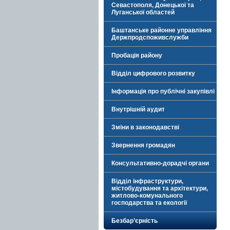
Севастополя, Донецької та
Луганської областей
Баштанське районне управління
Держпродспоживслужби
Пробація району
Відділ цифрового розвитку
Інформація про публічні закупівлі
Внутрішній аудит
Зміни в законодавстві
Звернення громадян
Консультативно-дорадчі органи
Відділ інфраструктури,
містобудування та архітектури,
житлово-комунального
господарства та екології
Безбар’єрність