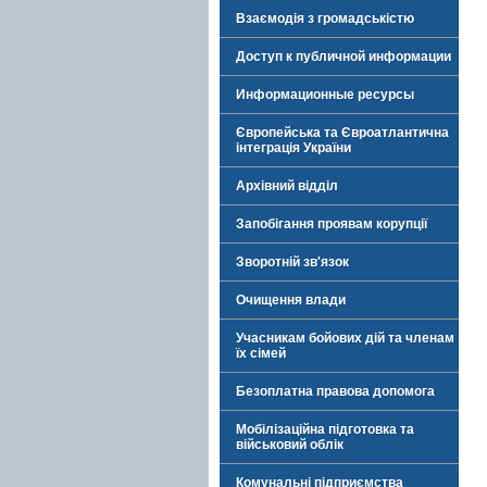
Взаємодія з громадськістю
Доступ к публичной информации
Информационные ресурсы
Європейська та Євроатлантична
інтеграція України
Архівний відділ
Запобігання проявам корупції
Зворотній зв'язок
Очищення влади
Учасникам бойових дій та членам
їх сімей
Безоплатна правова допомога
Мобілізаційна підготовка та
військовий облік
Комунальні підприємства