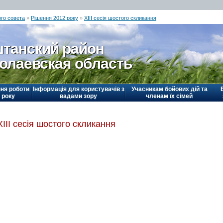
го совета
»
Рішення 2012 року
»
ХІІІ сесія шостого скликання
танский район
олаевская область
ня роботи
Інформація для користувачів з
Учасникам бойових дій та
 року
вадами зору
членам їх сімей
ХІІІ сесія шостого скликання