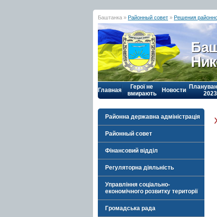
Баштанка »
Районный совет
»
Решения районно
Баш
Ник
Герої не
Плануван
Главная
Новости
вмирають
2023
Районна державна адміністрація
Районный совет
Фінансовий відділ
Регуляторна діяльність
Управління соціально-
економічного розвитку території
Громадська рада