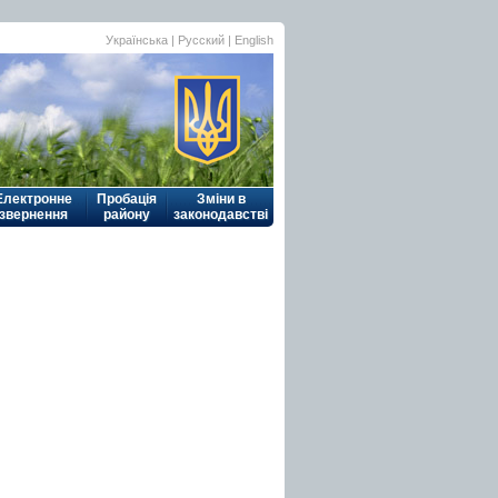
Українська
| Русский |
English
Електронне
Пробація
Зміни в
звернення
району
законодавстві