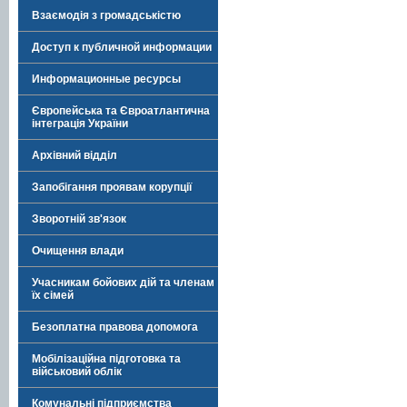
Взаємодія з громадськістю
Доступ к публичной информации
Информационные ресурсы
Європейська та Євроатлантична
інтеграція України
Архівний відділ
Запобігання проявам корупції
Зворотній зв'язок
Очищення влади
Учасникам бойових дій та членам
їх сімей
Безоплатна правова допомога
Мобілізаційна підготовка та
військовий облік
Комунальні підприємства