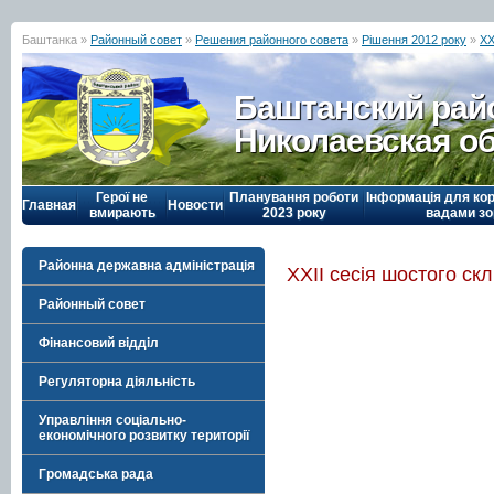
Баштанка »
Районный совет
»
Решения районного совета
»
Рішення 2012 року
»
ХХ
Баштанский рай
Николаевская о
Герої не
Планування роботи
Інформація для кор
Главная
Новости
вмирають
2023 року
вадами зо
Районна державна адміністрація
ХХIІ сесія шостого ск
Районный совет
Фінансовий відділ
Регуляторна діяльність
Управління соціально-
економічного розвитку території
Громадська рада