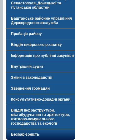
Севастополя, Донецької та
Луганської областей
Баштанське районне управління
Держпродспоживслужби
Пробація району
Відділ цифрового розвитку
Інформація про публічні закупівлі
Внутрішній аудит
Зміни в законодавстві
Звернення громадян
Консультативно-дорадчі органи
Відділ інфраструктури,
містобудування та архітектури,
житлово-комунального
господарства та екології
Безбар’єрність