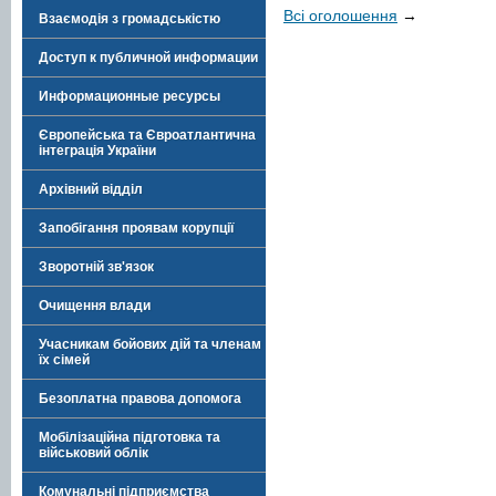
Всі оголошення
→
Взаємодія з громадськістю
Доступ к публичной информации
Информационные ресурсы
Європейська та Євроатлантична
інтеграція України
Архівний відділ
Запобігання проявам корупції
Зворотній зв'язок
Очищення влади
Учасникам бойових дій та членам
їх сімей
Безоплатна правова допомога
Мобілізаційна підготовка та
військовий облік
Комунальні підприємства