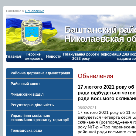
Баштанка »
Объявления
Баштанский рай
Николаевская о
Герої не
Планування роботи
Інформація для кор
Главная
Новости
вмирають
2023 року
вадами зо
Районна державна адміністрація
Объявления
Районный совет
17 лютого 2021 року об 
ради відбудеться четве
Фінансовий відділ
ради восьмого скликан
Регуляторна діяльність
08/02/2021
17 лютого 2021 року об 11 го
Управління соціально-
відбудеться четверта сесія 
економічного розвитку території
скликання (розпорядження го
року №7-р «Про перенесення 
Громадська рада
районної ради восьмого скли