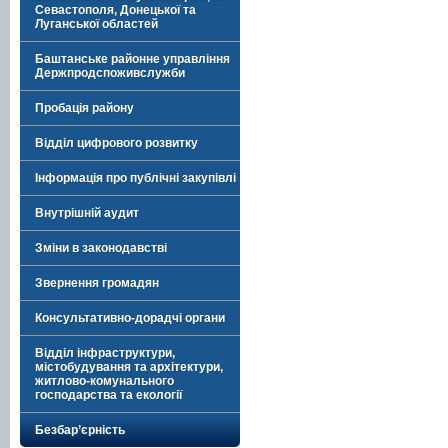
Севастополя, Донецької та
Луганської областей
Баштанське районне управління
Держпродспоживслужби
Пробація району
Відділ цифрового розвитку
Інформація про публічні закупівлі
Внутрішній аудит
Зміни в законодавстві
Звернення громадян
Консультативно-дорадчі органи
Відділ інфраструктури,
містобудування та архітектури,
житлово-комунального
господарства та екології
Безбар’єрність