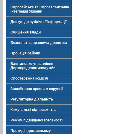
Європейська та Євроатлантична
інтеграція України
Доступ до публічної інформації
Очищення влади
Безоплатна правнича допомога
Пробація району
Баштанське управління
Держпродспоживслужби
Спостережна комісія
Запобігання проявам корупції
Регуляторна діяльність
Комунальні підприємства
Режим підвищеної готовності
Протидія домашньому