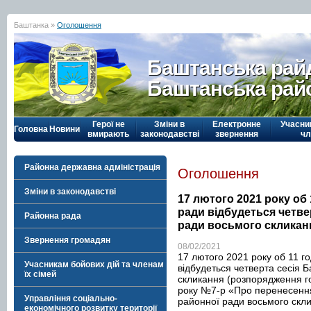
Баштанка »
Оголошення
Баштанська рай
Баштанська рай
Герої не
Зміни в
Електронне
Учасни
Головна
Новини
вмирають
законодавстві
звернення
чл
Районна державна адміністрація
Оголошення
Зміни в законодавстві
17 лютого 2021 року об 
ради відбудеться четве
Районна рада
ради восьмого скликан
Звернення громадян
08/02/2021
17 лютого 2021 року об 11 го
Учасникам бойових дій та членам
відбудеться четверта сесія 
їх сімей
скликання (розпорядження го
року №7-р «Про перенесення 
Управління соціально-
районної ради восьмого скли
економічного розвитку території