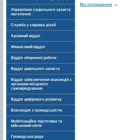
Всі оголошення
→
Управління соціального захисту
населення
Служба у справах дітей
Архівний відділ
Фінансовий відділ
Відділ оборонної роботи
Відділ цивільного захисту
Відділ забезпечення взаємодії з
органами місцевого
самоврядування
Відділ цифрового розвитку
Взаємодія з громадськістю
Мобілізаційна підготовка та
військовий облік
Громадська рада