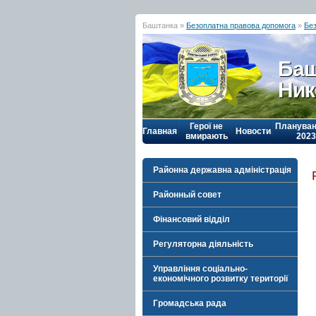
Баштанка »
Безоплатна правова допомога
»
Бе
Баш
Ник
Герої не
Плануван
Главная
Новости
вмирають
2023
Районна державна адміністрація
Районный совет
Фінансовий відділ
Регуляторна діяльність
Управління соціально-
економічного розвитку території
Громадська рада