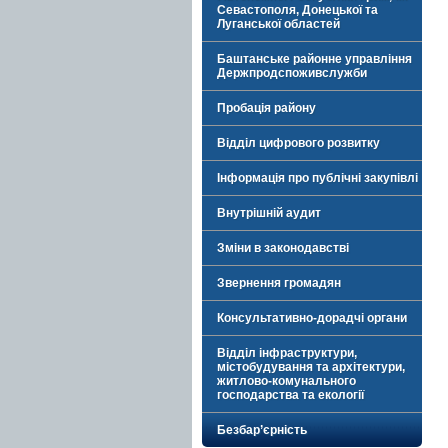
Севастополя, Донецької та
Луганської областей
Баштанське районне управління
Держпродспоживслужби
Пробація району
Відділ цифрового розвитку
Інформація про публічні закупівлі
Внутрішній аудит
Зміни в законодавстві
Звернення громадян
Консультативно-дорадчі органи
Відділ інфраструктури,
містобудування та архітектури,
житлово-комунального
господарства та екології
Безбар’єрність