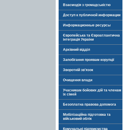
Взаємодія з громадськістю
Доступ к публичной информации
Информационные ресурсы
Європейська та Євроатлантична
інтеграція України
Архівний відділ
Запобігання проявам корупції
Зворотній зв'язок
Очищення влади
Учасникам бойових дій та членам
їх сімей
Безоплатна правова допомога
Мобілізаційна підготовка та
військовий облік
Комунальні підприємства