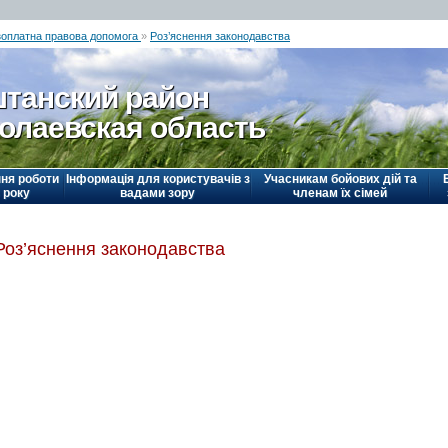
зоплатна правова допомога
»
Роз’яснення законодавства
танский район
олаевская область
ня роботи
Інформація для користувачів з
Учасникам бойових дій та
 року
вадами зору
членам їх сімей
Роз’яснення законодавства