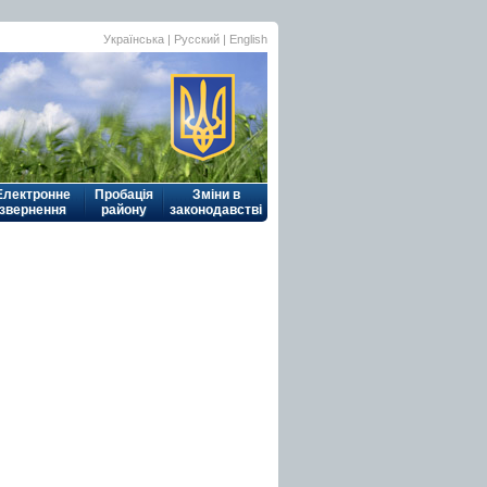
Українська
| Русский |
English
Електронне
Пробація
Зміни в
звернення
району
законодавстві