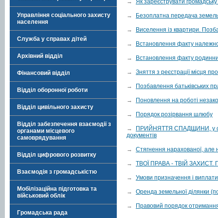
→
Як зареєструвати громадську
Управління соціального захисту
→
Безоплатна передача земельн
населення
→
Виселення із квартири. Поз
Служба у справах дітей
→
Встановлення факту належно
Архівний відділ
→
Встановлення факту родинни
→
Зняття з реєстрації місця п
Фінансовий відділ
→
Позбавлення батьківських пр
Відділ оборонної роботи
→
Поновлення на роботі незако
Відділ цивільного захисту
→
Порядок розірвання шлюбу
Відділ забезпечення взаємодії з
→
ПРИЙНЯТТЯ СПАДЩИНИ, у скла
органами місцевого
документів
самоврядування
→
Стягнення нарахованої, але 
Відділ цифрового розвитку
→
ТВОЇ ПРАВА - ТВІЙ ЗАХИСТ. П
Взаємодія з громадськістю
→
Умови призначення і виплат
Мобілізаційна підготовка та
→
Оренда земельної ділянки (по
військовий облік
→
Правовий порядок отримання 
Громадська рада