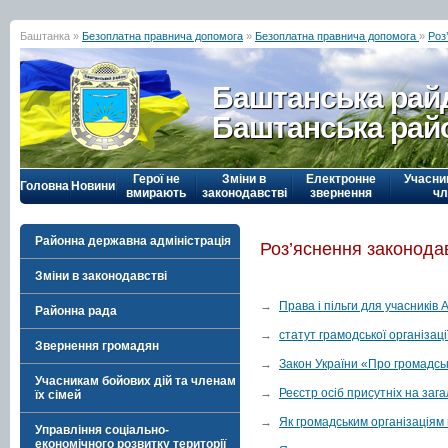
Баштанка »
Безоплатна правнича допомога
»
Безоплатна правнича допомога
»
Роз
Баштанська рай
Баштанська рай
Герої не
Зміни в
Електронне
Учасни
Головна
Новини
вмирають
законодавстві
звернення
чл
Районна державна адміністрація
Роз’яснення законода
Зміни в законодавстві
→
Права і пільги для учасників А
Районна рада
→
статут грамодської організаці
Звернення громадян
→
Закон України «Про громадськ
Учасникам бойових дій та членам
→
Реєстр осіб присутніх на заг
їх сімей
→
Як громадським організаціям
Управління соціально-
економічного розвитку території