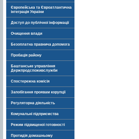
Європейська та Євроатлантична
інтеграція України
Доступ до публічної інформації
Очищення влади
Безоплатна правнича допомога
Пробація району
Баштанське управління
Держпродспоживслужби
Спостережна комісія
Запобігання проявам корупції
Регуляторна діяльність
Комунальні підприємства
Режим підвищеної готовності
Протидія домашньому