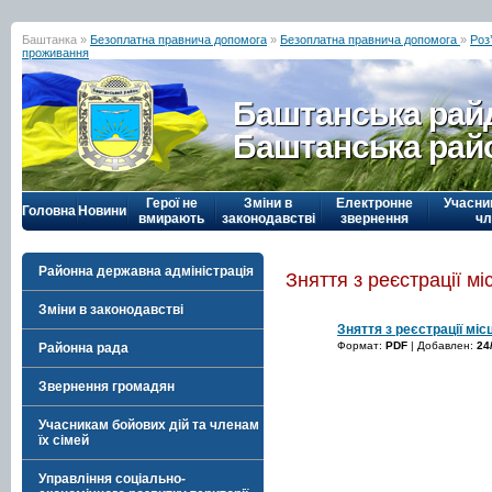
Баштанка »
Безоплатна правнича допомога
»
Безоплатна правнича допомога
»
Роз
проживання
Баштанська рай
Баштанська рай
Герої не
Зміни в
Електронне
Учасни
Головна
Новини
вмирають
законодавстві
звернення
чл
Районна державна адміністрація
Зняття з реєстрації м
Зміни в законодавстві
Зняття з реєстрації мі
Формат:
PDF
| Добавлен:
24
Районна рада
Звернення громадян
Учасникам бойових дій та членам
їх сімей
Управління соціально-