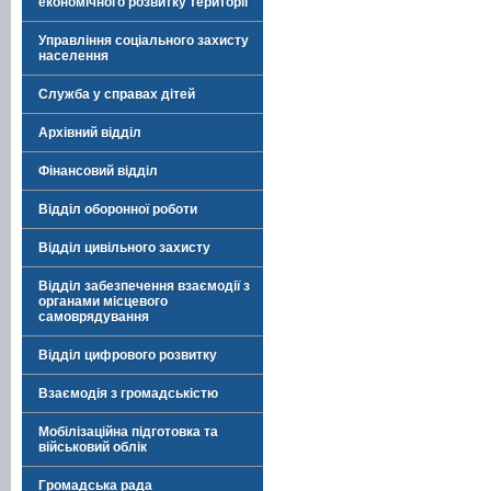
економічного розвитку території
Управління соціального захисту
населення
Служба у справах дітей
Архівний відділ
Фінансовий відділ
Відділ оборонної роботи
Відділ цивільного захисту
Відділ забезпечення взаємодії з
органами місцевого
самоврядування
Відділ цифрового розвитку
Взаємодія з громадськістю
Мобілізаційна підготовка та
військовий облік
Громадська рада