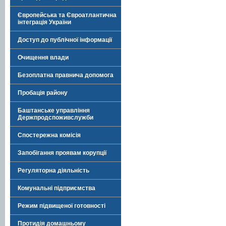
Європейська та Євроатлантична
інтеграція України
Доступ до публічної інформації
Очищення влади
Безоплатна правнича допомога
Пробація району
Баштанське управління
Держпродспоживслужби
Спостережна комісія
Запобігання проявам корупції
Регуляторна діяльність
Комунальні підприємства
Режим підвищеної готовності
Протидія домашньому