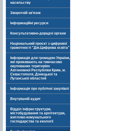
насильству
Зворотній зв'язок
Інформаційні ресурси
Консультативно-дорадчі органи
Національний проєкт з цифрової
грамотності "Дія.Цифрова освіта"
Інформація для громадян України,
які проживають на тимчасово
окупованих територіях
Автономної Республіки Крим, м.
Севастополя, Донецької та
Луганської областей
Інформація про публічні закупівлі
Внутрішній аудит
Відділ інфраструктури,
містобудування та архітектури,
житлово-комунального
господарства та екології