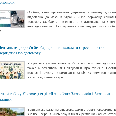
опомоги
Особам, яким призначено державну соціальну допомо
відповідно до Законів України «Про державну соціаль
допомогу особам з інвалідністю з дитинства та дітям
інвалідністю» та «Про державну соціальну допомогу особа
і
ентальне здоров’я без бар’єрів: як подолати стрес і вчасно
вернутися по допомогу
У сучасних умовах війни турбота про психічне здоров’я
такою ж важливою, як і піклування про фізичне. Постій
повітряні тривоги, переживання за рідних, вимушені зміни
житті та щоденний стрес
ітній табір у Яремче для дітей загиблих Захисників і Захисниць
країни
Баштанська районна військова адміністрація повідомляє, 
з 2 по 9 серпня 2026 року в місті Яремче на базі санатор