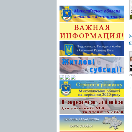
М
о
2