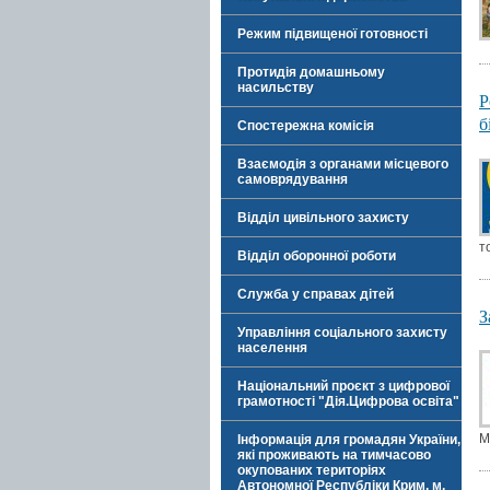
Режим підвищеної готовності
Протидія домашньому
насильству
Р
б
Спостережна комісія
Взаємодія з органами місцевого
самоврядування
Відділ цивільного захисту
т
Відділ оборонної роботи
Служба у справах дітей
З
Управління соціального захисту
населення
Національний проєкт з цифрової
грамотності "Дія.Цифрова освіта"
М
Інформація для громадян України,
які проживають на тимчасово
окупованих територіях
Автономної Республіки Крим, м.