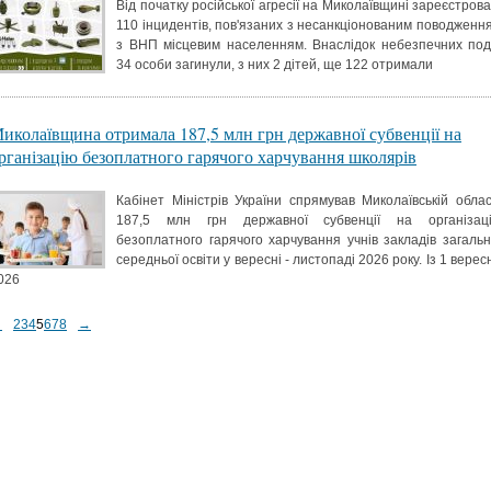
Від початку російської агресії на Миколаївщині зареєстрова
110 інцидентів, пов'язаних з несанкціонованим поводженн
з ВНП місцевим населенням. Внаслідок небезпечних под
34 особи загинули, з них 2 дітей, ще 122 отримали
иколаївщина отримала 187,5 млн грн державної субвенції на
рганізацію безоплатного гарячого харчування школярів
Кабінет Міністрів України спрямував Миколаївській облас
187,5 млн грн державної субвенції на організац
безоплатного гарячого харчування учнів закладів загальн
середньої освіти у вересні - листопаді 2026 року. Із 1 верес
026
←
2
3
4
5
6
7
8
→