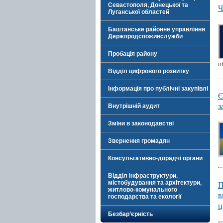
Севастополя, Донецької та
Ч
Луганської областей
Баштанське районне управління
Держпродспоживслужби
Пробація району
о
Відділ цифрового розвитку
Інформація про публічні закупівлі
Є
з
Внутрішній аудит
Зміни в законодавстві
Звернення громадян
Консультативно-дорадчі органи
Відділ інфраструктури,
П
містобудування та архітектури,
житлово-комунального
в
господарства та екології
ц
Безбар’єрність