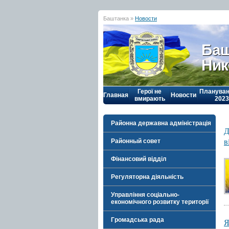
Баштанка »
Новости
Баш
Ник
Герої не
Плануван
Главная
Новости
вмирають
2023
Районна державна адміністрація
Д
в
Районный совет
Фінансовий відділ
Регуляторна діяльність
Управління соціально-
економічного розвитку території
Громадська рада
Я