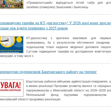
«Прикарпатський» відбудеться літній табір для діт
загиблих (померлих) Захисників і Захисниць
озпаковуємо тарифи на КТ-діагностику! У 2026 році вони зросли
ільше ніж вдвічі порівняно з 2025 роком
КТ-діагностика є критично важливою для лікуван
захворювань, бо є результатом обстеження синдрому
подальшому плані надання медичної допомоги пацієнт
Суттєве підвищення тарифів на дослідження комп’ютерн
омографії, в тому числі з
апрошуємо підприємців Баштанського району на тренінг
Баштанська районна військова адміністрація повідомляє, 
в межах реалізації Програми розвитку малого та середньо
підприємництва у Миколаївській області на 2026–2028 ро
Регіональний фонд підтримки підприємництва
иколаївській області продовжує реалізацію