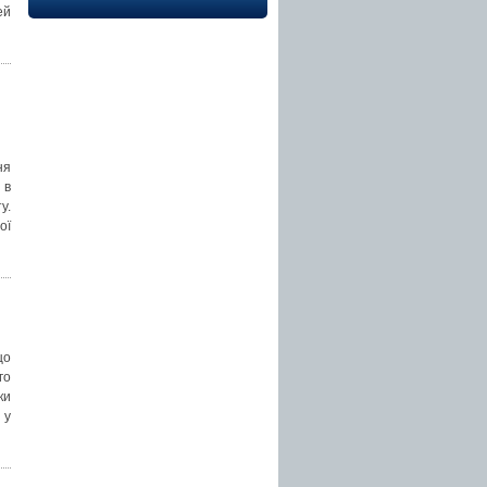
ей
ня
 в
у.
ої
що
го
ки
 у