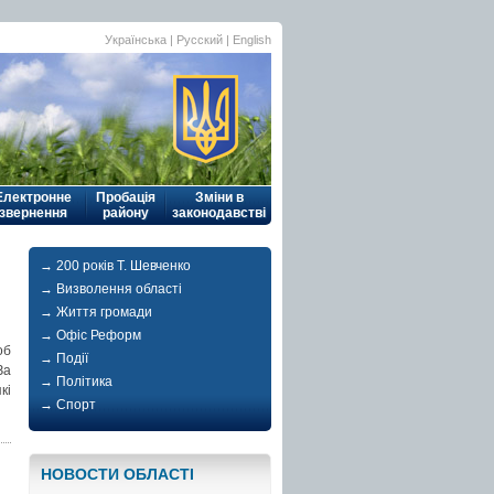
Українська
| Русский |
English
Електронне
Пробація
Зміни в
звернення
району
законодавстві
→ 200 років Т. Шевченко
→ Визволення області
→ Життя громади
→ Офіс Реформ
об
→ Події
За
→ Політика
кі
→ Спорт
НОВОСТИ ОБЛАСТI