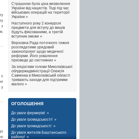
Страшною була ціна визволення
України від нацистів. Тоді під час
військових операцій на території
гу
України »
ну
Наступного року 2 конкурсні
 з
предмети для вступу до вишів
м,
будуть фіксованими, а третій
вступник зможе »
Верховна Рада поточного тижня
розглядатиме урядовий
законопроект щодо медичної
реформи. Його ухвалення
призведе до системних »
За ініціативи голови Миколаївської
облдержадміністрації Олексія
Савченка в Миколаївській області
 є
тривають заходи для підтримки
ні
малого »
 у
ОГОЛОШЕННЯ
До уваги фермерів! »
До уваги громадськості! »
До уваги громадськості »
що
До уваги жителів Баштанського
району! »
ію