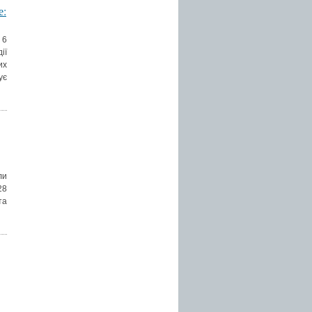
е:
 6
ії
их
ує
ли
28
та