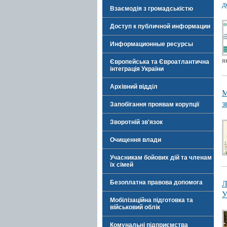
д
Взаємодія з громадськістю
Доступ к публичной информации
Информационные ресурсы
як
Європейська та Євроатлантична
інтеграція України
Архівний відділ
М
з
Запобігання проявам корупції
Зворотній зв'язок
Очищення влади
Учасникам бойових дій та членам
їх сімей
Л
Безоплатна правова допомога
У
Мобілізаційна підготовка та
військовий облік
Комунальні підприємства