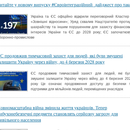
итайте у новому випуску #Євроінтеграційний_дайджест про так
Україна та ЄС офіційно відкрили переговорний Кластер
«Зовнішні відносини»; Уряд схвалив Нацстратегію протид
шахрайству та іншим порушенням для захисту фінансов
інтересів України та ЄС до 2028 року; ЄС започатков
боронно-промислове
С продовжив тимчасовий захист для людей, які були змушені
алишити Україну через війну, до 4 березня 2028 року
ЄС продовжив тимчасовий захист для людей, які бу
змушені залишити Україну через війну, до 4 березня 20
року Це означає продовження доступу до безпеки 
підтримки для мільйонів людей, переміщених унаслідок
овномасштабна війна змінила життя українців. Тепер
ибухонебезпечні предмети становлять серйозну загрозу для
ивільного населення