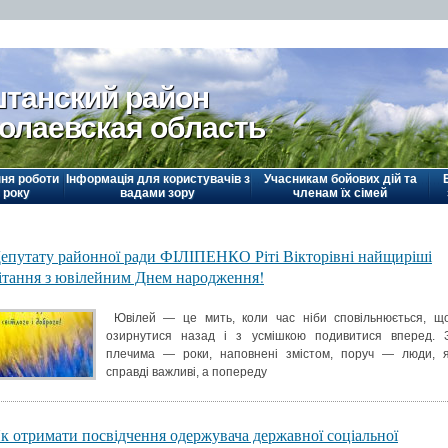
танский район
олаевская область
ня роботи
Інформація для користувачів з
Учасникам бойових дій та
 року
вадами зору
членам їх сімей
епутату районної ради ФІЛІПЕНКО Ріті Вікторівні найщиріші
ітання з ювілейним Днем народження!
Ювілей — це мить, коли час ніби сповільнюється, щ
озирнутися назад і з усмішкою подивитися вперед. 
плечима — роки, наповнені змістом, поруч — люди, я
справді важливі, а попереду
к отримати посвідчення одержувача державної соціальної