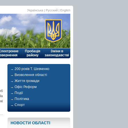
Українська
| Русский |
English
Електронне
Пробація
Зміни в
звернення
району
законодавстві
→ 200 років Т. Шевченко
→ Визволення області
→ Життя громади
→ Офіс Реформ
об
→ Події
За
→ Політика
кі
→ Спорт
НОВОСТИ ОБЛАСТI