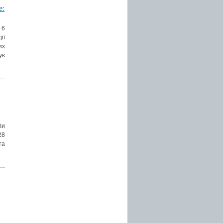
е:
 6
ії
их
ує
ли
28
та