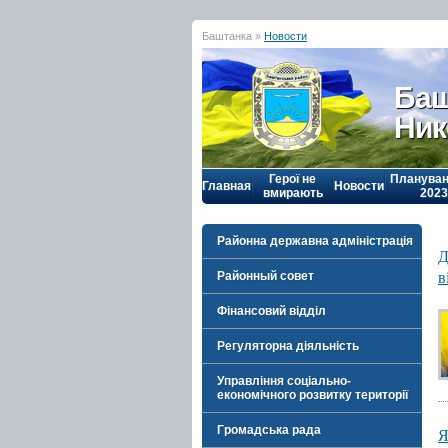
Баштанка »
Новости
Баш
Ник
Герої не
Плануван
Главная
Новости
вмирають
2023
Районна державна адміністрація
Д
в
Районный совет
Фінансовий відділ
Регуляторна діяльність
Управління соціально-
економічного розвитку території
Громадська рада
Я