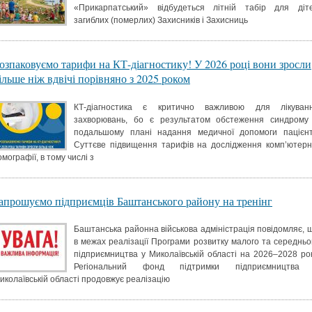
«Прикарпатський» відбудеться літній табір для діт
загиблих (померлих) Захисників і Захисниць
озпаковуємо тарифи на КТ-діагностику! У 2026 році вони зросли
ільше ніж вдвічі порівняно з 2025 роком
КТ-діагностика є критично важливою для лікуван
захворювань, бо є результатом обстеження синдрому
подальшому плані надання медичної допомоги пацієнт
Суттєве підвищення тарифів на дослідження комп’ютерн
омографії, в тому числі з
апрошуємо підприємців Баштанського району на тренінг
Баштанська районна військова адміністрація повідомляє, 
в межах реалізації Програми розвитку малого та середньо
підприємництва у Миколаївській області на 2026–2028 ро
Регіональний фонд підтримки підприємництва
иколаївській області продовжує реалізацію