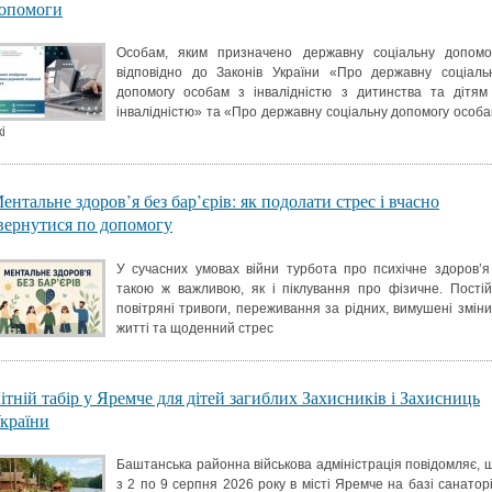
опомоги
Особам, яким призначено державну соціальну допомо
відповідно до Законів України «Про державну соціаль
допомогу особам з інвалідністю з дитинства та дітям
інвалідністю» та «Про державну соціальну допомогу особа
і
ентальне здоров’я без бар’єрів: як подолати стрес і вчасно
вернутися по допомогу
У сучасних умовах війни турбота про психічне здоров’я
такою ж важливою, як і піклування про фізичне. Постій
повітряні тривоги, переживання за рідних, вимушені зміни
житті та щоденний стрес
ітній табір у Яремче для дітей загиблих Захисників і Захисниць
країни
Баштанська районна військова адміністрація повідомляє, 
з 2 по 9 серпня 2026 року в місті Яремче на базі санатор