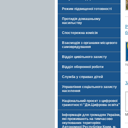
Режим підвищеної готовності
Протидія домашньому
насильству
Р
б
Спостережна комісія
Взаємодія з органами місцевого
самоврядування
Відділ цивільного захисту
т
Відділ оборонної роботи
Служба у справах дітей
З
Управління соціального захисту
населення
Національний проєкт з цифрової
грамотності "Дія.Цифрова освіта"
М
Інформація для громадян України,
які проживають на тимчасово
окупованих територіях
Автономної Республіки Крим, м.