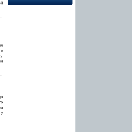
ей
ня
 в
у.
ої
що
го
ки
 у