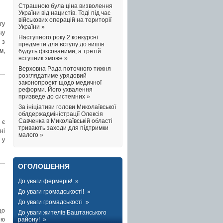
Страшною була ціна визволення
України від нацистів. Тоді під час
військових операцій на території
гу
України »
ну
Наступного року 2 конкурсні
 з
предмети для вступу до вишів
м,
будуть фіксованими, а третій
вступник зможе »
Верховна Рада поточного тижня
розглядатиме урядовий
законопроект щодо медичної
реформи. Його ухвалення
призведе до системних »
За ініціативи голови Миколаївської
облдержадміністрації Олексія
Савченка в Миколаївській області
 є
тривають заходи для підтримки
ні
малого »
 у
ОГОЛОШЕННЯ
До уваги фермерів! »
До уваги громадськості! »
До уваги громадськості »
що
До уваги жителів Баштанського
району! »
ію