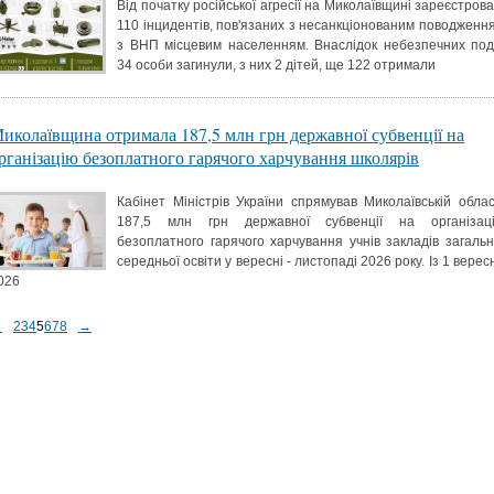
Від початку російської агресії на Миколаївщині зареєстрова
110 інцидентів, пов'язаних з несанкціонованим поводженн
з ВНП місцевим населенням. Внаслідок небезпечних под
34 особи загинули, з них 2 дітей, ще 122 отримали
иколаївщина отримала 187,5 млн грн державної субвенції на
рганізацію безоплатного гарячого харчування школярів
Кабінет Міністрів України спрямував Миколаївській облас
187,5 млн грн державної субвенції на організац
безоплатного гарячого харчування учнів закладів загальн
середньої освіти у вересні - листопаді 2026 року. Із 1 верес
026
←
2
3
4
5
6
7
8
→