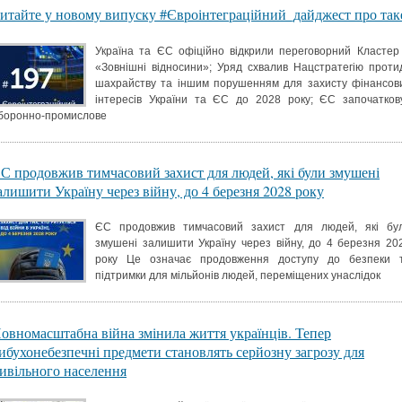
итайте у новому випуску #Євроінтеграційний_дайджест про так
Україна та ЄС офіційно відкрили переговорний Кластер
«Зовнішні відносини»; Уряд схвалив Нацстратегію протид
шахрайству та іншим порушенням для захисту фінансов
інтересів України та ЄС до 2028 року; ЄС започатков
боронно-промислове
С продовжив тимчасовий захист для людей, які були змушені
алишити Україну через війну, до 4 березня 2028 року
ЄС продовжив тимчасовий захист для людей, які бу
змушені залишити Україну через війну, до 4 березня 20
року Це означає продовження доступу до безпеки 
підтримки для мільйонів людей, переміщених унаслідок
овномасштабна війна змінила життя українців. Тепер
ибухонебезпечні предмети становлять серйозну загрозу для
ивільного населення