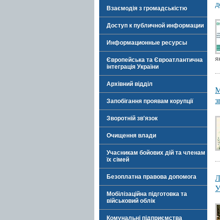
д
Взаємодія з громадськістю
Доступ к публичной информации
Информационные ресурсы
як
Європейська та Євроатлантична
інтеграція України
Архівний відділ
М
з
Запобігання проявам корупції
Зворотній зв'язок
Очищення влади
Учасникам бойових дій та членам
їх сімей
Л
Безоплатна правова допомога
У
Мобілізаційна підготовка та
військовий облік
Комунальні підприємства