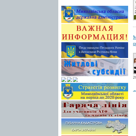
М
о
2