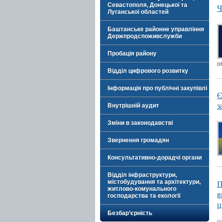
Севастополя, Донецької та
Ч
Луганської областей
Баштанське районне управління
Держпродспоживслужби
Пробація району
о
Відділ цифрового розвитку
Інформація про публічні закупівлі
Є
з
Внутрішній аудит
Зміни в законодавстві
Звернення громадян
Консультативно-дорадчі органи
Відділ інфраструктури,
П
містобудування та архітектури,
житлово-комунального
в
господарства та екології
ц
Безбар’єрність