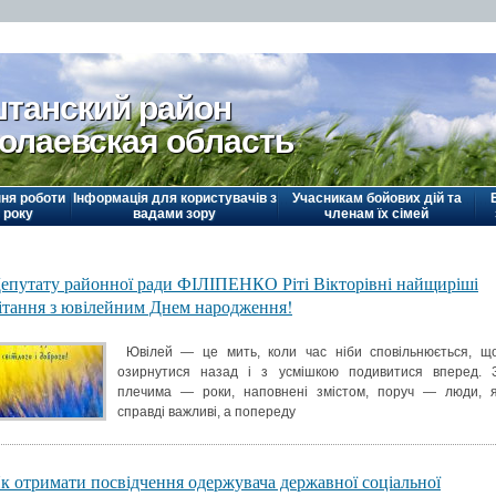
танский район
олаевская область
ня роботи
Інформація для користувачів з
Учасникам бойових дій та
 року
вадами зору
членам їх сімей
епутату районної ради ФІЛІПЕНКО Ріті Вікторівні найщиріші
ітання з ювілейним Днем народження!
Ювілей — це мить, коли час ніби сповільнюється, щ
озирнутися назад і з усмішкою подивитися вперед. 
плечима — роки, наповнені змістом, поруч — люди, я
справді важливі, а попереду
к отримати посвідчення одержувача державної соціальної