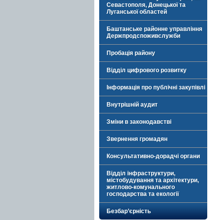
Севастополя, Донецької та
Луганської областей
Баштанське районне управління
Держпродспоживслужби
Пробація району
Відділ цифрового розвитку
Інформація про публічні закупівлі
Внутрішній аудит
Зміни в законодавстві
Звернення громадян
Консультативно-дорадчі органи
Відділ інфраструктури,
містобудування та архітектури,
житлово-комунального
господарства та екології
Безбар’єрність