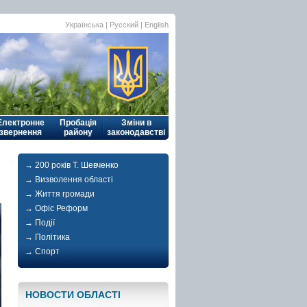
Українська
| Русский |
English
Електронне
Пробація
Зміни в
звернення
району
законодавстві
→ 200 років Т. Шевченко
→ Визволення області
→ Життя громади
→ Офіс Реформ
→ Події
→ Політика
→ Спорт
НОВОСТИ ОБЛАСТI