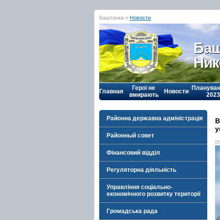
Баштанка »
Новости
Баш
Ник
Герої не
Плануван
Главная
Новости
вмирають
2023
Районна державна адміністрація
В
у
Районный совет
0
Фінансовий відділ
Регуляторна діяльність
Управління соціально-
економічного розвитку території
Громадська рада