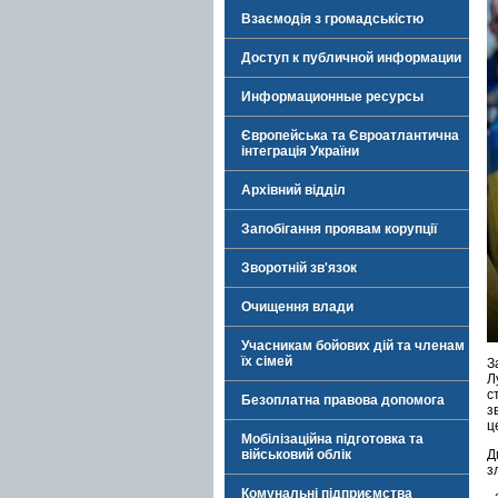
Взаємодія з громадськістю
Доступ к публичной информации
Информационные ресурсы
Європейська та Євроатлантична
інтеграція України
Архівний відділ
Запобігання проявам корупції
Зворотній зв'язок
Очищення влади
Учасникам бойових дій та членам
їх сімей
З
Л
с
Безоплатна правова допомога
з
ц
Мобілізаційна підготовка та
військовий облік
Д
з
Комунальні підприємства