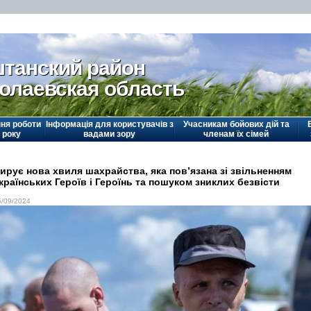
танский район
олаевская область
ня роботи
Інформація для користувачів з
Учасникам бойових дій та
 року
вадами зору
членам їх сімей
ирує нова хвиля шахрайства, яка пов’язана зі звільненням
країнських Героїв і Героїнь та пошуком зниклих безвісти
5/09/2024