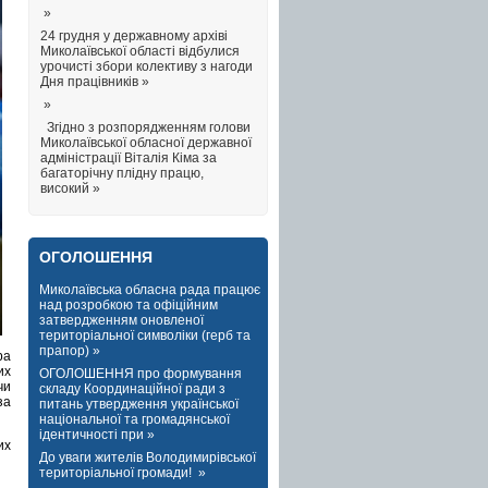
»
24 грудня у державному архіві
Миколаївської області відбулися
урочисті збори колективу з нагоди
Дня працівників »
»
Згідно з розпорядженням голови
Миколаївської обласної державної
адміністрації Віталія Кіма за
багаторічну плідну працю,
високий »
ОГОЛОШЕННЯ
Миколаївська обласна рада працює
над розробкою та офіційним
затвердженням оновленої
територіальної символіки (герб та
прапор) »
ра
их
ОГОЛОШЕННЯ про формування
чи
складу Координаційної ради з
за
питань утвердження української
національної та громадянської
ідентичності при »
их
До уваги жителів Володимирівської
територіальної громади! »