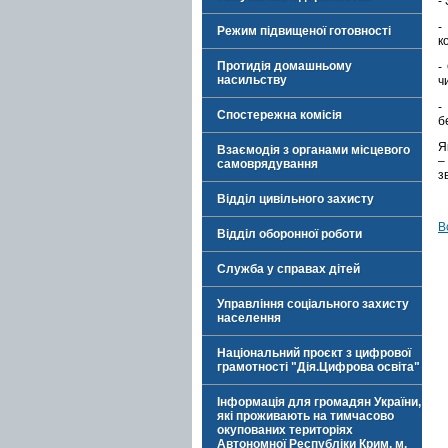
-
-
Режим підвищеної готовності
к
Протидія домашньому
-
насильству
ч
-
Спостережна комісія
б
Я
Взаємодія з органами місцевого
–
самоврядування
з
Відділ цивільного захисту
В
Відділ оборонної роботи
Служба у справах дітей
Управління соціального захисту
населення
Національний проєкт з цифрової
грамотності "Дія.Цифрова освіта"
Інформація для громадян України,
які проживають на тимчасово
окупованих територіях
Автономної Республіки Крим, м.