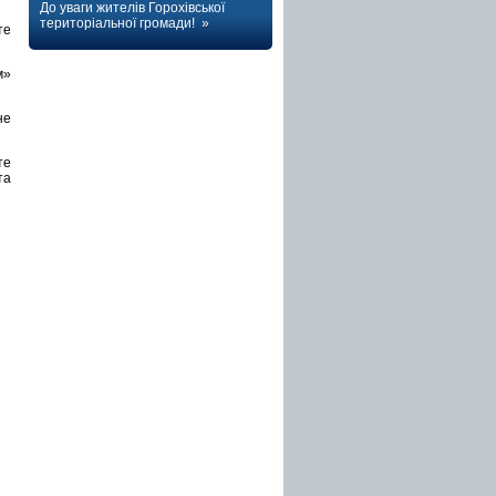
До уваги жителів Горохівської
територіальної громади! »
те
м»
не
те
та