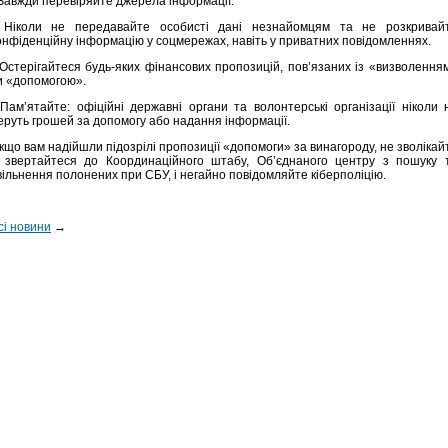
 Завжди перевіряйте джерела інформації.
 Ніколи не передавайте особисті дані незнайомцям та не розкривай
онфіденційну інформацію у соцмережах, навіть у приватних повідомленнях.
 Остерігайтеся будь-яких фінансових пропозицій, пов’язаних із «визволення
и «допомогою».
 Пам’ятайте: офіційні державні органи та волонтерські організації ніколи 
еруть грошей за допомогу або надання інформації.
кщо вам надійшли підозрілі пропозиції «допомоги» за винагороду, не зволікай
 звертайтеся до Координаційного штабу, Об’єднаного центру з пошуку 
вільнення полонених при СБУ, і негайно повідомляйте кіберполіцію.
сі новини
→