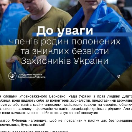
а словами Уповноваженого Верховної Ради України з прав людини Дмит
убінця, вони видають себе за волонтерів, журналістів, представників державн
труктур або навіть країни-агресорки, майстерно граючи на емоціях, обіцяю
вільнення, важливу інформацію чи навіть організацію дзвінка з рідними. Але 
е вони вимагають гроші – нібито «плату» за свої «послуги».
митро Лубінець наголошує: щоб не потрапити у пастку цих безпринципн
ловмисників, будьте пильні!