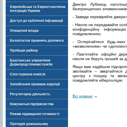
Дмитро Лубінець наголо
Європейська та Євроатлантична
безпринципних зловмисників,
інтеграція України
- Завжди перевіряйте джерел
Доступ до публічної інформації
- Ніколи не передавайте осо
конфіденційну інформаці
Очищення влади
повідомленнях.
Безоплатна правнича допомога
- Остерігайтеся будь-яких
«визволенням» чи «допомог
Пробація району
- Пам’ятайте: офіційні держ
ніколи не беруть грошей за 
Баштанське управління
Держпродспоживслужби
Якщо вам надійшли підозрілі
зволікайте – звертайтеся 
Спостережна комісія
центру з пошуку та звіл
повідомляйте кіберполіцію.
Запобігання проявам корупції
Регуляторна діяльність
Всі новини
→
Комунальні підприємства
Режим підвищеної готовності
Протидія домашньому