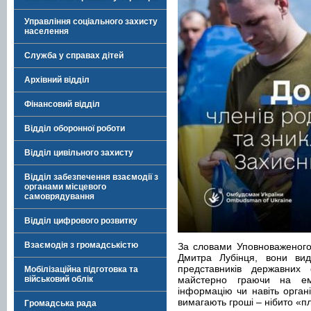
Управління соціального захисту
населення
Служба у справах дітей
Архівний відділ
Фінансовий відділ
Відділ оборонної роботи
Відділ цивільного захисту
Відділ забезпечення взаємодії з
органами місцевого
самоврядування
Відділ цифрового розвитку
Взаємодія з громадськістю
За словами Уповноваженого
Дмитра Лубінця, вони вида
представників державних с
Мобілізаційна підготовка та
військовий облік
майстерно граючи на емо
інформацію чи навіть органі
вимагають гроші – нібито «пл
Громадська рада