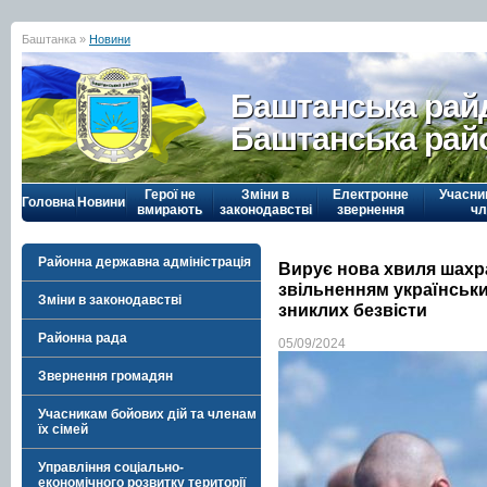
Баштанка »
Новини
Баштанська рай
Баштанська рай
Герої не
Зміни в
Електронне
Учасни
Головна
Новини
вмирають
законодавстві
звернення
чл
Районна державна адміністрація
Вирує нова хвиля шахра
звільненням українськи
Зміни в законодавстві
зниклих безвісти
Районна рада
05/09/2024
Звернення громадян
Учасникам бойових дій та членам
їх сімей
Управління соціально-
економічного розвитку території