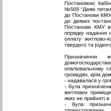
Постановою Кабін
№505 “Деякі питан
до Постанови КМУ 
до деяких постано
Постанови КМУ в
порядку надання 
оплату житлово-к
твердого та рідког
Призначення ж
домогосподарс
опалювальному се
громадян, крім до
- надавалася у гро
- була призначен
житлових приміщен
яких не прийняті в
- була признач
зареєстрованих