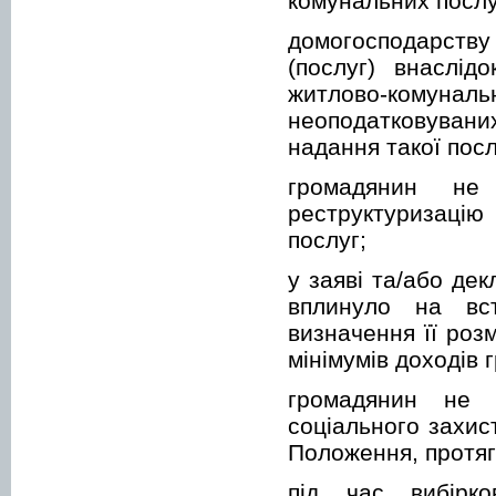
комунальних послуг
домогосподарству
(послуг) внаслід
житлово-комунал
неоподатковувани
надання такої посл
громадянин не
реструктуризацію
послуг;
у заяві та/або де
вплинуло на вс
визначення її роз
мінімумів доходів 
громадянин не п
соціального захис
Положення, протяг
під час вибірко