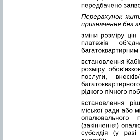
передбачено заяво
Перерахунок житл
призначення без з
зміни розміру цін
платежів об’є
багатоквартирним 
встановлення Кабі
розміру обов’язко
послуги, внеск
багатоквартирного
рідкого пічного по
встановлення ріш
міської ради або м
опалювального п
(закінчення) опал
субсидія (у разі