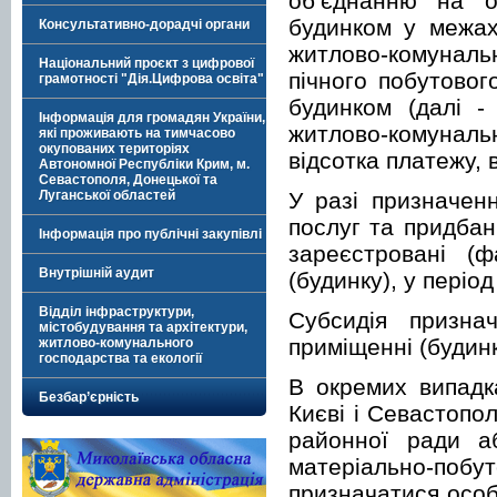
об’єднанню на о
будинком у межах
Консультативно-дорадчі органи
житлово-комунальн
Національний проєкт з цифрової
пічного побутовог
грамотності "Дія.Цифрова освіта"
будинком (далі -
Інформація для громадян України,
житлово-комуналь
які проживають на тимчасово
окупованих територіях
відсотка платежу,
Автономної Республіки Крим, м.
Севастополя, Донецької та
У разі призначенн
Луганської областей
послуг та придбан
Інформація про публічні закупівлі
зареєстровані (
Внутрішній аудит
(будинку), у періо
Відділ інфраструктури,
Субсидія призна
містобудування та архітектури,
приміщенні (будинк
житлово-комунального
господарства та екології
В окремих випадк
Безбар’єрність
Києві і Севастопол
районної ради а
матеріально-поб
призначатися особ