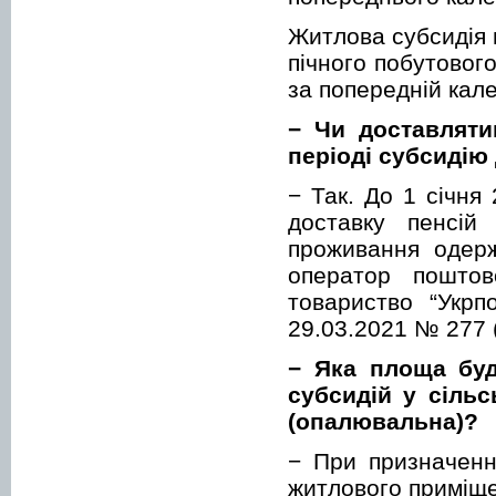
Житлова субсидія 
пічного побутовог
за попередній кале
− Чи доставлят
періоді субсидію
− Так. До 1 січня 
доставку пенсій
проживання одерж
оператор поштово
товариство “Укрп
29.03.2021 № 277 (
− Яка площа буд
субсидій у сільс
(опалювальна)?
− При призначенн
житлового приміще