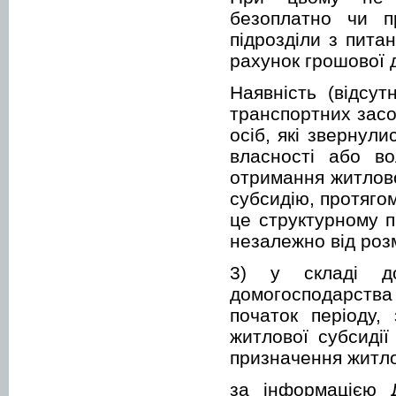
безоплатно чи п
підрозділи з пита
рахунок грошової 
Наявність (відсут
транспортних засо
осіб, які звернул
власності або во
отримання житлово
субсидію, протяго
це структурному п
незалежно від роз
3) у складі до
домогосподарства
початок періоду,
житлової субсидії
призначення житлов
за інформацією 