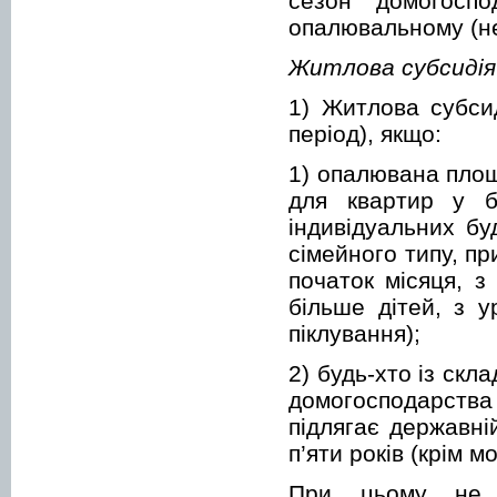
сезон домогоспо
опалювальному (н
Житлова субсидія
1) Житлова субси
період), якщо:
1) опалювана площ
для квартир у б
індивідуальних бу
сімейного типу, пр
початок місяця, з
більше дітей, з 
піклування);
2) будь-хто із скл
домогосподарства
підлягає державні
п’яти років (крім м
При цьому не в