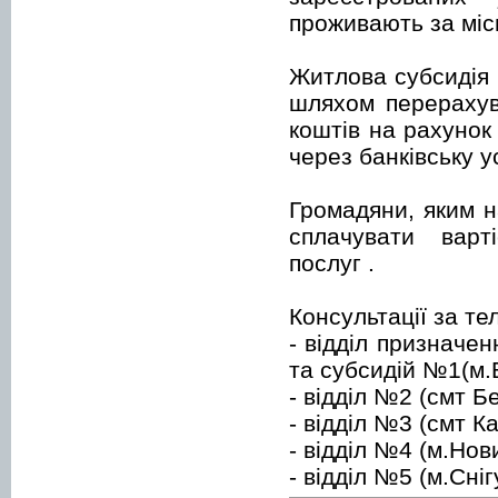
проживають за міс
Житлова субсидія 
шляхом перерахув
коштів на рахунок
через банківську у
Громадяни, яким н
сплачувати варт
послуг .
Консультації за т
- відділ призначе
та субсидій №1(м.
- відділ №2 (смт 
- відділ №3 (смт К
- відділ №4 (м.Нов
- відділ №5 (м.Сні