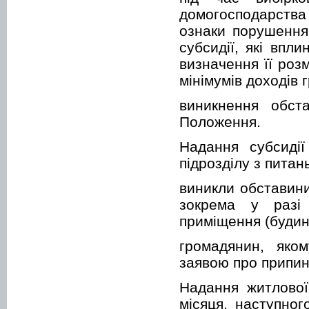
домогосподарств
ознаки порушення
субсидії, які впл
визначення її роз
мінімумів доходів 
виникнення обст
Положення.
Надання субсидії
підрозділу з питан
виникли обставин
зокрема у разі
приміщення (будино
громадянин, яко
заявою про припин
Надання житлової
місяця, наступног