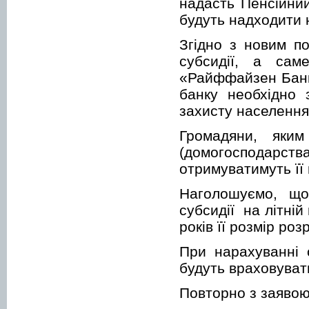
надасть Пенсійни
будуть надходити 
Згідно з новим п
субсидії, а са
«Райффайзен Банк
банку необхідно 
захисту населення
Громадяни, яким
(домогосподарст
отримуватимуть її
Наголошуємо, що
субсидії на літні
років її розмір ро
При нарахуванні 
будуть враховувати
Повторно з заявою