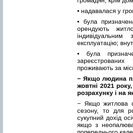
громадян, крім до
• надавалася у гро
• була призначен
орендують житло
індивідуальним
експлуатацію; вну
• була признач
зареєстрованих
проживають за міс
− Якщо людина п
жовтні 2021 року
розрахунку і на 
− Якщо житлова с
сезону, то для р
сукупний дохід осі
якщо з неопалювал
попереднього кале