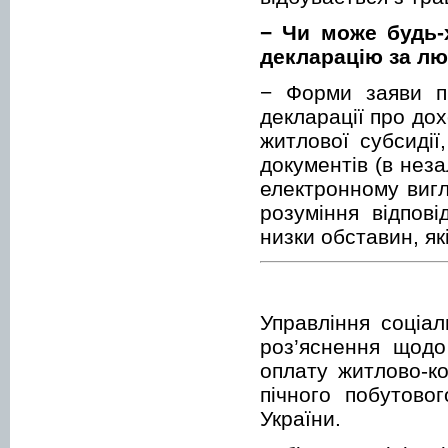
− Чи може будь-
декларацію за лю
− Форми заяви пр
декларації про дох
житлової субсиді
документів (в нез
електронному вигл
розуміння відпові
низки обставин, як
Управління соціа
роз’яснення щодо
оплату житлово-ко
пічного побутово
України.