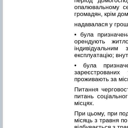
період домогосп
опалювальному се
громадян, крім до
надавалася у грошо
• була призначен
орендують житло
індивідуальним
експлуатацію; вну
• була признач
зареєстрованих
проживають за міс
Питання черговост
питань соціально
місцях.
При цьому, при по
місяць з травня п
відбувається з тра