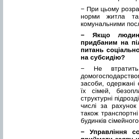
− При цьому розра
норми житла та 
комунальними пос
− Якщо людина
придбаним на пі
питань соціально
на субсидію?
− Не втратить
домогосподарство
засоби, одержані
їх сімей, безоп
структурні підрозд
числі за рахунок
також транспортні
будинків сімейного
− Управління со