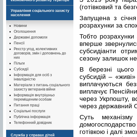
економічного розвитку території
(готівковий та безг
Управління соціального захисту
населення
Запущена з січня
розрахунки за спо
Новини
Оголошення
Тобто розрахунки 
Державні допомоги
вперше звернулись
Пенсії
Реєстр угод, колективних
субсидіанти отр
договорів, змін і доповнень до
сезону залишок не
них
Пільги
В березні цього
Субсидії
Інформація для осіб з
субсидій – «живі»
інвалідністю
виплачуються без
Матеріали з питань соціального
захисту ветеранів війни
виплачує Пенсійни
Інформація внутрішньо
через Укрпошту, в
переміщеним особам
через державний 
Питання праці
Соціальні послуги
Суть механізму
Публічна інформація
Телефонний довідник
домогосподарство 
готівкою і далі зм
Служба у справах дітей