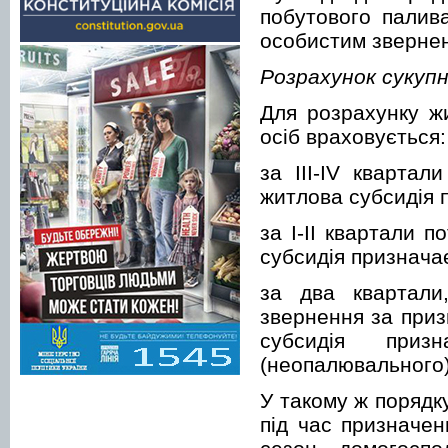
побутового палив
особистим зверне
Розрахунок сукуп
Для розрахунку жи
осіб враховується:
за III-IV квартал
житлова субсидія 
за I-II квартали 
субсидія признача
за два квартали
звернення за приз
субсидія приз
(неопалювального)
У такому ж порядк
під час призначен