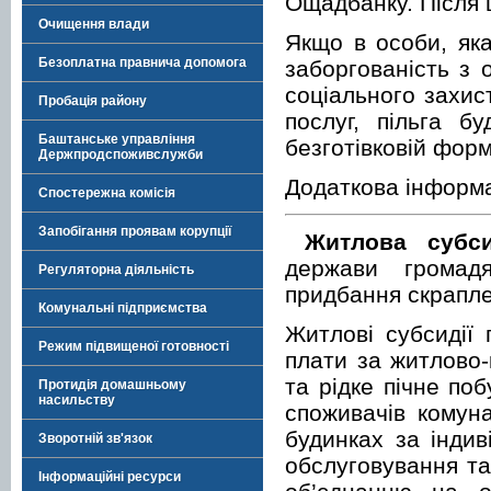
Ощадбанку. Після ц
Очищення влади
Якщо в особи, яка
Безоплатна правнича допомога
заборгованість з 
соціального захис
Пробація району
послуг, пільга б
Баштанське управління
безготівковій форм
Держпродспоживслужби
Додаткова інформац
Спостережна комісія
Запобігання проявам корупції
Житлова субси
держави громадя
Регуляторна діяльність
придбання скрапле
Комунальні підприємства
Житлові субсидії 
Режим підвищеної готовності
плати за житлово-
та рідке пічне по
Протидія домашньому
насильству
споживачів комун
будинках за індив
Зворотній зв'язок
обслуговування та
Інформаційні ресурси