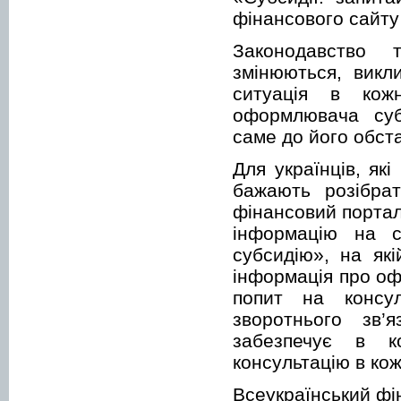
фінансового сайту
Законодавство 
змінюються, викл
ситуація в кож
оформлювача субс
саме до його обст
Для українців, як
бажають розібрат
фінансовий порта
інформацію на с
субсидію», на як
інформація про оф
попит на консул
зворотнього зв’
забезпечує в к
консультацію в ко
Всеукраїнський ф