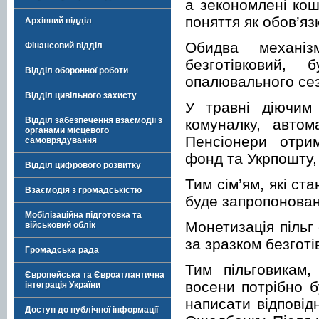
а зекономлені кош
поняття як обов’яз
Архівний відділ
Обидва механіз
Фінансовий відділ
безготівковий, 
Відділ оборонної роботи
опалювального сез
Відділ цивільного захисту
У травні діючим 
Відділ забезпечення взаємодії з
комуналку, автом
органами місцевого
Пенсіонери отри
самоврядування
фонд та Укрпошту, 
Відділ цифрового розвитку
Тим сім’ям, які с
Взаємодія з громадськістю
буде запропонован
Мобілізаційна підготовка та
Монетизація пільг
військовий облік
за зразком безготі
Громадська рада
Тим пільговикам,
Європейська та Євроатлантична
восени потрібно б
інтеграція України
написати відповід
Доступ до публічної інформації