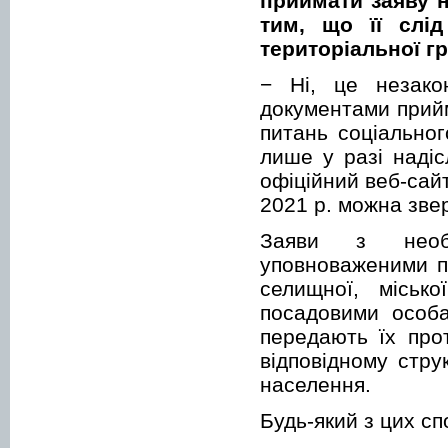
приймати заяву 
тим, що її слі
територіальної гр
− Ні, це незако
документами прийм
питань соціально
лише у разі наді
офіційний веб-сай
2021 р. можна звер
Заяви з необх
уповноваженими п
селищної, місько
посадовими особа
передають їх про
відповідному стру
населення.
Будь-який з цих сп