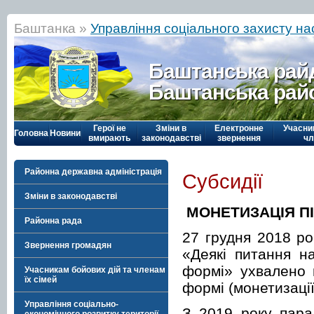
Баштанка »
Управління соціального захисту н
Баштанська рай
Баштанська рай
Герої не
Зміни в
Електронне
Учасни
Головна
Новини
вмирають
законодавстві
звернення
чл
Районна державна адміністрація
Субсидії
Зміни в законодавстві
МОНЕТИЗАЦІЯ ПІ
Районна рада
27 грудня 2018 ро
Звернення громадян
«Деякі питання н
формі» ухвалено 
Учасникам бойових дій та членам
їх сімей
формі (монетизації
Управління соціально-
З 2019 року пара