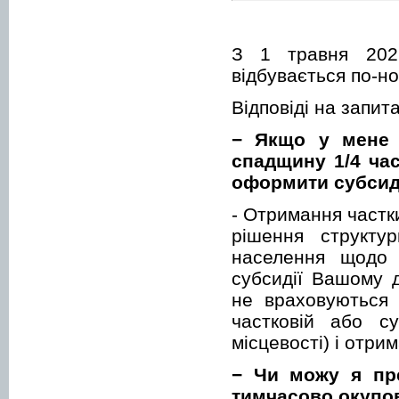
З 1 травня 2021
відбувається по-но
Відповіді на запи
− Якщо у мене у
спадщину 1/4 час
оформити субси
- Отримання частк
рішення структур
населення щодо 
субсидії Вашому 
не враховуються 
частковій або су
місцевості) і отри
− Чи можу я пр
тимчасово окупов