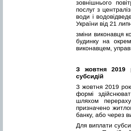
зовнішнього пові
послуг з централі
води і водовідвед
України від 21 лип
зміни виконавця к
будинку на окремі
виконавцем, управ
З жовтня 2019 
субсидій
З жовтня 2019 рок
формі здійснюват
шляхом перераху
призначено житлов
банку, або через в
Для виплати субси