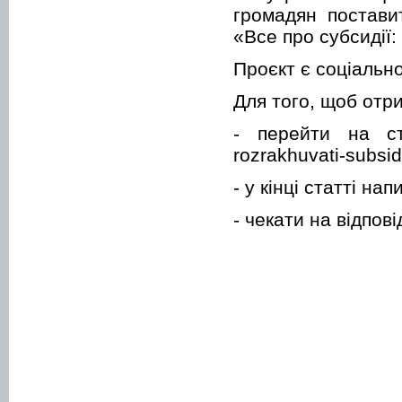
громадян постави
«Все про субсидії:
Проєкт є соціальн
Для того, щоб отр
- перейти на стор
rozrakhuvati-subsid
- у кінці статті н
- чекати на відпов