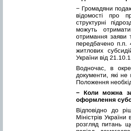
− Громадяни подаю
відомості про п
структурні підро
можуть отримат
отримання заяви т
передбачено п.п.
житлових субсиді
України від 21.10.
Водночас, в окр
документи, які не
Положення необхідн
− Коли можна за
оформлення субс
Відповідно до рі
Міністрів України
розгляд питань щ