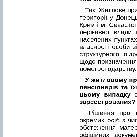
− Так. Житлове пр
території у Донец
Крим і м. Севастоп
державної влади 
населених пунктах
власності особи 
структурного під
щодо призначення 
домогосподарству.
− У житловому п
пенсіонерів та ї
цьому випадку с
зареєстрованих?
− Рішення про п
окремих осіб з чи
обстеження матер
офіційних докуме