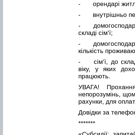
-
орендарі житл
-
внутрішньо п
-
домогосподар
складі сім’ї;
-
домогосподар
кількість проживаю
-
сім’ї, до ск
віку, у яких дох
працюють.
УВАГА! Проханн
непорозумінь, щом
рахунки, для опла
Довідки за телефон
*******
«Субсидії: запита