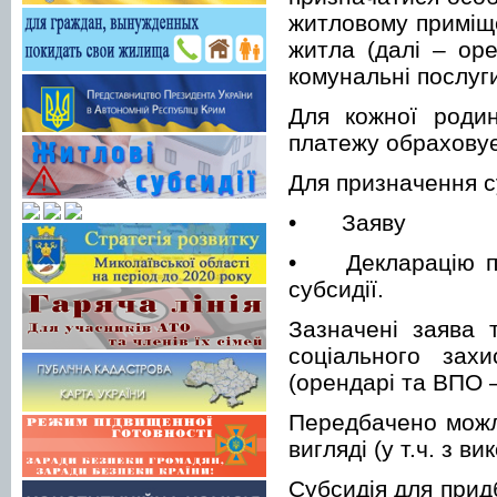
житловому приміще
житла (далі – ор
комунальні посл
Для кожної родин
платежу обраховує
Для призначення с
•
Заяву
•
Декларацію п
субсидії.
Зазначені заява 
соціального зах
(орендарі та ВПО 
Передбачено можли
вигляді (у т.ч. з 
Субсидія для придб