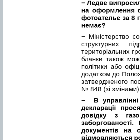
− Ледве випросил
на оформлення су
фотоательє за 8 
немає?
− Міністерство с
структурних пі
територіальних гр
бланки також мож
політики або офіц
додатком до Полож
затвердженого пос
№ 848 (зі змінами)
− В управлінні 
декларації прос
довідку з газо
заборгованості.
документів на 
відмовляються ро