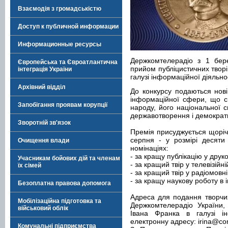
Взаємодія з громадськістю
Доступ к публичной информации
Информационные ресурсы
Держкомтелерадіо з 1 бер
Європейська та Євроатлантична
прийом публіцистичних творі
інтеграція України
галузі інформаційної діяльнос
Архівний відділ
До конкурсу подаються нові 
інформаційної сфери, що с
Запобігання проявам корупції
народу, його національної с
державотворення і демократи
Зворотній зв'язок
Премія присуджується щоріч
серпня - у розмірі десяти
Очищення влади
номінаціях:
- за кращу публікацію у друк
Учасникам бойових дій та членам
- за кращий твір у телевізійні
їх сімей
- за кращий твір у радіомовн
- за кращу наукову роботу в 
Безоплатна правова допомога
Адреса для подання творчих 
Мобілізаційна підготовка та
Держкомтелерадіо України,
військовий облік
Івана Франка в галузі ін
електронну адресу:
irina@co
Комунальні підприємства