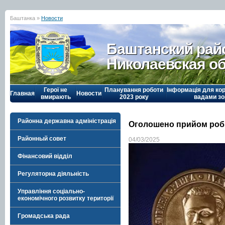
Баштанка »
Новости
Баштанский рай
Николаевская о
Герої не
Планування роботи
Інформація для кор
Главная
Новости
вмирають
2023 року
вадами зо
Районна державна адміністрація
Оголошено прийом робіт
Районный совет
04/03/2025
Фінансовий відділ
Регуляторна діяльність
Управління соціально-
економічного розвитку території
Громадська рада