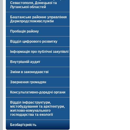
Севастополя, Донецької та
Луганської областей
Баштанське районне управління
Держпродспоживслужби
Пробація району
Відділ цифрового розвитку
Інформація про публічні закупівлі
Внутрішній аудит
Зміни в законодавстві
Звернення громадян
Консультативно-дорадчі органи
Відділ інфраструктури,
містобудування та архітектури,
житлово-комунального
господарства та екології
Безбар’єрність