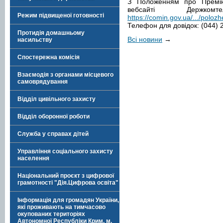
З Положенням про Премі
вебсайті Держком
Режим підвищеної готовності
https://comin.gov.ua/.../polo
Телефон для довідок: (044) 
Протидія домашньому
Всі новини
→
насильству
Спостережна комісія
Взаємодія з органами місцевого
самоврядування
Відділ цивільного захисту
Відділ оборонної роботи
Служба у справах дітей
Управління соціального захисту
населення
Національний проєкт з цифрової
грамотності "Дія.Цифрова освіта"
Інформація для громадян України,
які проживають на тимчасово
окупованих територіях
Автономної Республіки Крим, м.