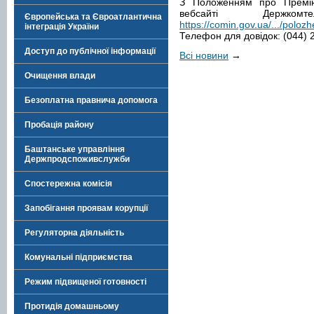
З Положенням про Премі
вебсайті Держком
Європейська та Євроатлантична
https://comin.gov.ua/.../polo
інтеграція України
Телефон для довідок: (044) 
Доступ до публічної інформації
Всі новини
→
Очищення влади
Безоплатна правнича допомога
Пробація району
Баштанське управління
Держпродспоживслужби
Спостережна комісія
Запобігання проявам корупції
Регуляторна діяльність
Комунальні підприємства
Режим підвищеної готовності
Протидія домашньому