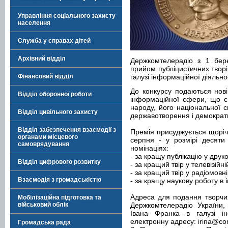
Управління соціального захисту
населення
Служба у справах дітей
Архівний відділ
Держкомтелерадіо з 1 бер
прийом публіцистичних творі
Фінансовий відділ
галузі інформаційної діяльнос
До конкурсу подаються нові 
Відділ оборонної роботи
інформаційної сфери, що с
народу, його національної с
Відділ цивільного захисту
державотворення і демократи
Відділ забезпечення взаємодії з
Премія присуджується щоріч
органами місцевого
серпня - у розмірі десяти
самоврядування
номінаціях:
- за кращу публікацію у друк
Відділ цифрового розвитку
- за кращий твір у телевізійні
- за кращий твір у радіомовн
Взаємодія з громадськістю
- за кращу наукову роботу в 
Адреса для подання творчих 
Мобілізаційна підготовка та
військовий облік
Держкомтелерадіо України,
Івана Франка в галузі ін
електронну адресу:
irina@co
Громадська рада