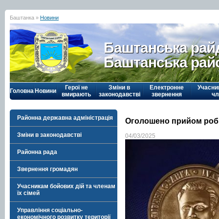
Баштанка »
Новини
Баштанська рай
Баштанська рай
Герої не
Зміни в
Електронне
Учасни
Головна
Новини
вмирають
законодавстві
звернення
чл
Районна державна адміністрація
Оголошено прийом робіт
Зміни в законодавстві
04/03/2025
Районна рада
Звернення громадян
Учасникам бойових дій та членам
їх сімей
Управління соціально-
економічного розвитку території