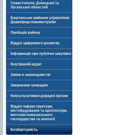
Севастополя, Донецької та
Луганської областей
Баштанське районне управління
Держпродспоживслужби
Пробація району
Відділ цифрового розвитку
Інформація про публічні закупівлі
Внутрішній аудит
Зміни в законодавстві
Звернення громадян
Консультативно-дорадчі органи
Відділ інфраструктури,
містобудування та архітектури,
житлово-комунального
господарства та екології
Безбар’єрність