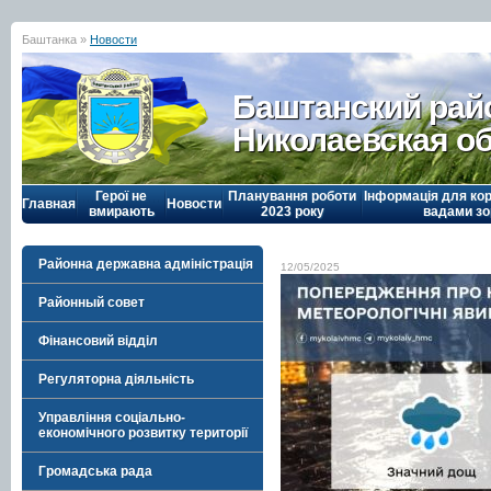
Баштанка »
Новости
Баштанский рай
Николаевская о
Герої не
Планування роботи
Інформація для кор
Главная
Новости
вмирають
2023 року
вадами зо
Районна державна адміністрація
12/05/2025
Районный совет
Фінансовий відділ
Регуляторна діяльність
Управління соціально-
економічного розвитку території
Громадська рада