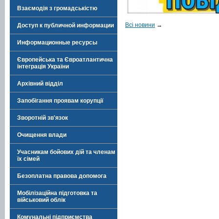
Взаємодія з громадськістю
Всі новини
→
Доступ к публичной информации
Информационные ресурсы
Європейська та Євроатлантична
інтеграція України
Архівний відділ
Запобігання проявам корупції
Зворотній зв'язок
Очищення влади
Учасникам бойових дій та членам
їх сімей
Безоплатна правова допомога
Мобілізаційна підготовка та
військовий облік
Комунальні підприємства