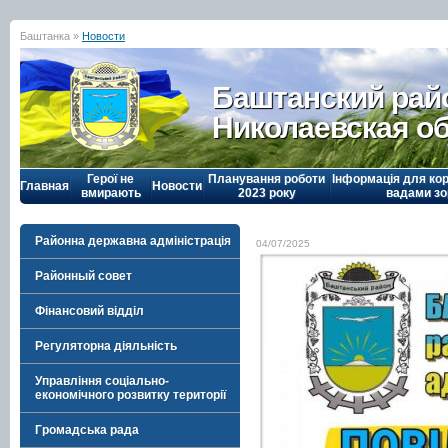
Баштанка »
Новости
Баштанский рай
Николаевская о
Герої не
Планування роботи
Інформація для кор
Главная
Новости
вмирають
2023 року
вадами зо
Районна державна адміністрація
04/07/2025
Районный совет
Фінансовий відділ
Регуляторна діяльність
Управління соціально-
економічного розвитку території
Громадська рада