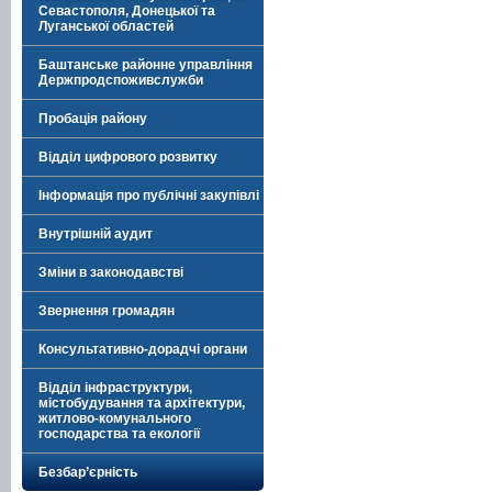
Севастополя, Донецької та
Луганської областей
Баштанське районне управління
Держпродспоживслужби
Пробація району
Відділ цифрового розвитку
Інформація про публічні закупівлі
Внутрішній аудит
Зміни в законодавстві
Звернення громадян
Консультативно-дорадчі органи
Відділ інфраструктури,
містобудування та архітектури,
житлово-комунального
господарства та екології
Безбар’єрність