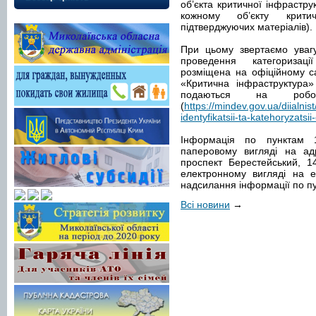
об’єкта критичної інфраструк
кожному об’єкту крити
підтверджуючих матеріалів).
При цьому звертаємо уваг
проведення категоризаці
розміщена на офіційному сай
«Критична інфраструктура
подаються на робоч
(
https://mindev.gov.ua/diialnis
identyfikatsii-ta-katehoryzatsii
Інформація по пунктам 1
паперовому вигляді на адр
проспект Берестейський, 1
електронному вигляді на 
надсилання інформації по пу
Всі новини
→