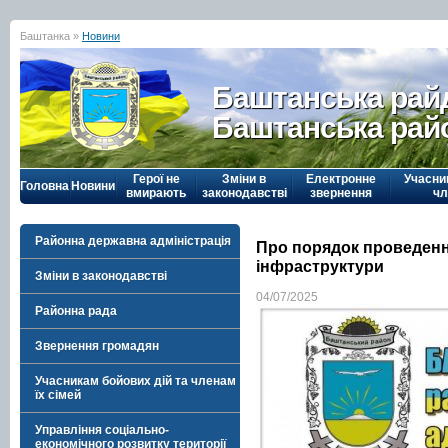
Баштанка »
Новини
Баштанська рай
Баштанська рай
Герої не
Зміни в
Електронне
Учасни
Головна
Новини
вмирають
законодавстві
звернення
чл
Районна державна адміністрація
Про порядок проведення
інфраструктури
Зміни в законодавстві
04/07/2025
Районна рада
Звернення громадян
Учасникам бойових дій та членам
їх сімей
Управління соціально-
економічного розвитку території