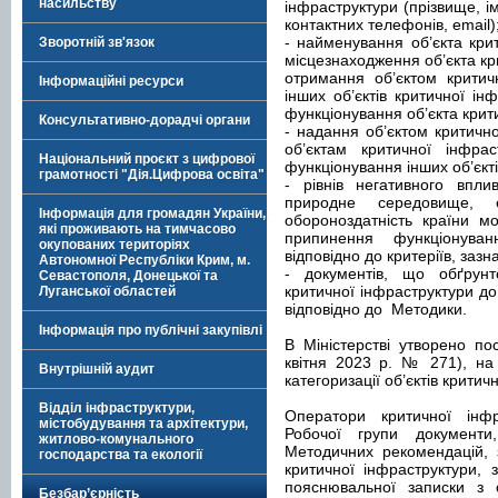
насильству
інфраструктури (прізвище, ім
контактних телефонів, email)
- найменування об’єкта кри
Зворотній зв'язок
місцезнаходження об’єкта кр
отримання об’єктом критич
Інформаційні ресурси
інших об’єктів критичної і
функціонування об’єкта крит
Консультативно-дорадчі органи
- надання об’єктом критичн
об’єктам критичної інфра
Національний проєкт з цифрової
функціонування інших об’єкті
грамотності "Дія.Цифрова освіта"
- рівнів негативного впли
природне середовище, е
Інформація для громадян України,
обороноздатність країни м
які проживають на тимчасово
припинення функціонуван
окупованих територіях
відповідно до критеріїв, зазн
Автономної Республіки Крим, м.
- документів, що обґрунт
Севастополя, Донецької та
критичної інфраструктури до 
Луганської областей
відповідно до Методики.
Інформація про публічні закупівлі
В Міністерстві утворено по
квітня 2023 р. № 271), на
Внутрішній аудит
категоризації об’єктів критич
Відділ інфраструктури,
Оператори критичної інф
містобудування та архітектури,
Робочої групи документ
житлово-комунального
Методичних рекомендацій, 
господарства та екології
критичної інфраструктури, 
пояснювальної записки з о
Безбар’єрність