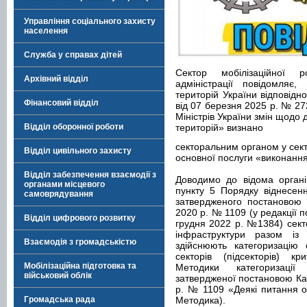
Управління соціального захисту
населення
Служба у справах дітей
Сектор мобілізаційної 
Архівний відділ
адміністрації повідомляє
територій України відповідн
Фінансовий відділ
від 07 березня 2025 р. № 27
Міністрів України змін щодо 
Відділ оборонної роботи
територій» визнано
секторальним органом у сек
Відділ цивільного захисту
основної послуги «виконанн
Відділ забезпечення взаємодії з
Доводимо до відома органі
органами місцевого
пункту 5 Порядку віднесенн
самоврядування
затвердженого постановою К
2020 р. № 1109 (у редакції п
Відділ цифрового розвитку
грудня 2022 р. №1384) секто
інфраструктури разом із 
Взаємодія з громадськістю
здійснюють категоризацію о
секторів (підсекторів) кр
Мобілізаційна підготовка та
Методики категоризації 
військовий облік
затвердженої постановою Каб
р. № 1109 «Деякі питання об
Громадська рада
Методика).