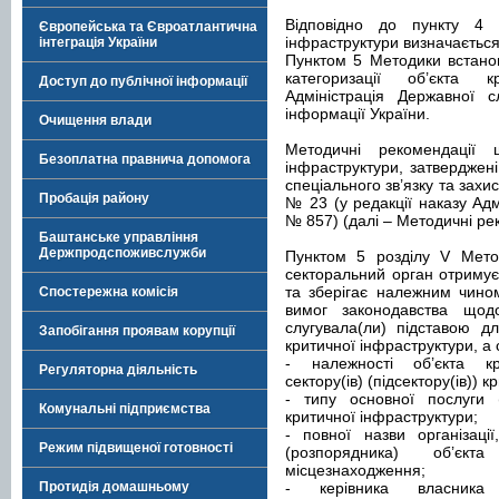
Відповідно до пункту 4 М
Європейська та Євроатлантична
інфраструктури визначаєтьс
інтеграція України
Пунктом 5 Методики встано
категоризації об’єкта к
Доступ до публічної інформації
Адміністрація Державної с
інформації України.
Очищення влади
Методичні рекомендації щ
Безоплатна правнича допомога
інфраструктури, затверджені
спеціального зв’язку та захис
Пробація району
№ 23 (у редакції наказу Адм
№ 857) (далі – Методичні ре
Баштанське управління
Держпродспоживслужби
Пунктом 5 розділу V Мето
секторальний орган отримує
та зберігає належним чино
Спостережна комісія
вимог законодавства щодо
слугувала(ли) підставою для
Запобігання проявам корупції
критичної інфраструктури, а
- належності об’єкта к
Регуляторна діяльність
сектору(ів) (підсектору(ів)) 
- типу основної послуги (
Комунальні підприємства
критичної інфраструктури;
- повної назви організац
Режим підвищеної готовності
(розпорядника) об’єкт
місцезнаходження;
Протидія домашньому
- керівника власника 