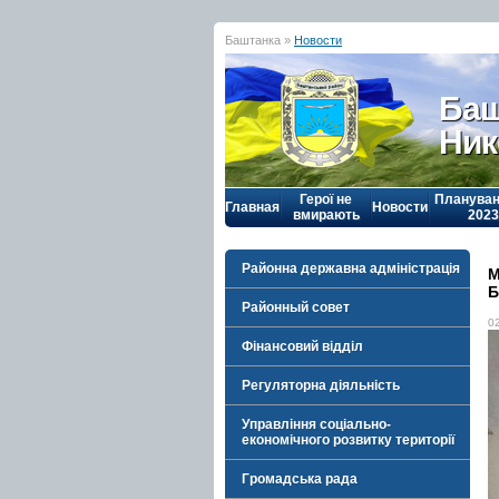
Баштанка »
Новости
Баш
Ник
Герої не
Плануван
Главная
Новости
вмирають
2023
Районна державна адміністрація
М
Б
Районный совет
0
Фінансовий відділ
Регуляторна діяльність
Управління соціально-
економічного розвитку території
Громадська рада