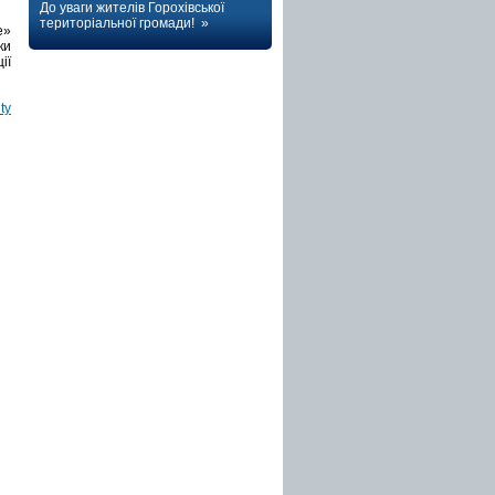
До уваги жителів Горохівської
територіальної громади! »
e»
ки
ії
ty