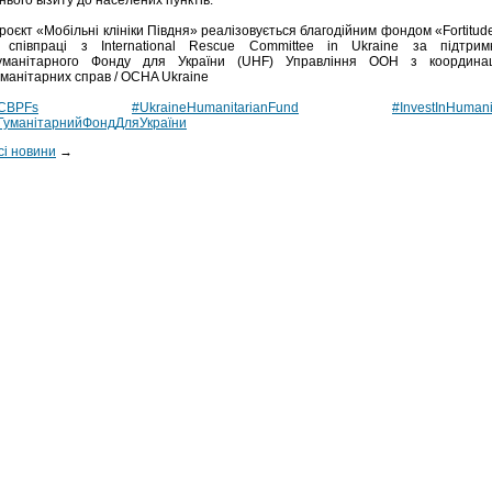
хнього візиту до населених пунктів.
роєкт «Мобільні клініки Півдня» реалізовується благодійним фондом «Fortitud
 співпраці з International Rescue Committee in Ukraine за підтрим
уманітарного Фонду для України (UHF) Управління ООН з координац
уманітарних справ / OCHA Ukraine
CBPFs
#UkraineHumanitarianFund
#InvestInHumani
ГуманітарнийФондДляУкраїни
сі новини
→