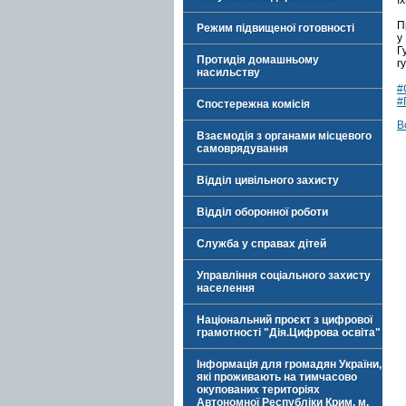
ї
П
Режим підвищеної готовності
у
Г
Протидія домашньому
г
насильству
#
#
Спостережна комісія
В
Взаємодія з органами місцевого
самоврядування
Відділ цивільного захисту
Відділ оборонної роботи
Служба у справах дітей
Управління соціального захисту
населення
Національний проєкт з цифрової
грамотності "Дія.Цифрова освіта"
Інформація для громадян України,
які проживають на тимчасово
окупованих територіях
Автономної Республіки Крим, м.