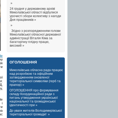
»
24 грудня у державному архіві
Миколаївської області відбулися
урочисті збори колективу з нагоди
Дня працівників »
»
Згідно з розпорядженням голови
Миколаївської обласної державної
адміністрації Віталія Кіма за
багаторічну плідну працю,
високий »
de
ну
ОГОЛОШЕННЯ
ія
ти
Миколаївська обласна рада працює
над розробкою та офіційним
затвердженням оновленої
ої
територіальної символіки (герб та
г.
прапор) »
Д,
у,
ОГОЛОШЕННЯ про формування
складу Координаційної ради з
питань утвердження української
de
національної та громадянської
 і
ідентичності при »
ти
До уваги жителів Володимирівської
за
територіальної громади! »
ас