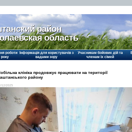
танский район
олаевская область
ня роботи
Інформація для користувачів з
Учасникам бойових дій та
 року
вадами зору
членам їх сімей
обільна клініка продовжує працювати на території
аштанського району
2/12/2025