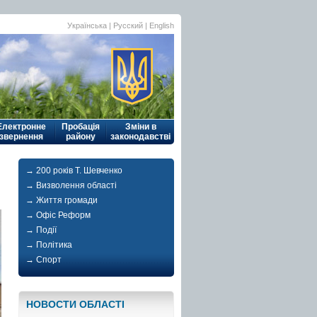
Українська
| Русский |
English
Електронне
Пробація
Зміни в
звернення
району
законодавстві
→ 200 років Т. Шевченко
→ Визволення області
→ Життя громади
→ Офіс Реформ
→ Події
→ Політика
→ Спорт
НОВОСТИ ОБЛАСТI