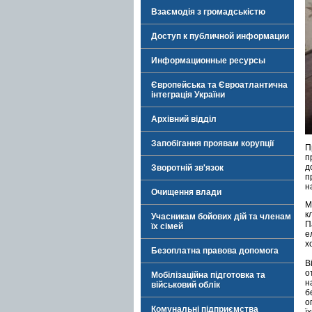
Взаємодія з громадськістю
Доступ к публичной информации
Информационные ресурсы
Європейська та Євроатлантична
інтеграція України
Архівний відділ
Запобігання проявам корупції
П
п
д
Зворотній зв'язок
п
н
Очищення влади
М
к
Учасникам бойових дій та членам
П
їх сімей
е
х
Безоплатна правова допомога
В
о
Мобілізаційна підготовка та
н
військовий облік
б
о
Комунальні підприємства