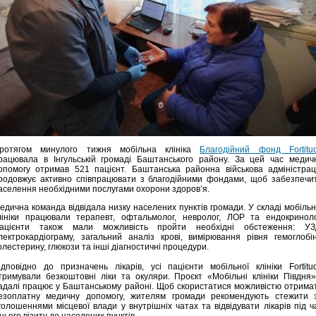
ротягом минулого тижня мобільна клініка
Благодійний фонд Fortitu
рацювала в Інгульській громаді Баштанського району. За цей час медич
опомогу отримав 521 пацієнт. Баштанська районна військова адміністрац
родовжує активно співпрацювати з благодійними фондами, щоб забезпечи
аселення необхідними послугами охорони здоров’я.
едична команда відвідала низку населених пунктів громади. У складі мобільн
лініки працювали терапевт, офтальмолог, невролог, ЛОР та ендокриноло
ацієнти також мали можливість пройти необхідні обстеження: УЗ
лектрокардіограму, загальний аналіз крові, вимірювання рівня гемоглобін
олестерину, глюкози та інші діагностичні процедури.
ідповідно до призначень лікарів, усі пацієнти мобільної клініки Fortitu
тримували безкоштовні ліки та окуляри. Проєкт «Мобільні клініки Півдня»
адалі працює у Баштанському районі. Щоб скористатися можливістю отрима
езоплатну медичну допомогу, жителям громади рекомендують стежити 
голошеннями місцевої влади у внутрішніх чатах та відвідувати лікарів під ч