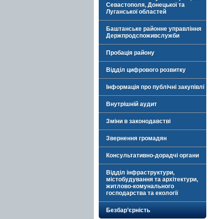
Севастополя, Донецької та
Луганської областей
Баштанське районне управління
Держпродспоживслужби
Пробація району
Відділ цифрового розвитку
Інформація про публічні закупівлі
Внутрішній аудит
Зміни в законодавстві
Звернення громадян
Консультативно-дорадчі органи
Відділ інфраструктури,
містобудування та архітектури,
житлово-комунального
господарства та екології
Безбар’єрність