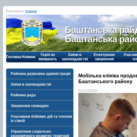
Баштанка »
Новини
Баштанська рай
Баштанська рай
Герої не
Зміни в
Електронне
Учасни
Головна
Новини
вмирають
законодавстві
звернення
чл
Районна державна адміністрація
Мобільна клініка продо
Баштанського району
Зміни в законодавстві
02/12/2025
Районна рада
Звернення громадян
Учасникам бойових дій та членам
їх сімей
Управління соціально-
економічного розвитку території