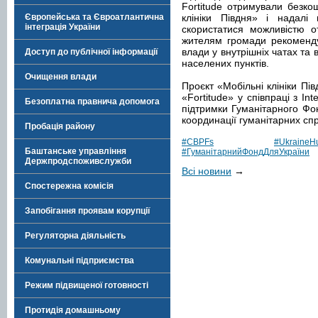
Fortitude отримували безкош
Європейська та Євроатлантична
клініки Півдня» і надал
інтеграція України
скористатися можливістю о
жителям громади рекоменду
влади у внутрішніх чатах та в
Доступ до публічної інформації
населених пунктів.
Очищення влади
Проєкт «Мобільні клініки Пі
«Fortitude» у співпраці з In
Безоплатна правнича допомога
підтримки Гуманітарного Фо
координації гуманітарних сп
Пробація району
#CBPFs
#UkraineH
Баштанське управління
#ГуманітарнийФондДляУкраїни
Держпродспоживслужби
Всі новини
→
Спостережна комісія
Запобігання проявам корупції
Регуляторна діяльність
Комунальні підприємства
Режим підвищеної готовності
Протидія домашньому