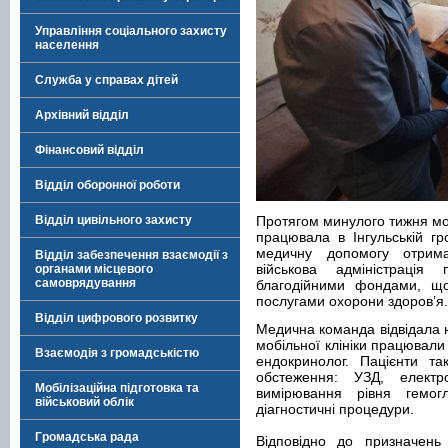
Управління соціального захисту
населення
Служба у справах дітей
Архівний відділ
Фінансовий відділ
Відділ оборонної роботи
Відділ цивільного захисту
Протягом минулого тижня мо
працювала в Інгульській г
медичну допомогу отрим
Відділ забезпечення взаємодії з
військова адміністрація
органами місцевого
самоврядування
благодійними фондами, що
послугами охорони здоров’я.
Відділ цифрового розвитку
Медична команда відвідала н
мобільної клініки працювали
Взаємодія з громадськістю
ендокринолог. Пацієнти та
обстеження: УЗД, електро
Мобілізаційна підготовка та
вимірювання рівня гемогл
військовий облік
діагностичні процедури.
Громадська рада
Відповідно до призначень л