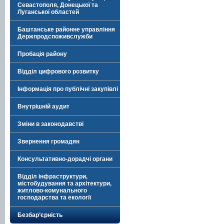
Севастополя, Донецької та
Луганської областей
Баштанське районне управління
Держпродспоживслужби
Пробація району
Відділ цифрового розвитку
Інформація про публічні закупівлі
Внутрішній аудит
Зміни в законодавстві
Звернення громадян
Консультативно-дорадчі органи
Відділ інфраструктури,
містобудування та архітектури,
житлово-комунального
господарства та екології
Безбар’єрність