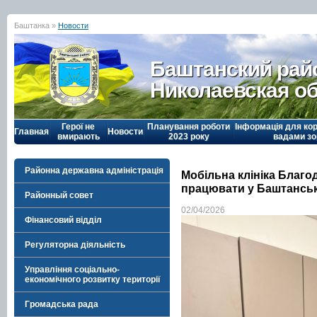
Баштанка »
Новости
Баштанский рай
Николаевская о
Герої не
Планування роботи
Інформація для кор
Главная
Новости
вмирають
2023 року
вадами зо
Районна державна адміністрація
Мобільна клініка Благо
працювати у Баштанськ
Районный совет
02/04/2026
Фінансовий відділ
Регуляторна діяльність
Управління соціально-
економічного розвитку території
Громадська рада