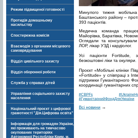
Режим підвищеної готовності
Минулого тижня мобільна 
Баштанського району – прот
Протидія домашньому
393 пацієнтів.
насильству
Медична команда працюв
Спостережна комісія
Майорівка, Баратівка, Новом
Оглядали та консультували 
ЛОР, лікар УЗД і кардіолог.
Взаємодія з органами місцевого
самоврядування
Усі пацієнти Fortitude, 
безкоштовні ліки та окуляри.
Відділ цивільного захисту
Проєкт «Мобільні клініки Пі
Відділ оборонної роботи
«Fortitude» у співпраці з In
підтримки Гуманітарного Фо
Служба у справах дітей
координації гуманітарних сп
Управління соціального захисту
#CBPFs
#UkraineH
населення
#ГуманітарнийФондДляУкраїни
Всі новини
→
Національний проєкт з цифрової
грамотності "Дія.Цифрова освіта"
Інформація для громадян України,
які проживають на тимчасово
окупованих територіях
Автономної Республіки Крим, м.