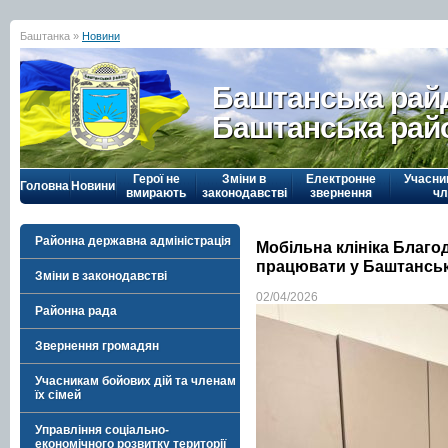
Баштанка »
Новини
Баштанська рай
Баштанська рай
Герої не
Зміни в
Електронне
Учасни
Головна
Новини
вмирають
законодавстві
звернення
чл
Районна державна адміністрація
Мобільна клініка Благо
працювати у Баштанськ
Зміни в законодавстві
02/04/2026
Районна рада
Звернення громадян
Учасникам бойових дій та членам
їх сімей
Управління соціально-
економічного розвитку території