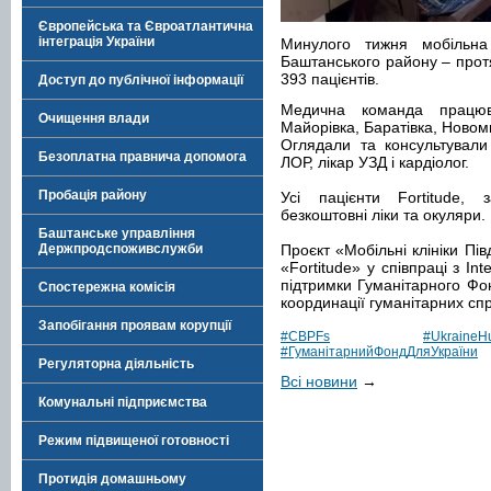
Європейська та Євроатлантична
інтеграція України
Минулого тижня мобільна 
Баштанського району – прот
393 пацієнтів.
Доступ до публічної інформації
Медична команда працюв
Очищення влади
Майорівка, Баратівка, Новом
Оглядали та консультували 
Безоплатна правнича допомога
ЛОР, лікар УЗД і кардіолог.
Пробація району
Усі пацієнти Fortitude, 
безкоштовні ліки та окуляри.
Баштанське управління
Держпродспоживслужби
Проєкт «Мобільні клініки Пі
«Fortitude» у співпраці з In
підтримки Гуманітарного Фо
Спостережна комісія
координації гуманітарних сп
Запобігання проявам корупції
#CBPFs
#UkraineH
#ГуманітарнийФондДляУкраїни
Регуляторна діяльність
Всі новини
→
Комунальні підприємства
Режим підвищеної готовності
Протидія домашньому