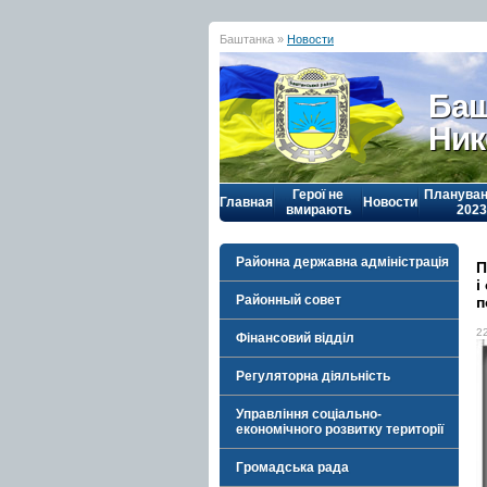
Баштанка »
Новости
Баш
Ник
Герої не
Плануван
Главная
Новости
вмирають
2023
Районна державна адміністрація
П
і
Районный совет
п
2
Фінансовий відділ
Регуляторна діяльність
Управління соціально-
економічного розвитку території
Громадська рада