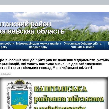
танский район
олаевская область
ня роботи
Інформація для користувачів з
Учасникам бойових дій та
 року
вадами зору
членам їх сімей
ро внесення змін до Критеріїв визначення підприємств, устан
 організацій, які мають важливе значення для забезпечення
отреб територіальних громад Миколаївської області
2/04/2026