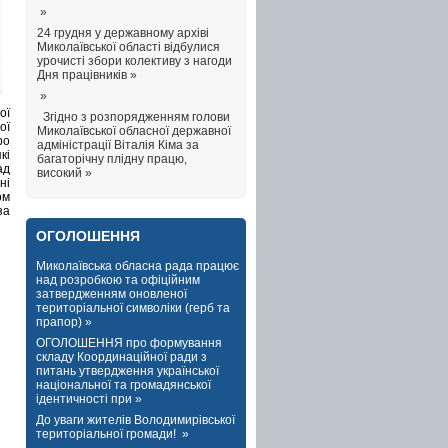
»
24 грудня у державному архіві
Миколаївської області відбулися
урочисті збори колективу з нагоди
Дня працівників »
»
ої
Згідно з розпорядженням голови
ої
Миколаївської обласної державної
ро
адміністрації Віталія Кіма за
кі
багаторічну плідну працю,
ад
високий »
ні
ом
а
ОГОЛОШЕННЯ
Миколаївська обласна рада працює
над розробкою та офіційним
затвердженням оновленої
територіальної символіки (герб та
прапор) »
ОГОЛОШЕННЯ про формування
складу Координаційної ради з
питань утвердження української
національної та громадянської
ідентичності при »
До уваги жителів Володимирівської
територіальної громади! »