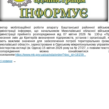
ектор мобілізаційної роботи апарату Баштанської районної військов
дміністрації інформує, що начальником Миколаївської обласної військов
дміністрації прийнято розпорядження вiд 07 квітня 2026 № 130-р «П
несення змін до Критеріїв визначення підприємств, установ і організацій, я
ають важливе значення для забезпечення потреб територіальних гром
иколаївської області», зареєстроване в Одеському міжрегіональному управлін
іністерства юстиції (м. Одеса) 15 квітня 2026 року за № 27/27, з повним текст
розпорядження можна ознайомитися з
осиланням
https://www.mk.gov.ua/ua/oda/order/?doc_id=18159...
сі новини
→