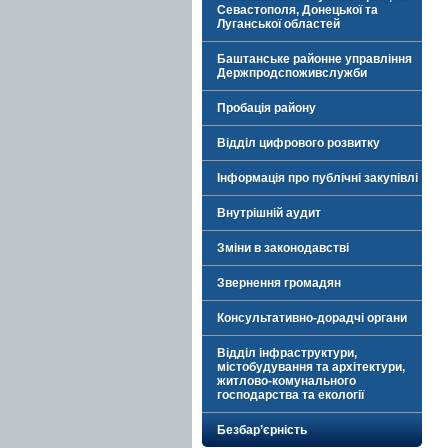
Севастополя, Донецької та
Луганської областей
Баштанське районне управління
Держпродспоживслужби
Пробація району
Відділ цифрового розвитку
Інформація про публічні закупівлі
Внутрішній аудит
Зміни в законодавстві
Звернення громадян
Консультативно-дорадчі органи
Відділ інфраструктури,
містобудування та архітектури,
житлово-комунального
господарства та екології
Безбар’єрність