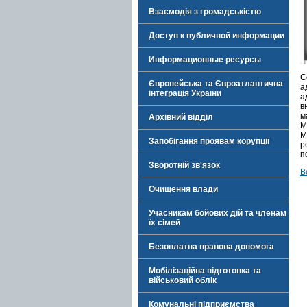
Взаємодія з громадськістю
Доступ к публичной информации
Информационные ресурсы
С
Європейська та Євроатлантична
а
інтеграція України
а
в
м
Архівний відділ
М
М
Запобігання проявам корупції
п
Зворотній зв'язок
В
Очищення влади
Учасникам бойових дій та членам
їх сімей
Безоплатна правова допомога
Мобілізаційна підготовка та
військовий облік
Комунальні підприємства