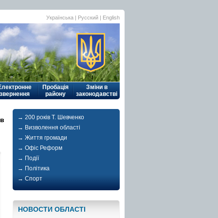
Українська
| Русский |
English
Електронне
Пробація
Зміни в
звернення
району
законодавстві
→ 200 років Т. Шевченко
ов
→ Визволення області
→ Життя громади
→ Офіс Реформ
→ Події
→ Політика
→ Спорт
НОВОСТИ ОБЛАСТI