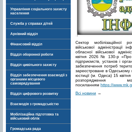
Управління соціального захисту
населення
Служба у справах дітей
Архівний відділ
Сектор мобілізаційної р
Фінансовий відділ
військової адміністрації 
обласної військової адмін
Відділ оборонної роботи
квітня 2026 № 130-р «Про 
підприємств, установ і орга
Відділ цивільного захисту
забезпечення потреб терито
зареєстроване в Одеському м
Відділ забезпечення взаємодії з
юстиції (м. Одеса) 15 квітн
органами місцевого
розпорядження 
самоврядування
посиланням
https://www.mk.g
Всі новини
→
Відділ цифрового розвитку
Взаємодія з громадськістю
Мобілізаційна підготовка та
військовий облік
Громадська рада