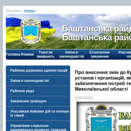
Баштанка »
Новини
Баштанська рай
Баштанська рай
Герої не
Зміни в
Електронне
Учасни
Головна
Новини
вмирають
законодавстві
звернення
чл
Районна державна адміністрація
Про внесення змін до К
установ і організацій, 
Зміни в законодавстві
забезпечення потреб т
Миколаївської області
Районна рада
22/04/2026
Звернення громадян
Учасникам бойових дій та членам
їх сімей
Управління соціально-
економічного розвитку території