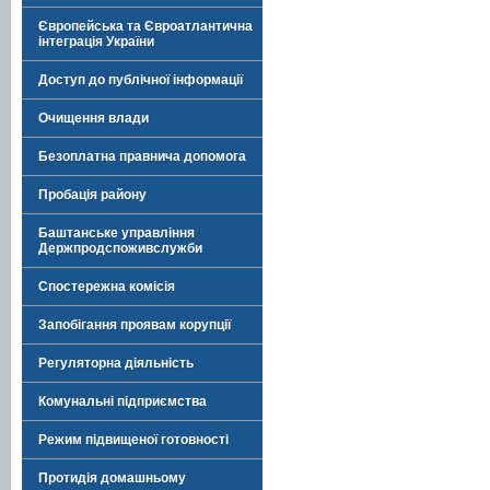
Європейська та Євроатлантична
інтеграція України
Доступ до публічної інформації
Очищення влади
Безоплатна правнича допомога
Пробація району
Баштанське управління
Держпродспоживслужби
Спостережна комісія
Запобігання проявам корупції
Регуляторна діяльність
Комунальні підприємства
Режим підвищеної готовності
Протидія домашньому