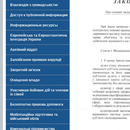
Взаємодія з громадськістю
Доступ к публичной информации
Информационные ресурсы
Європейська та Євроатлантична
інтеграція України
Архівний відділ
Запобігання проявам корупції
Зворотній зв'язок
Очищення влади
Учасникам бойових дій та членам
їх сімей
Безоплатна правова допомога
Мобілізаційна підготовка та
військовий облік
Комунальні підприємства