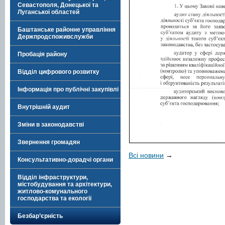
Севастополя, Донецької та
Луганської областей
Баштанське районне управління
Держпродспоживслужби
Пробація району
Відділ цифрового розвитку
Інформація про публічні закупівлі
Внутрішній аудит
Зміни в законодавстві
Звернення громадян
Всі новини
→
Консультативно-дорадчі органи
Відділ інфраструктури,
містобудування та архітектури,
житлово-комунального
господарства та екології
Безбар’єрність