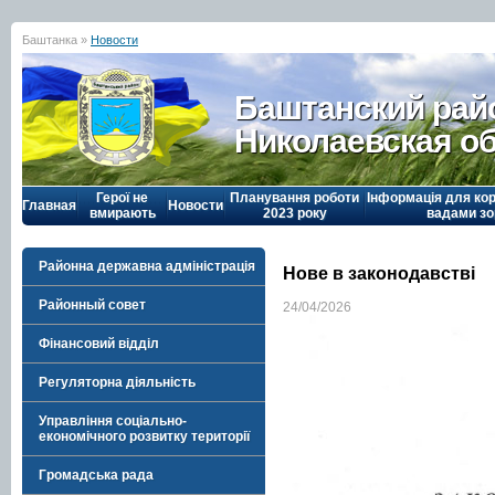
Баштанка »
Новости
Баштанский рай
Николаевская о
Герої не
Планування роботи
Інформація для кор
Главная
Новости
вмирають
2023 року
вадами зо
Районна державна адміністрація
Нове в законодавстві
Районный совет
24/04/2026
Фінансовий відділ
Регуляторна діяльність
Управління соціально-
економічного розвитку території
Громадська рада