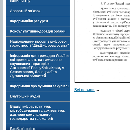
насильству
Зворотній зв'язок
Інформаційні ресурси
Консультативно-дорадчі органи
Національний проєкт з цифрової
грамотності "Дія.Цифрова освіта"
Інформація для громадян України,
які проживають на тимчасово
окупованих територіях
Автономної Республіки Крим, м.
Севастополя, Донецької та
Луганської областей
Інформація про публічні закупівлі
Всі новини
→
Внутрішній аудит
Відділ інфраструктури,
містобудування та архітектури,
житлово-комунального
господарства та екології
Безбар’єрність