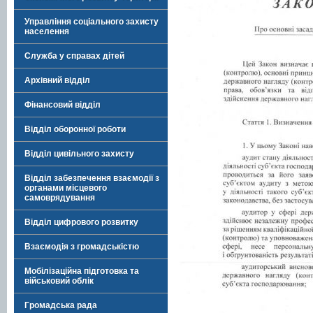
Управління соціального захисту
населення
Служба у справах дітей
Архівний відділ
Фінансовий відділ
Відділ оборонної роботи
Відділ цивільного захисту
Відділ забезпечення взаємодії з
органами місцевого
самоврядування
Відділ цифрового розвитку
Взаємодія з громадськістю
Мобілізаційна підготовка та
військовий облік
Громадська рада