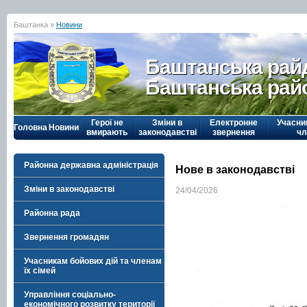
Баштанка »
Новини
Баштанська рай
Баштанська рай
Герої не
Зміни в
Електронне
Учасни
Головна
Новини
вмирають
законодавстві
звернення
чл
Районна державна адміністрація
Нове в законодавстві
Зміни в законодавстві
24/04/2026
Районна рада
Звернення громадян
Учасникам бойових дій та членам
їх сімей
Управління соціально-
економічного розвитку території