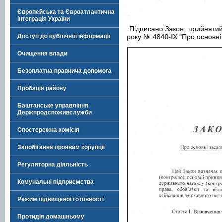
Європейська та Євроатлантична
інтеграція України
Підписано Закон, прийнятий
Доступ до публічної інформації
року № 4840-IX "Про основні
Очищення влади
Безоплатна правнича допомога
Пробація району
Баштанське управління
Держпродспоживслужби
Спостережна комісія
Запобігання проявам корупції
Регуляторна діяльність
Комунальні підприємства
Режим підвищеної готовності
Протидія домашньому