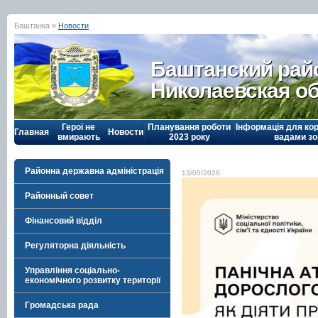
Баштанка »
Новости
Баштанский рай
Николаевская о
Герої не
Планування роботи
Інформація для кор
Главная
Новости
вмирають
2023 року
вадами зо
Районна державна адміністрація
13/05/2026
Районный совет
Фінансовий відділ
Регуляторна діяльність
Управління соціально-
економічного розвитку території
Громадська рада