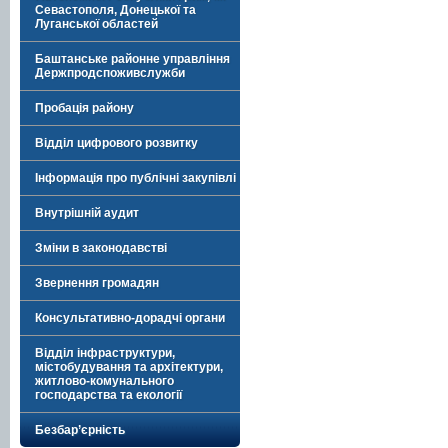
Севастополя, Донецької та
Луганської областей
Баштанське районне управління
Держпродспоживслужби
Пробація району
Відділ цифрового розвитку
Інформація про публічні закупівлі
Внутрішній аудит
Зміни в законодавстві
Звернення громадян
Консультативно-дорадчі органи
Відділ інфраструктури,
містобудування та архітектури,
житлово-комунального
господарства та екології
Безбар’єрність