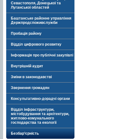
Севастополя, Донецької та
Луганської областей
Баштанське районне управління
Держпродспоживслужби
Пробація району
Відділ цифрового розвитку
Інформація про публічні закупівлі
Внутрішній аудит
Зміни в законодавстві
Звернення громадян
Консультативно-дорадчі органи
Відділ інфраструктури,
містобудування та архітектури,
житлово-комунального
господарства та екології
Безбар’єрність