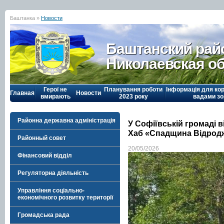
Баштанка »
Новости
Баштанский рай
Николаевская о
Герої не
Планування роботи
Інформація для кор
Главная
Новости
вмирають
2023 року
вадами зо
Районна державна адміністрація
У Софіївській громаді
Хаб «Спадщина Відрод
Районный совет
20/05/2026
Фінансовий відділ
Регуляторна діяльність
Управління соціально-
економічного розвитку території
Громадська рада