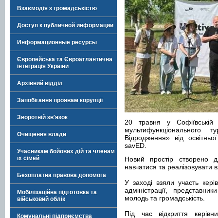
Взаємодія з громадськістю
Доступ к публичной информации
Информационные ресурсы
Європейська та Євроатлантична
інтеграція України
Архівний відділ
Запобігання проявам корупції
Зворотній зв'язок
20 травня у Софіївській 
мультифункціонального т
Очищення влади
Відродження» від освітньо
savED.
Учасникам бойових дій та членам
їх сімей
Новий простір створено дл
навчатися та реалізовувати вл
Безоплатна правова допомога
У заході взяли участь кері
адміністрації, представник
Мобілізаційна підготовка та
молодь та громадськість.
військовий облік
Під час відкриття керівни
Комунальні підприємства