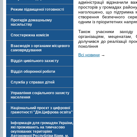
адміністрації відзначили в
просторів у громадах району
Режим підвищеної готовності
наголошено, що підтримка м
створення безпечного сер
Протидія домашньому
одним із пріоритетних напрям
насильству
Також учасники заходу 
Спостережна комісія
організаціям, меценатам, С
долучився до реалізації про
Взаємодія з органами місцевого
покоління
самоврядування
Всі новини
→
Відділ цивільного захисту
Відділ оборонної роботи
Служба у справах дітей
Управління соціального захисту
населення
Національний проєкт з цифрової
грамотності "Дія.Цифрова освіта"
Інформація для громадян України,
які проживають на тимчасово
окупованих територіях
Автономної Республіки Крим, м.