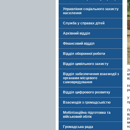
Управління соціального захисту
населення
Служба у справах дітей
Архівний відділ
Фінансовий відділ
Відділ оборонної роботи
Відділ цивільного захисту
2
Відділ забезпечення взаємодії з
м
органами місцевого
в
самоврядування
Н
р
Відділ цифрового розвитку
У
п
Взаємодія з громадськістю
П
Мобілізаційна підготовка та
в
військовий облік
р
м
н
Громадська рада