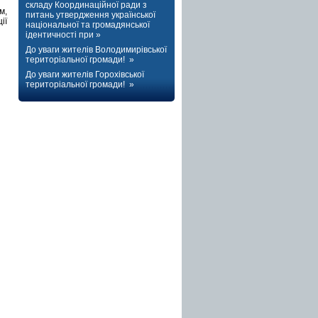
складу Координаційної ради з
м,
питань утвердження української
ії
національної та громадянської
ідентичності при »
До уваги жителів Володимирівської
територіальної громади! »
До уваги жителів Горохівської
територіальної громади! »