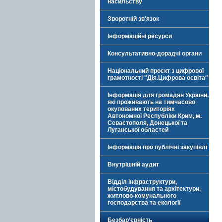
насильству
Зворотній зв'язок
Інформаційні ресурси
Консультативно-дорадчі органи
Національний проєкт з цифрової
грамотності "Дія.Цифрова освіта"
Інформація для громадян України,
які проживають на тимчасово
окупованих територіях
Автономної Республіки Крим, м.
Севастополя, Донецької та
Луганської областей
Інформація про публічні закупівлі
Внутрішній аудит
Відділ інфраструктури,
містобудування та архітектури,
житлово-комунального
господарства та екології
Безбар’єрність