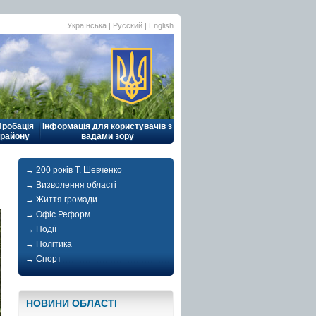
Українська |
Русский
|
English
Пробація
Інформація для користувачів з
району
вадами зору
→ 200 років Т. Шевченко
→ Визволення області
→ Життя громади
→ Офіс Реформ
→ Події
→ Політика
→ Спорт
НОВИНИ ОБЛАСТI