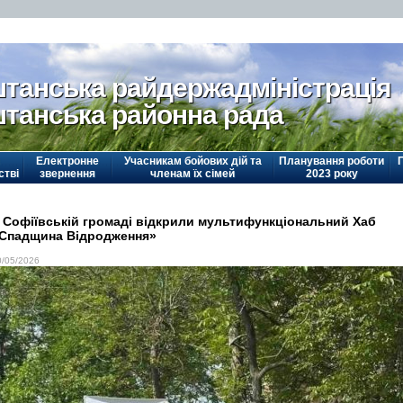
танська райдержадміністрація
танська районна рада
Електронне
Учасникам бойових дій та
Планування роботи
стві
звернення
членам їх сімей
2023 року
 Софіївській громаді відкрили мультифункціональний Хаб
Спадщина Відродження»
0/05/2026