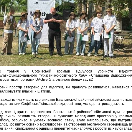
0 травня у Софіївській громаді відбулося урочисте відкрит
ультифункціонального туристично-освітнього Хабу «Спадщина Відродженн
ід освітньої програми UActive благодійного фонду savED.
овий простір створено для підлітків, які прагнуть розвиватися, навчатися 
еалізовувати власні ініціативи.
 заході взяли участь керівництво Баштанської районної військової адміністраці
редставники Софіївської сільської ради, освітяни, молодь та громадськість.
ід час відкриття керівництво Баштанської районної військової адміністрац
ідзначили важливість створення сучасних молодіжних просторів у громад
айону, особливо в умовах воєнного стану. Було наголошено, що підтрим
олоді, розвиток освітніх можливостей та створення безпечного середовища д
авчання і спілкування є одним із пріоритетних напрямків роботи всіх гілок влад