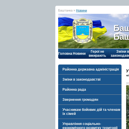
Баштанка »
Новини
Баш
Баш
Герої не
Зміни в
Головна
Новини
вмирають
законодав
Районна державна адміністрація
У
«
Зміни в законодавстві
2
Районна рада
Звернення громадян
Учасникам бойових дій та членам
їх сімей
Управління соціально-
економічного розвитку території