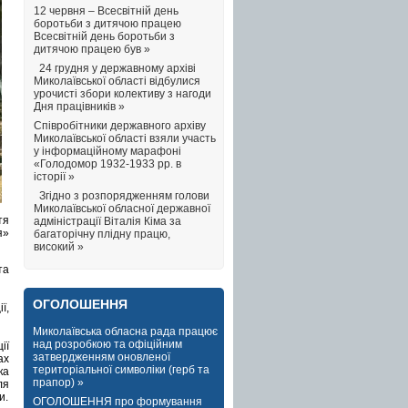
12 червня – Всесвітній день
боротьби з дитячою працею
Всесвітній день боротьби з
дитячою працею був »
24 грудня у державному архіві
Миколаївської області відбулися
урочисті збори колективу з нагоди
Дня працівників »
Співробітники державного архіву
Миколаївської області взяли участь
у інформаційному марафоні
«Голодомор 1932-1933 рр. в
історії »
Згідно з розпорядженням голови
Миколаївської обласної державної
тя
адміністрації Віталія Кіма за
я»
багаторічну плідну працю,
високий »
та
ОГОЛОШЕННЯ
ї,
Миколаївська обласна рада працює
над розробкою та офіційним
ії
затвердженням оновленої
ах
територіальної символіки (герб та
ка
прапор) »
ля
и.
ОГОЛОШЕННЯ про формування