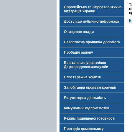
Т
Європейська та Євроатлантична
м
інтеграція України
п
В
Доступ до публічної інформації
Очищення влади
Безоплатна правнича допомога
Пробація району
Баштанське управління
Держпродспоживслужби
Спостережна комісія
Запобігання проявам корупції
Регуляторна діяльність
Комунальні підприємства
Режим підвищеної готовності
Протидія домашньому