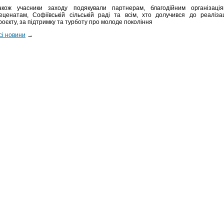
акож учасники заходу подякували партнерам, благодійним організація
еценатам, Софіївській сільській раді та всім, хто долучився до реалізац
роєкту, за підтримку та турботу про молоде покоління
сі новини
→