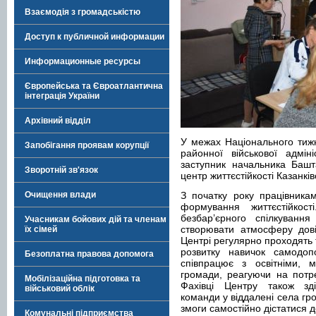
Взаємодія з громадськістю
Доступ к публичной информации
Информационные ресурсы
Європейська та Євроатлантична
інтеграція України
Архівний відділ
У межах Національного тижн
Запобігання проявам корупції
районної військової адмін
заступник начальника Башт
Зворотній зв'язок
центр життєстійкості Казанкі
Очищення влади
З початку року працівника
формування життєстійкос
безбар’єрного спілкуванн
Учасникам бойових дій та членам
створювати атмосферу дові
їх сімей
Центрі регулярно проходять т
розвитку навичок самодоп
Безоплатна правова допомога
співпрацює з освітніми, 
громади, реагуючи на потр
Мобілізаційна підготовка та
Фахівці Центру також зді
військовий облік
команди у віддалені села гр
змоги самостійно дістатися д
Комунальні підприємства