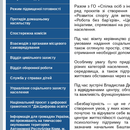
Разом з ГО «Спілка осіб з і
Режим підвищеної готовності
ряд проєктів зі створення
«Розвиток спорту для вете
Протидія домашньому
«Робота без бар’єрів», «Ц
насильству
ініціативи, спрямовані на р
населення.
Спостережна комісія
Під час візиту керівництво
умовами надання соціально
Взаємодія з органами місцевого
самоврядування
також оглянуло простір, ст
отримання необхідної допом
Відділ цивільного захисту
Особливу увагу було приді
різних категорій населення
Відділ оборонної роботи
середовища, а також підтр
життєвих обставинах через на
Служба у справах дітей
Під час зустрічі Владислав Д
Управління соціального захисту
з відвідувачами центру, обг
населення
та важливість функціонуванн
Національний проєкт з цифрової
«Безбар’єрність — це не л
грамотності "Дія.Цифрова освіта"
створення умов, у яких кож
почутою та відчувати себе в
Інформація для громадян України,
центри життєстійкості сьог
які проживають на тимчасово
психологічну підтримку т
окупованих територіях
зазначив начальник Баштанс
Автономної Республіки Крим, м.