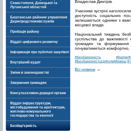
Владислав Дмитрів.
Севастополя, Донецької та
Луганської областей
Учасники зустрічі наголосил
доступність соціальних по
Баштанське районне управління
залишаються одними з важли
Держпродспоживслужби
місцевої влади.
Пробація району
Національний тиждень безб
суспільства до важливості
Відділ цифрового розвитку
громадян та формування
почуватиметься комфортно, б
Інформація про публічні закупівлі
#безбарєрність
#barrierf
#БезбарєрністьЦеКолиМожеш
#
Внутрішній аудит
Всі новини
→
Зміни в законодавстві
Звернення громадян
Консультативно-дорадчі органи
Відділ інфраструктури,
містобудування та архітектури,
житлово-комунального
господарства та екології
Безбар’єрність