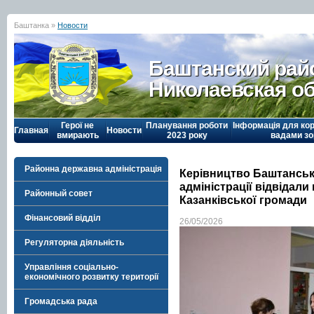
Баштанка »
Новости
Баштанский рай
Николаевская о
Герої не
Планування роботи
Інформація для кор
Главная
Новости
вмирають
2023 року
вадами зо
Районна державна адміністрація
Керівництво Баштанськ
адміністрації відвідали
Районный совет
Казанківської громади
Фінансовий відділ
26/05/2026
Регуляторна діяльність
Управління соціально-
економічного розвитку території
Громадська рада