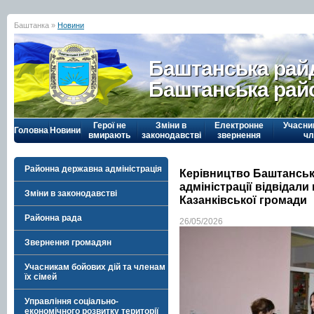
Баштанка »
Новини
Баштанська рай
Баштанська рай
Герої не
Зміни в
Електронне
Учасни
Головна
Новини
вмирають
законодавстві
звернення
чл
Районна державна адміністрація
Керівництво Баштанськ
адміністрації відвідали
Зміни в законодавстві
Казанківської громади
Районна рада
26/05/2026
Звернення громадян
Учасникам бойових дій та членам
їх сімей
Управління соціально-
економічного розвитку території