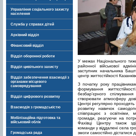
Управління соціального захисту
населення
Служба у справах дітей
Архівний відділ
Фінансовий відділ
Відділ оборонної роботи
У межах Національного тижн
районної військової адмін
Відділ цивільного захисту
заступник начальника Башт
центр життєстійкості Казанкі
Відділ забезпечення взаємодії з
органами місцевого
З початку року працівника
самоврядування
формування життєстійкос
безбар’єрного спілкуванн
Відділ цифрового розвитку
створювати атмосферу дові
Центрі регулярно проходять т
Взаємодія з громадськістю
розвитку навичок самодоп
співпрацює з освітніми, 
Мобілізаційна підготовка та
громади, реагуючи на потр
військовий облік
Фахівці Центру також зді
команди у віддалені села гр
змоги самостійно дістатися д
Громадська рада