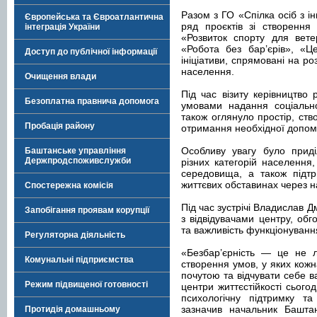
Разом з ГО «Спілка осіб з і
Європейська та Євроатлантична
ряд проєктів зі створення
інтеграція України
«Розвиток спорту для вете
«Робота без бар’єрів», «Ц
Доступ до публічної інформації
ініціативи, спрямовані на р
населення.
Очищення влади
Під час візиту керівництво
Безоплатна правнича допомога
умовами надання соціально
також оглянуло простір, ст
Пробація району
отримання необхідної допом
Особливу увагу було приді
Баштанське управління
Держпродспоживслужби
різних категорій населення
середовища, а також підтр
життєвих обставинах через на
Спостережна комісія
Під час зустрічі Владислав Д
Запобігання проявам корупції
з відвідувачами центру, обг
та важливість функціонуванн
Регуляторна діяльність
«Безбар’єрність — це не л
Комунальні підприємства
створення умов, у яких кож
почутою та відчувати себе в
Режим підвищеної готовності
центри життєстійкості сьог
психологічну підтримку т
зазначив начальник Баштанс
Протидія домашньому