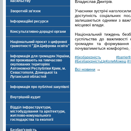
насильству
Владислав Дмитрів.
Учасники зустрічі наголосил
Зворотній зв'язок
доступність соціальних по
залишаються одними з важли
Інформаційні ресурси
місцевої влади.
Консультативно-дорадчі органи
Національний тиждень безб
суспільства до важливості
Національний проєкт з цифрової
громадян та формування
грамотності "Дія.Цифрова освіта"
почуватиметься комфортно, б
Інформація для громадян України,
#безбарєрність
#barrierf
які проживають на тимчасово
#БезбарєрністьЦеКолиМожеш
#
окупованих територіях
Автономної Республіки Крим, м.
Всі новини
→
Севастополя, Донецької та
Луганської областей
Інформація про публічні закупівлі
Внутрішній аудит
Відділ інфраструктури,
містобудування та архітектури,
житлово-комунального
господарства та екології
Безбар’єрність