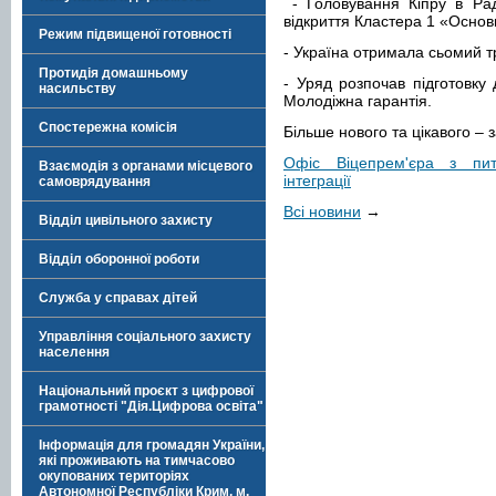
- Головування Кіпру в Рад
відкриття Кластера 1 «Основ
Режим підвищеної готовності
- Україна отримала сьомий тр
Протидія домашньому
- Уряд розпочав підготовку 
насильству
Молодіжна гарантія.
Спостережна комісія
Більше нового та цікавого –
Офіс Віцепрем'єра з пит
Взаємодія з органами місцевого
інтеграції
самоврядування
Всі новини
→
Відділ цивільного захисту
Відділ оборонної роботи
Служба у справах дітей
Управління соціального захисту
населення
Національний проєкт з цифрової
грамотності "Дія.Цифрова освіта"
Інформація для громадян України,
які проживають на тимчасово
окупованих територіях
Автономної Республіки Крим, м.