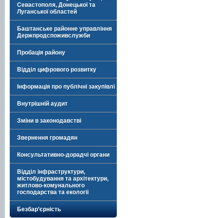
Севастополя, Донецької та
Луганської областей
Баштанське районне управління
Держпродспоживслужби
Пробація району
Відділ цифрового розвитку
Інформація про публічні закупівлі
Внутрішній аудит
Зміни в законодавстві
Звернення громадян
Консультативно-дорадчі органи
Відділ інфраструктури,
містобудування та архітектури,
житлово-комунального
господарства та екології
Безбар’єрність