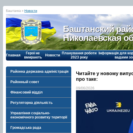
Баштанка »
Новости
Баштанский рай
Николаевская о
Герої не
Планування роботи
Інформація для кор
Главная
Новости
вмирають
2023 року
вадами зо
Районна державна адміністрація
Читайте у новому випу
про таке:
Районный совет
09/06/2026
Фінансовий відділ
Регуляторна діяльність
Управління соціально-
економічного розвитку території
Громадська рада