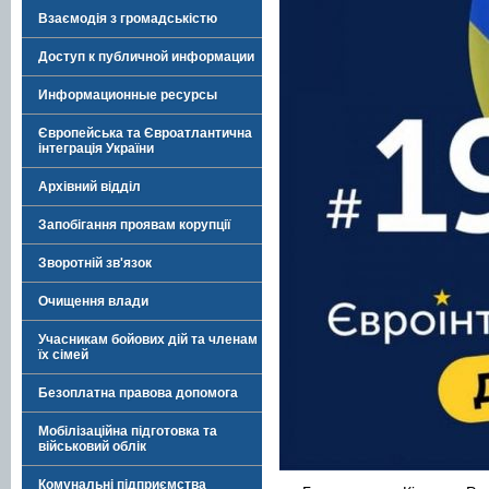
Взаємодія з громадськістю
Доступ к публичной информации
Информационные ресурсы
Європейська та Євроатлантична
інтеграція України
Архівний відділ
Запобігання проявам корупції
Зворотній зв'язок
Очищення влади
Учасникам бойових дій та членам
їх сімей
Безоплатна правова допомога
Мобілізаційна підготовка та
військовий облік
Комунальні підприємства