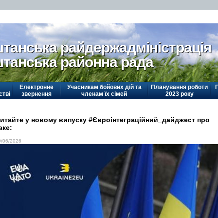
танська райдержадміністрація
танська районна рада
Електронне
Учасникам бойових дій та
Планування роботи
стві
звернення
членам їх сімей
2023 року
итайте у новому випуску #Євроінтеграційний_дайджест про
аке:
9/06/2026