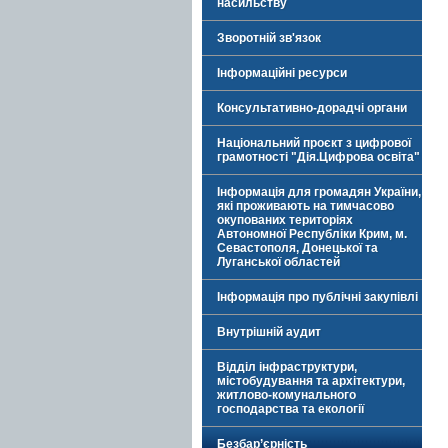
насильству
Зворотній зв'язок
Інформаційні ресурси
Консультативно-дорадчі органи
Національний проєкт з цифрової
грамотності "Дія.Цифрова освіта"
Інформація для громадян України,
які проживають на тимчасово
окупованих територіях
Автономної Республіки Крим, м.
Севастополя, Донецької та
Луганської областей
Інформація про публічні закупівлі
Внутрішній аудит
Відділ інфраструктури,
містобудування та архітектури,
житлово-комунального
господарства та екології
Безбар’єрність