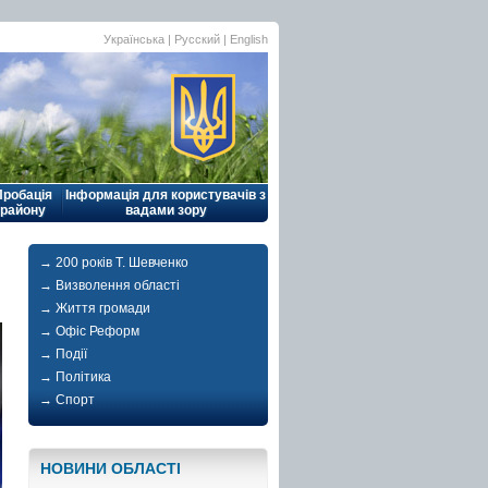
Українська |
Русский
|
English
Пробація
Інформація для користувачів з
району
вадами зору
→ 200 років Т. Шевченко
→ Визволення області
→ Життя громади
→ Офіс Реформ
→ Події
→ Політика
→ Спорт
НОВИНИ ОБЛАСТI