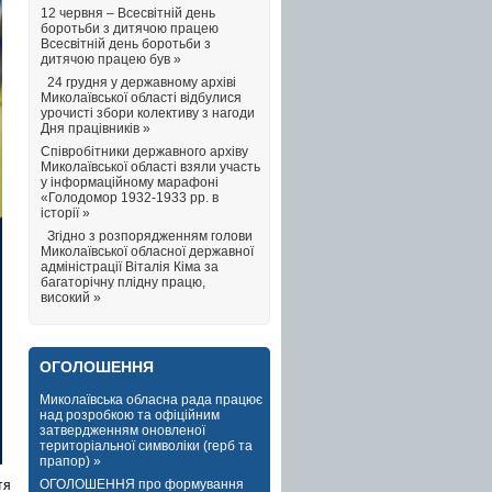
12 червня – Всесвітній день
боротьби з дитячою працею
Всесвітній день боротьби з
дитячою працею був »
24 грудня у державному архіві
Миколаївської області відбулися
урочисті збори колективу з нагоди
Дня працівників »
Співробітники державного архіву
Миколаївської області взяли участь
у інформаційному марафоні
«Голодомор 1932-1933 рр. в
історії »
Згідно з розпорядженням голови
Миколаївської обласної державної
адміністрації Віталія Кіма за
багаторічну плідну працю,
високий »
ОГОЛОШЕННЯ
Миколаївська обласна рада працює
над розробкою та офіційним
затвердженням оновленої
територіальної символіки (герб та
прапор) »
ОГОЛОШЕННЯ про формування
тя