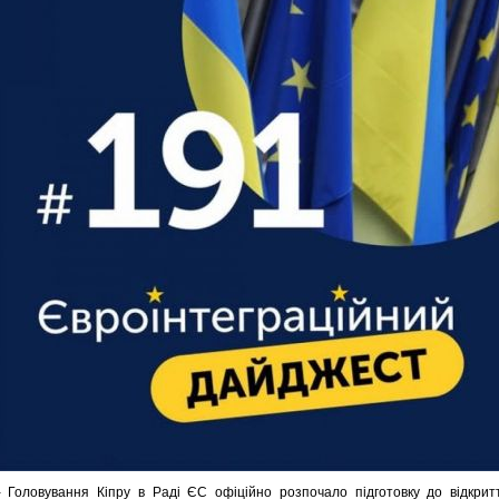
 Головування Кіпру в Раді ЄС офіційно розпочало підготовку до відкрит