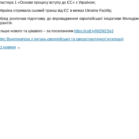
ластера 1 «Основи процесу вступу до ЄС» з Україною;
 Україна отримала сьомий транш від ЄС в межах Ukraine Facility;
 Уряд розпочав підготовку до впровадження європейської ініціативи Молодіж
арантія.
ільше нового та цікавого – за посиланням
https://cutt.ly/Nt2M2Sq3
фіс Віцепрем'єра з питань європейської та євроатлантичної інтеграції
сі новини
→