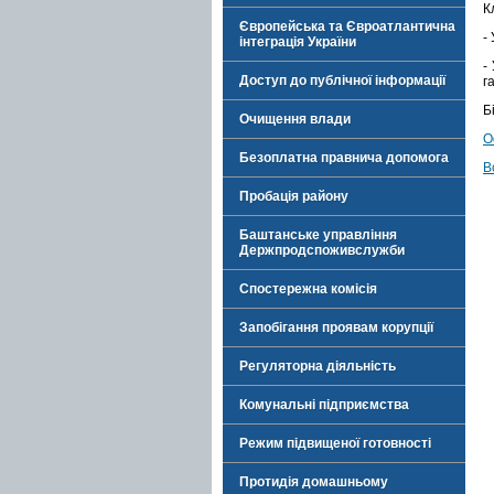
К
Європейська та Євроатлантична
-
інтеграція України
-
Доступ до публічної інформації
г
Б
Очищення влади
О
Безоплатна правнича допомога
В
Пробація району
Баштанське управління
Держпродспоживслужби
Спостережна комісія
Запобігання проявам корупції
Регуляторна діяльність
Комунальні підприємства
Режим підвищеної готовності
Протидія домашньому