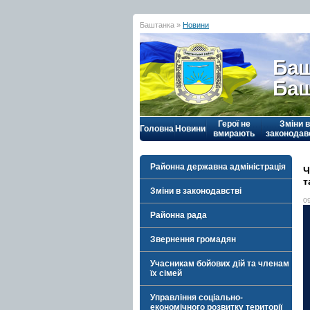
Баштанка »
Новини
Баш
Баш
Герої не
Зміни в
Головна
Новини
вмирають
законодав
Районна державна адміністрація
Ч
т
Зміни в законодавстві
0
Районна рада
Звернення громадян
Учасникам бойових дій та членам
їх сімей
Управління соціально-
економічного розвитку території