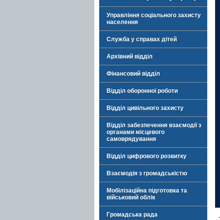
Управління соціального захисту
населення
Служба у справах дітей
Архівний відділ
Фінансовий відділ
Відділ оборонної роботи
Відділ цивільного захисту
Відділ забезпечення взаємодії з
органами місцевого
самоврядування
Відділ цифрового розвитку
Взаємодія з громадськістю
Мобілізаційна підготовка та
військовий облік
Громадська рада
-