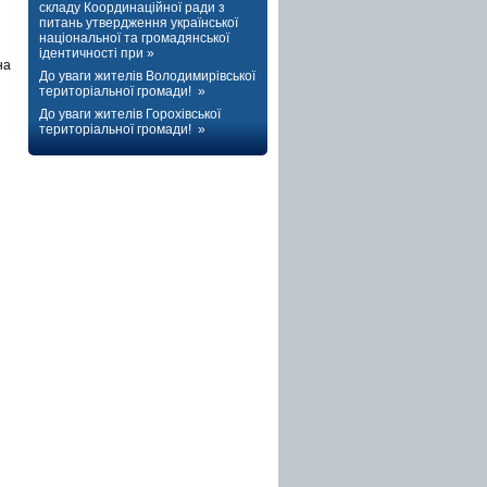
складу Координаційної ради з
питань утвердження української
національної та громадянської
ідентичності при »
на
До уваги жителів Володимирівської
територіальної громади! »
До уваги жителів Горохівської
територіальної громади! »