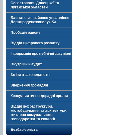
Севастополя, Донецької та
Луганської областей
Баштанське районне управління
Держпродспоживслужби
Пробація району
Відділ цифрового розвитку
Інформація про публічні закупівлі
Внутрішній аудит
Зміни в законодавстві
Звернення громадян
Консультативно-дорадчі органи
Відділ інфраструктури,
містобудування та архітектури,
житлово-комунального
господарства та екології
Безбар’єрність