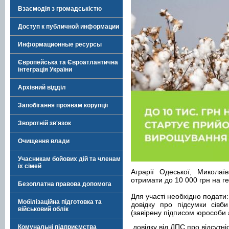
Взаємодія з громадськістю
Доступ к публичной информации
Информационные ресурсы
Європейська та Євроатлантична
інтеграція України
Архівний відділ
Запобігання проявам корупції
Зворотній зв'язок
Очищення влади
Учасникам бойових дій та членам
їх сімей
Аграрії Одеської, Миколаї
отримати до 10 000 грн на г
Безоплатна правова допомога
Для участі необхідно подати:
Мобілізаційна підготовка та
довідку про підсумки сівб
військовий облік
(завірену підписом юрособи
довідку від ДПС про відсутні
Комунальні підприємства