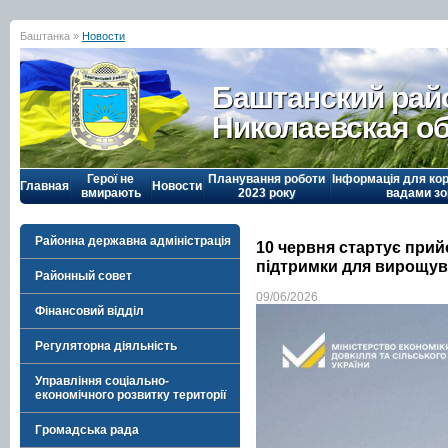
Баштанка »
Новости
Баштанский рай
Николаевская о
Герої не
Планування роботи
Інформація для кор
Главная
Новости
вмирають
2023 року
вадами зо
Районна державна адміністрація
10 червня стартує прий
підтримки для вирощув
Районный совет
09/06/2026
Фінансовий відділ
Регуляторна діяльність
Управління соціально-
економічного розвитку території
Громадська рада