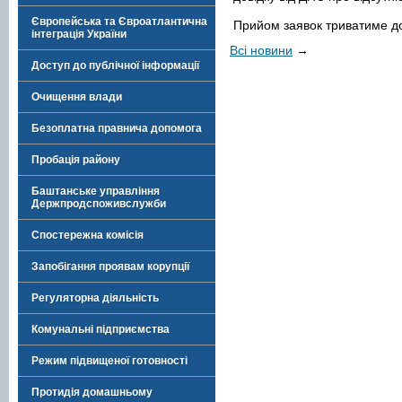
Європейська та Євроатлантична
Прийом заявок триватиме до
інтеграція України
Всі новини
→
Доступ до публічної інформації
Очищення влади
Безоплатна правнича допомога
Пробація району
Баштанське управління
Держпродспоживслужби
Спостережна комісія
Запобігання проявам корупції
Регуляторна діяльність
Комунальні підприємства
Режим підвищеної готовності
Протидія домашньому