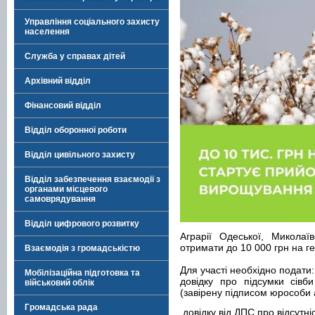
Управління соціального захисту
населення
Служба у справах дітей
Архівний відділ
Фінансовий відділ
Відділ оборонної роботи
Відділ цивільного захисту
Відділ забезпечення взаємодії з
органами місцевого
самоврядування
Відділ цифрового розвитку
Аграрії Одеської, Миколаї
отримати до 10 000 грн на г
Взаємодія з громадськістю
Для участі необхідно подати:
Мобілізаційна підготовка та
довідку про підсумки сівб
військовий облік
(завірену підписом юрособи
Громадська рада
довідку від ДПС про відсутні