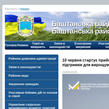
Баштанка »
Новини
Баштанська рай
Баштанська рай
Герої не
Зміни в
Електронне
Учасни
Головна
Новини
вмирають
законодавстві
звернення
чл
Районна державна адміністрація
10 червня стартує прий
підтримки для вирощув
Зміни в законодавстві
09/06/2026
Районна рада
Звернення громадян
Учасникам бойових дій та членам
їх сімей
Управління соціально-
економічного розвитку території