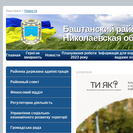
Баштанка »
Новости
Баштанский рай
Николаевская о
Герої не
Планування роботи
Інформація для кор
Главная
Новости
вмирають
2023 року
вадами зо
Районна державна адміністрація
10/06/2026
Районный совет
Фінансовий відділ
Регуляторна діяльність
Управління соціально-
економічного розвитку території
Громадська рада