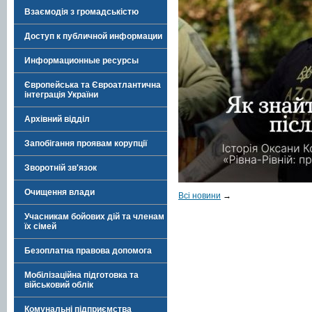
Взаємодія з громадськістю
Доступ к публичной информации
Информационные ресурсы
Європейська та Євроатлантична
інтеграція України
Архівний відділ
Запобігання проявам корупції
Зворотній зв'язок
Очищення влади
Всі новини
→
Учасникам бойових дій та членам
їх сімей
Безоплатна правова допомога
Мобілізаційна підготовка та
військовий облік
Комунальні підприємства