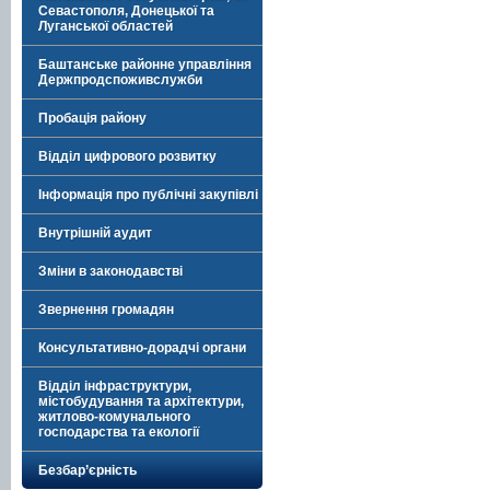
Севастополя, Донецької та
Луганської областей
Баштанське районне управління
Держпродспоживслужби
Пробація району
Відділ цифрового розвитку
Інформація про публічні закупівлі
Внутрішній аудит
Зміни в законодавстві
Звернення громадян
Консультативно-дорадчі органи
Відділ інфраструктури,
містобудування та архітектури,
житлово-комунального
господарства та екології
Безбар’єрність