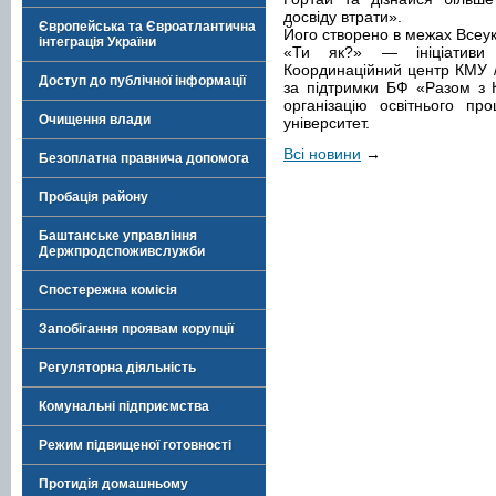
досвіду втрати».
Європейська та Євроатлантична
Його створено в межах Всеук
інтеграція України
«Ти як?» — ініціатив
Координаційний центр КМУ / 
Доступ до публічної інформації
за підтримки БФ «Разом з К
організацію освітнього пр
Очищення влади
університет.
Всі новини
→
Безоплатна правнича допомога
Пробація району
Баштанське управління
Держпродспоживслужби
Спостережна комісія
Запобігання проявам корупції
Регуляторна діяльність
Комунальні підприємства
Режим підвищеної готовності
Протидія домашньому