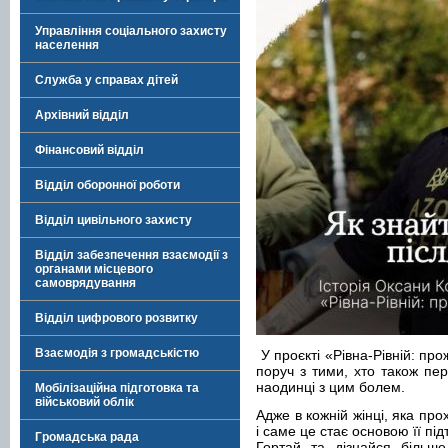
Управління соціального захисту
населення
Служба у справах дітей
Архівний відділ
Фінансовий відділ
Відділ оборонної роботи
Відділ цивільного захисту
Відділ забезпечення взаємодії з
органами місцевого
самоврядування
Відділ цифрового розвитку
Взаємодія з громадськістю
У проєкті «Рівна-Рівній: пр
поруч з тими, хто також пе
наодинці з цим болем.
Мобілізаційна підготовка та
військовий облік
Адже в кожній жінці, яка пр
і саме це стає основою її пі
Громадська рада
Гортай та дізнайся більше