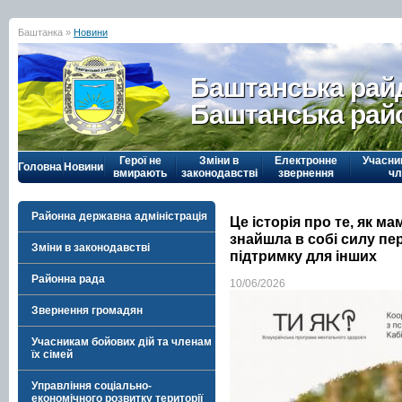
Баштанка »
Новини
Баштанська рай
Баштанська рай
Герої не
Зміни в
Електронне
Учасни
Головна
Новини
вмирають
законодавстві
звернення
чл
Районна державна адміністрація
Це історія про те, як м
знайшла в собі силу пе
Зміни в законодавстві
підтримку для інших
Районна рада
10/06/2026
Звернення громадян
Учасникам бойових дій та членам
їх сімей
Управління соціально-
економічного розвитку території