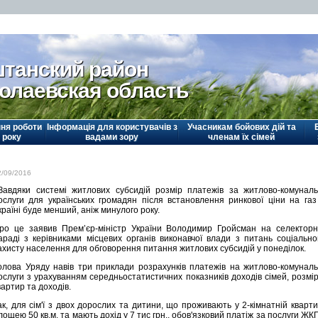
танский район
олаевская область
ня роботи
Інформація для користувачів з
Учасникам бойових дій та
 року
вадами зору
членам їх сімей
2/09/2016
авдяки системі житлових субсидій розмір платежів за житлово-комуналь
ослуги для українських громадян після встановлення ринкової ціни на газ
країні буде менший, аніж минулого року.
ро це заявив Прем’єр-міністр України Володимир Гройсман на селекторн
араді з керівниками місцевих органів виконавчої влади з питань соціально
ахисту населення для обговорення питання житлових субсидій у понеділок.
олова Уряду навів три приклади розрахунків платежів на житлово-комуналь
ослуги з урахуванням середньостатистичних показників доходів сімей, розмір
вартир та доходів.
ак, для сім'ї з двох дорослих та дитини, що проживають у 2-кімнатній кварти
лощею 50 кв.м. та мають дохід у 7 тис грн., обов'язковий платіж за послуги ЖКГ