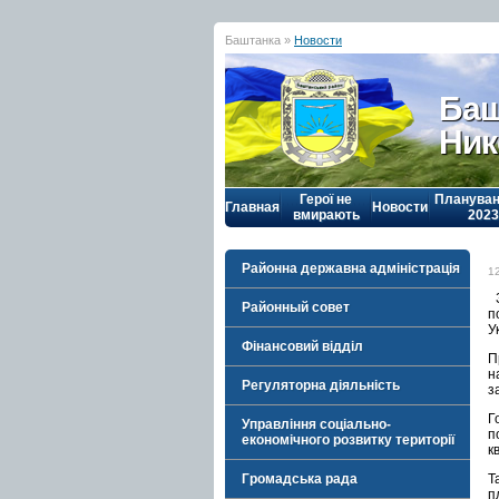
Баштанка »
Новости
Баш
Ник
Герої не
Плануван
Главная
Новости
вмирають
2023
Районна державна адміністрація
1
З
Районный совет
п
У
Фінансовий відділ
П
н
Регуляторна діяльність
з
Г
Управління соціально-
п
економічного розвитку території
к
Громадська рада
Т
п