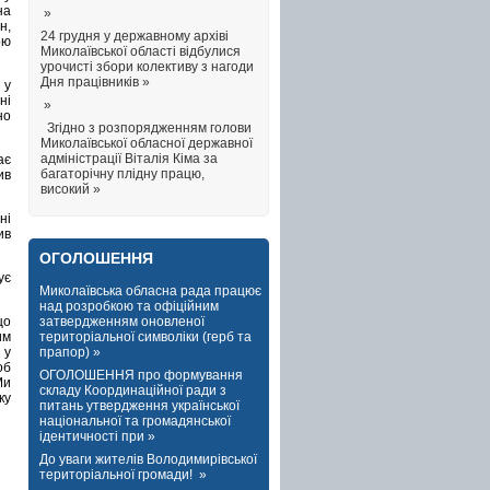
на
»
н,
24 грудня у державному архіві
ою
Миколаївської області відбулися
урочисті збори колективу з нагоди
Дня працівників »
 у
ні
»
но
Згідно з розпорядженням голови
Миколаївської обласної державної
адміністрації Віталія Кіма за
ає
багаторічну плідну працю,
ив
високий »
ні
ив
ОГОЛОШЕННЯ
ує
Миколаївська обласна рада працює
над розробкою та офіційним
затвердженням оновленої
що
територіальної символіки (герб та
им
прапор) »
 у
об
ОГОЛОШЕННЯ про формування
Ми
складу Координаційної ради з
ку
питань утвердження української
національної та громадянської
ідентичності при »
До уваги жителів Володимирівської
територіальної громади! »