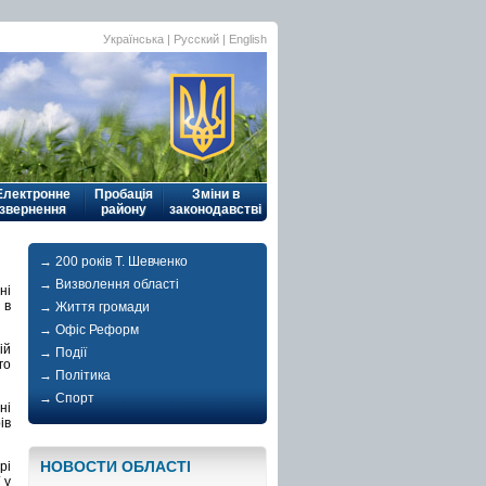
Українська
| Русский |
English
Електронне
Пробація
Зміни в
звернення
району
законодавстві
→ 200 років Т. Шевченко
→ Визволення області
ні
 в
→ Життя громади
→ Офіс Реформ
ій
→ Події
го
→ Політика
→ Спорт
ні
ів
НОВОСТИ ОБЛАСТI
рі
 у