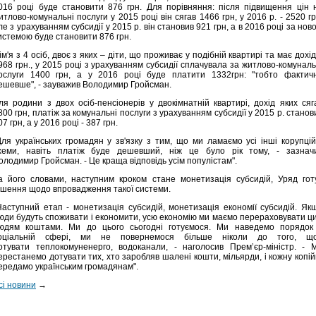
016 році буде становити 876 грн. Для порівняння: після підвищення цін 
итлово-комунальні послуги у 2015 році він сягав 1466 грн, у 2016 р. - 2520 гр
ле з урахуванням субсидії у 2015 р. він становив 921 грн, а в 2016 році за нов
истемою буде становити 876 грн.
ім'я з 4 осіб, двоє з яких – діти, що проживає у подібній квартирі та має дохід
968 грн., у 2015 році з урахуванням субсидії сплачувала за житлово-комуналь
ослуги 1400 грн, а у 2016 році буде платити 1332грн: "тобто фактич
ешевше", - зауважив Володимир Гройсман.
ля родини з двох осіб-пенсіонерів у двокімнатній квартирі, дохід яких сяг
800 грн, платіж за комунальні послуги з урахуванням субсидії у 2015 р. станов
07 грн, а у 2016 році - 387 грн.
Для українських громадян у зв'язку з тим, що ми ламаємо усі інші корупцій
хеми, навіть платіж буде дешевший, ніж це було рік тому, - зазнач
олодимир Гройсман. - Це краща відповідь усім популістам".
а його словами, наступним кроком стане монетизація субсидій, Уряд гот
ішення щодо впровадження такої системи.
Наступний етап - монетизація субсидій, монетизація економії субсидій. Як
юди будуть споживати і економити, усю економію ми маємо перераховувати ц
юдям коштами. Ми до цього сьогодні готуємося. Ми наведемо порядок
оціальній сфері, ми не повернемося більше ніколи до того, щ
отувати теплокомуненерго, водоканали, - наголосив Прем’єр-міністр. - 
ерестанемо дотувати тих, хто заробляв шалені кошти, мільярди, і кожну копій
ередамо українським громадянам".
сі новини
→