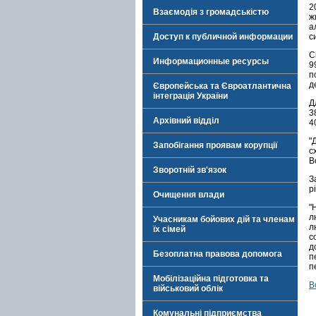
2
Взаємодія з громадськістю
ж
а
Доступ к публичной информации
с
С
Информационные ресурсы
9
п
д
Європейська та Євроатлантична
інтеграція України
Д
3
Архівний відділ
4
"
Запобігання проявам корупції
с
В
Зворотній зв'язок
З
р
Очищення влади
"
л
Учасникам бойових дій та членам
л
їх сімей
с
д
Безоплатна правова допомога
п
п
Мобілізаційна підготовка та
В
військовий облік
Комунальні підприємства