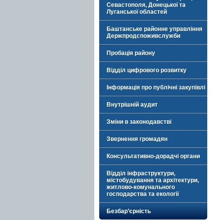
Севастополя, Донецької та
Луганської областей
Баштанське районне управління
Держпродспоживслужби
Пробація району
Відділ цифрового розвитку
Інформація про публічні закупівлі
Внутрішній аудит
Зміни в законодавстві
Звернення громадян
Консультативно-дорадчі органи
Відділ інфраструктури,
містобудування та архітектури,
житлово-комунального
господарства та екології
Безбар’єрність