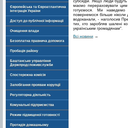
субсидій. Якщо люди будуть
маємо перераховувати цим
Європейська та Євроатлантична
готуємося. Ми наведемо
інтеграція України
повернемося більше ніколи 
водоканали, - наголосив Пре
Доступ до публічної інформації
тих, хто заробляв шалені ко
українським громадянам".
Очищення влади
Всі новини
→
Безоплатна правнича допомога
Пробація району
Баштанське управління
Держпродспоживслужби
Спостережна комісія
Запобігання проявам корупції
Регуляторна діяльність
Комунальні підприємства
Режим підвищеної готовності
Протидія домашньому