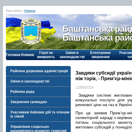
Баштанка »
Новини
Баштанська рай
Баштанська рай
Герої не
Зміни в
Електронне
Учасни
Головна
Новини
вмирають
законодавстві
звернення
чл
Районна державна адміністрація
Завдяки субсидії украї
ніж торік, - Прем'єр-міні
Зміни в законодавстві
12/09/2016
Районна рада
Завдяки системі житлових 
комунальні послуги для ук
Звернення громадян
ринкової ціни на газ в Украї
Учасникам бойових дій та членам
Про це заявив Прем’єр-мі
їх сімей
селекторній нараді з керівн
питань соціального захис
Управління соціально-
житлових субсидій у понеділо
економічного розвитку території