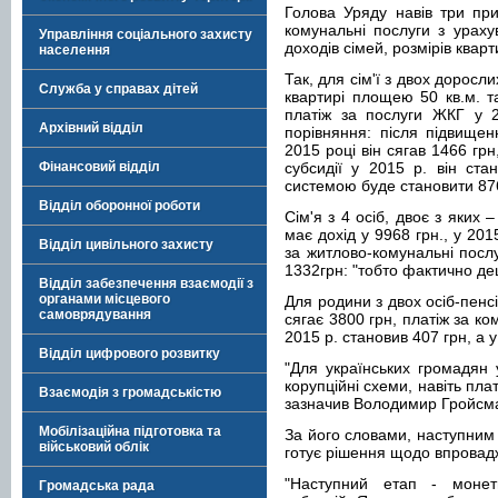
Голова Уряду навів три при
комунальні послуги з ураху
Управління соціального захисту
доходів сімей, розмірів кварт
населення
Так, для сім'ї з двох доросл
Служба у справах дітей
квартирі площею 50 кв.м. та
платіж за послуги ЖКГ у 2
Архівний відділ
порівняння: після підвищен
2015 році він сягав 1466 грн
Фінансовий відділ
субсидії у 2015 р. він ст
системою буде становити 876
Відділ оборонної роботи
Сім'я з 4 осіб, двоє з яких 
має дохід у 9968 грн., у 20
Відділ цивільного захисту
за житлово-комунальні послу
1332грн: "тобто фактично д
Відділ забезпечення взаємодії з
органами місцевого
Для родини з двох осіб-пенсі
самоврядування
сягає 3800 грн, платіж за ко
2015 р. становив 407 грн, а у
Відділ цифрового розвитку
"Для українських громадян 
корупційні схеми, навіть пла
Взаємодія з громадськістю
зазначив Володимир Гройсман
Мобілізаційна підготовка та
За його словами, наступним 
військовий облік
готує рішення щодо впровад
"Наступний етап - монети
Громадська рада