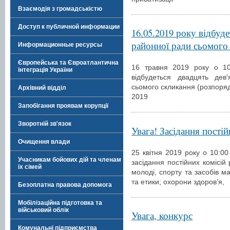
Взаємодія з громадськістю
Доступ к публичной информации
16.05.2019 року відбуд
районної ради сьомого
Информационные ресурсы
Європейська та Євроатлантична
16 травня 2019 року о 10 
інтеграція України
відбудеться двадцять дев
сьомого скликання (розпоряд
Архівний відділ
2019
Запобігання проявам корупції
Зворотній зв'язок
Увага! Засідання пості
Очищення влади
25 квітня 2019 року о 10:00
Учасникам бойових дій та членам
засідання постійних комісій 
їх сімей
молоді, спорту та засобів ма
та етики; охорони здоров’я,
Безоплатна правова допомога
Мобілізаційна підготовка та
військовий облік
Увага, конкурс
Комунальні підприємства