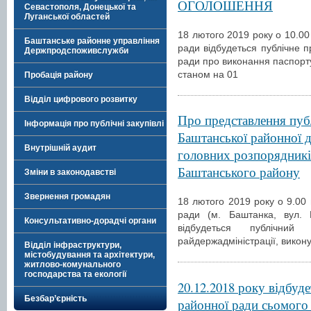
ОГОЛОШЕННЯ
Севастополя, Донецької та
Луганської областей
18 лютого 2019 року о 10.00 
Баштанське районне управління
ради відбудеться публічне п
Держпродспоживслужби
ради про виконання паспорт
станом на 01
Пробація району
Відділ цифрового розвитку
Про представлення публ
Інформація про публічні закупівлі
Баштанської районної д
Внутрішній аудит
головних розпорядник
Баштанського району
Зміни в законодавстві
Звернення громадян
18 лютого 2019 року о 9.00 
ради (м. Баштанка, вул. Г
Консультативно-дорадчі органи
відбудеться публічний
райдержадміністрації, викон
Відділ інфраструктури,
містобудування та архітектури,
житлово-комунального
господарства та екології
20.12.2018 року відбуд
Безбар’єрність
районної ради сьомого