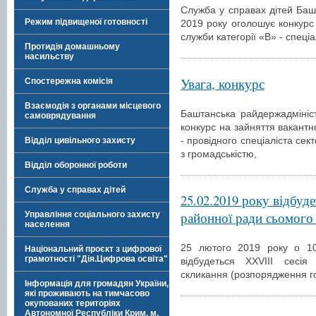
Служба у справах дітей Башт
Режим підвищеної готовності
2019 року оголошує конкурс
служби категорії «В» - спеці
Протидія домашньому
насильству
Увага, конкурс
Спостережна комісія
Взаємодія з органами місцевого
Баштанська райдержадмініс
самоврядування
конкурс на зайняття вакантн
- провідного спеціаліста сект
Відділ цивільного захисту
з громадськістю,
Відділ оборонної роботи
Служба у справах дітей
25.02.2019 року відбуд
районної ради сьомого
Управління соціального захисту
населення
25 лютого 2019 року о 10 
Національний проєкт з цифрової
грамотності "Дія.Цифрова освіта"
відбудеться ХХVІІІ сесі
скликання (розпорядження г
Інформація для громадян України,
які проживають на тимчасово
окупованих територіях
Автономної Республіки Крим, м.