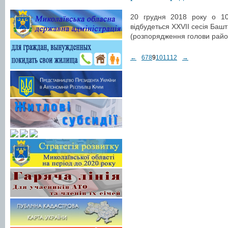
20 грудня 2018 року о 10 
відбудеться ХХVІІ сесія Баш
(розпорядження голови райо
←
6
7
8
9
10
11
12
→