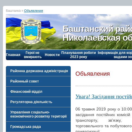
Баштанка »
Объявления
Баштанский рай
Николаевская о
Герої не
Планування роботи
Інформація для кор
Главная
Новости
вмирають
2023 року
вадами зо
Районна державна адміністрація
Объявления
Районный совет
Фінансовий відділ
Увага! Засідання пості
Регуляторна діяльність
06 травня 2019 року о 10:00
Управління соціально-
засідання постійних комісій
економічного розвитку території
транспорту, зв'язку, ж
торговельного та побутового
Громадська рада
приватизації