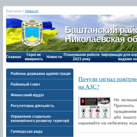
Баштанка »
Новости
Баштанский рай
Николаевская о
Герої не
Планування роботи
Інформація для кор
Главная
Новости
вмирають
2023 року
вадами зо
Районна державна адміністрація
Почули сигнал повітрян
Районный совет
на АЗС?
Фінансовий відділ
Не залишай
Припиніт
Регуляторна діяльність
працівникі
Управління соціально-
або іншого
економічного розвитку території
наражайте на небезпеку інш
Громадська рада