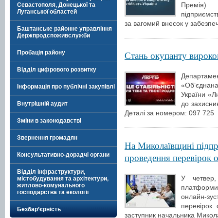
Премія) 
Севастополя, Донецької та
Луганської областей
підприємств
за вагомий внесок у забезпе
Баштанське районне управління
Держпродспоживслужби
Пробація району
Стань окупанту вироко
Відділ цифрового розвитку
Департаме
«Обʼєднана
Інформація про публічні закупівлі
України «Л
до захисник
Внутрішній аудит
Деталі за номером: 097 725
Зміни в законодавстві
Звернення громадян
На Миколаївщині підпр
проведення перевірок
Консультативно-дорадчі органи
Відділ інфраструктури,
У четвер,
містобудування та архітектури,
житлово-комунального
платформи
господарства та екології
онлайн-зу
перевірок
Безбар’єрність
заступник начальника Миколаї