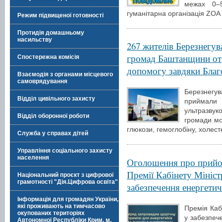
межах 0–5
гуманітарна організація ZOA
Режим підвищеної готовності
Протидія домашньому
насильству
267 жителів Березнегув
громад Баштанщини от
Спостережна комісія
допомогу завдяки Благо
Взаємодія з органами місцевого
самоврядування
Березнегува
Відділ цивільного захисту
приймали 
ультразвук
Відділ оборонної роботи
громади мо
глюкози, гемоглобіну, холест
Служба у справах дітей
Управління соціального захисту
населення
Оголошення про прийо
Премії Кабінету Мініст
Національний проєкт з цифрової
грамотності "Дія.Цифрова освіта"
забезпечення енергетич
Інформація для громадян України,
які проживають на тимчасово
Премія Кабі
окупованих територіях
у забезпече
Автономної Республіки Крим, м.