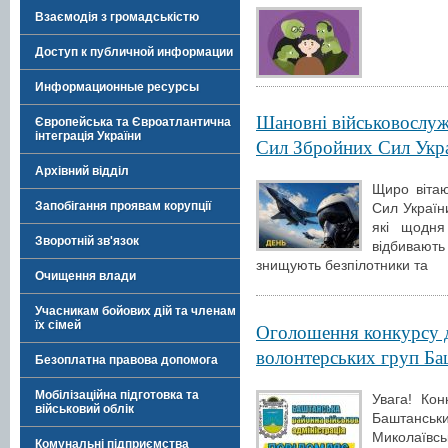
Взаємодія з громадськістю
Доступ к публичной информации
Информационные ресурсы
Шановні військовослуж
Європейська та Євроатлантична
інтеграція України
Сил Збройних Сил Укра
Архівний відділ
Щиро віта
Запобігання проявам корупції
Сил Україн
які щодня
Зворотній зв'язок
відбивают
знищують безпілотники та
Очищення влади
Учасникам бойових дій та членам
їх сімей
Оголошення конкурсу д
волонтерських груп Ба
Безоплатна правова допомога
Мобілізаційна підготовка та
Увага! Ко
військовий облік
Баштанськи
Миколаївсь
Комунальні підприємства