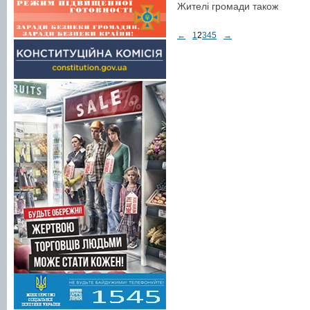
Жителі громади також
←
1
2
3
4
5
→