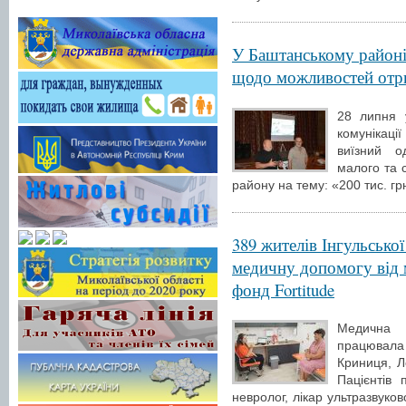
У Баштанському районі 
щодо можливостей отри
28 липня 
комунікац
виїзний о
малого та 
району на тему: «200 тис. гр
389 жителів Інгульськ
медичну допомогу від м
фонд Fortitude
Медична 
працювала 
Криниця, Л
Пацієнтів 
невролог, лікар ультразвуков