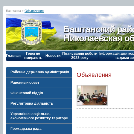
Баштанка »
Объявления
Баштанский рай
Николаевская о
Герої не
Планування роботи
Інформація для кор
Главная
Новости
вмирають
2023 року
вадами зо
Районна державна адміністрація
Объявления
Районный совет
Фінансовий відділ
Регуляторна діяльність
Управління соціально-
економічного розвитку території
Громадська рада