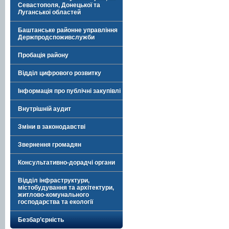
Севастополя, Донецької та
Луганської областей
Баштанське районне управління
Держпродспоживслужби
Пробація району
Відділ цифрового розвитку
Інформація про публічні закупівлі
Внутрішній аудит
Зміни в законодавстві
Звернення громадян
Консультативно-дорадчі органи
Відділ інфраструктури,
містобудування та архітектури,
житлово-комунального
господарства та екології
Безбар’єрність