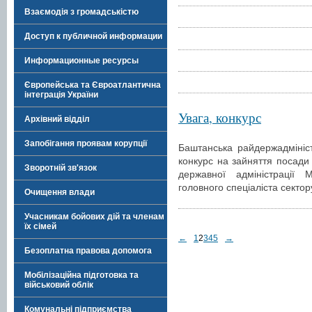
Взаємодія з громадськістю
Доступ к публичной информации
Информационные ресурсы
Європейська та Євроатлантична
інтеграція України
Увага, конкурс
Архівний відділ
Запобігання проявам корупції
Баштанська райдержадмініс
конкурс на зайняття посади
Зворотній зв'язок
державної адміністрації М
головного спеціаліста сектор
Очищення влади
Учасникам бойових дій та членам
їх сімей
←
1
2
3
4
5
→
Безоплатна правова допомога
Мобілізаційна підготовка та
військовий облік
Комунальні підприємства