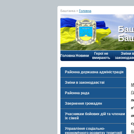
Баштанка »
Головна
Баш
Баш
Герої не
Зміни в
Головна
Новини
вмирають
законодав
Районна державна адміністрація
Зміни в законодавстві
М
Г
Районна рада
п
Звернення громадян
п
Учасникам бойових дій та членам
о
їх сімей
с
Управління соціально-
К
економічного розвитку території