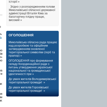
історії »
Згідно з розпорядженням голови
Миколаївської обласної державної
адміністрації Віталія Кіма за
багаторічну плідну працю,
високий »
b
ОГОЛОШЕННЯ
ть
Миколаївська обласна рада працює
над розробкою та офіційним
затвердженням оновленої
ро
територіальної символіки (герб та
ів
прапор) »
и»
но
ОГОЛОШЕННЯ про формування
складу Координаційної ради з
питань утвердження української
на
національної та громадянської
ти
ідентичності при »
До уваги жителів Володимирівської
територіальної громади! »
м:
До уваги жителів Горохівської
територіальної громади! »
ля
ми
м: