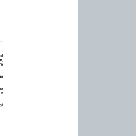
зі
и,
та
ли
но
те
у!