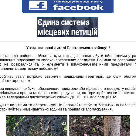
Увага, шановні жителі Баштанського району!!!
аштанська районна військова адміністрація просить бути обережними у ра
иявлення підозрілих та вибохонебезпечних предметів. Всі міни та боєприпас
кі не розірвалися та їх елементи є вибухонебезпечними предметами 
тановлять смертельну небезпеку!
собливу увагу потрібно звернути мешканцям територій, де були обстрі
раїною-агресором.
ри виявленні вибухонебезпечного пристрою або підозрілого предмету негай
овідомляти органи місцевого самоврядування, на території яких ви проживає
а за телефонами диспетчерської служби ДСНС 101, або поліції 102.
удьте пильними та обережними! Не наражайте себе та близьких на небезпек
отримуйтесь комендантської години та правил світломаскування.