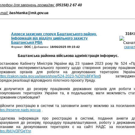
елефон для звернень громадян:
(
05158) 2 67 40
-mail:
bashtanka@mk.gov.ua
316
K
Адреси захисних споруд Баштанського району.
Інформація від відділу цивільного захисту
Баштанської РВА
скача
Формат:
DOC
| Добавлен:
18/06/2025 09:15:42
Баштанська районна військова адміністрація інформує.
остановою Кабінету Міністрів України від 23 травня 2023 року № 524 «П
еалізацію експериментального проекту щодо створення резерву працівник
ержавних органів для роботи на деокупованих територіях Україн
https://zakon.rada.gov.ua/laws/show/524-2023-%D0%BF#Text
) затвердже
орядок реалізації відповідного пілотного проєкту Уряду.
к долучитися до резерву працівників державних органів для роботи 
еокупованих територіях України та, в подальшому, мати можливість ста
ержавним службовцем?
дійснити реєстрацію в системі та заповнити анкету можливо за посилання
ttps://reserve.nads.gov.ua
.
одаткова інформація про реєстрацію в системі, подання анкети д
арахування до резерву, процедуру працевлаштування, роботу з державни
рганами на деокупованих територіях є на сайті НАДС за посилання
ttps://bit.ly/3PGgYnr
.