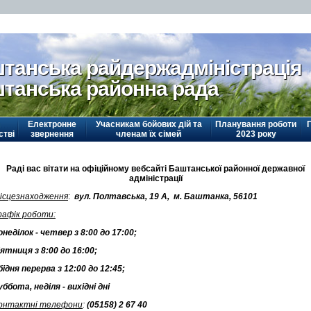
танська райдержадміністрація
танська районна рада
Електронне
Учасникам бойових дій та
Планування роботи
стві
звернення
членам їх сімей
2023 року
Раді вас вітати на офіційному вебсайті Баштанської районної державної
адміністрації
ісцезнаходження
:
вул. Полтавська, 19 А, м. Баштанка, 56101
рафік роботи:
онеділок - четвер з 8:00 до 17:00;
'ятниця з 8:00 до 16:00;
бідня перерва з 12:00 до 12:45;
уббота, неділя - вихідні дні
онтактні телефони
:
(
05158) 2 67 40