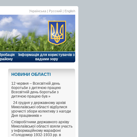
Українська |
Русский
|
English
Пробація
Інформація для користувачів з
району
вадами зору
НОВИНИ ОБЛАСТI
12 червня – Всесвітній день
боротьби з дитячою працею
Всесвітній день боротьби з
дитячою працею був »
24 грудня у державному архіві
Миколаївської області відбулися
урочисті збори колективу з нагоди
Дня працівників »
Співробітники державного архіву
Миколаївської області взяли участь
у інформаційному марафоні
«Голодомор 1932-1933 рр. в