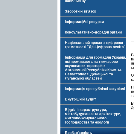
насильству
Зворотній зв'язок
Інформаційні ресурси
Консультативно-дорадчі органи
Національний проєкт з цифрової
грамотності "Дія.Цифрова освіта"
Б
Інформація для громадян України,
в
які проживають на тимчасово
я
окупованих територіях
с
Автономної Республіки Крим, м.
Севастополя, Донецької та
О
Луганської областей
к
П
Інформація про публічні закупівлі
п
т
Внутрішній аудит
Б
Д
Відділ інфраструктури,
містобудування та архітектури,
житлово-комунального
господарства та екології
Безбар’єрність