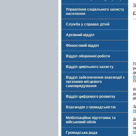
Т
Управління соціального захисту
E
населення
Служба у справах дітей
Архівний відділ
Фінансовий відділ
Відділ оборонної роботи
П
Відділ цивільного захисту
р
д
(
Відділ забезпечення взаємодії з
П
органами місцевого
самоврядування
Я
д
Відділ цифрового розвитку
д
З
Взаємодія з громадськістю
h
Мобілізаційна підготовка та
Д
військовий облік
з
о
h
Громадська рада