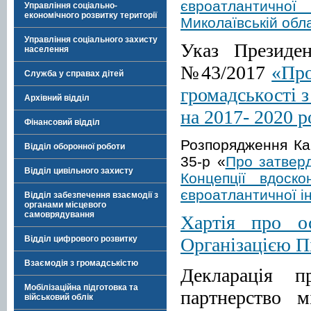
євроатлантично
Управління соціально-
економічного розвитку території
Миколаївській обла
Управління соціального захисту
Указ Президе
населення
№43/2017
«Про
Служба у справах дітей
громадськості з
Архівний відділ
на 2017- 2020 
Фінансовий відділ
Розпорядження Каб
Відділ оборонної роботи
35-р «
Про затверд
Відділ цивільного захисту
Концепції вдоск
євроатлантичної ін
Відділ забезпечення взаємодії з
органами місцевого
самоврядування
Хартія про о
Організацією П
Відділ цифрового розвитку
Взаємодія з громадськістю
Декларація п
Мобілізаційна підготовка та
партнерство м
військовий облік