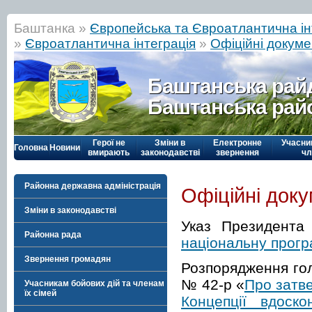
Баштанка »
Європейська та Євроатлантична ін
»
Євроатлантична інтеграція
»
Офіційні докум
Баштанська рай
Баштанська рай
Герої не
Зміни в
Електронне
Учасни
Головна
Новини
вмирають
законодавстві
звернення
чл
Районна державна адміністрація
Офіційні док
Зміни в законодавстві
Указ Президента
Районна рада
національну програ
Звернення громадян
Розпорядження гол
№ 42-р «
Про затве
Учасникам бойових дій та членам
їх сімей
Концепції вдоск