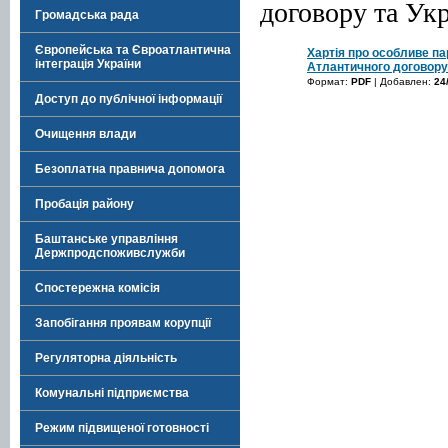
договору та Ук
Громадська рада
Європейська та Євроатлантична
Хартія про особливе па
інтеграція України
Атлантичного договору
Формат:
PDF
| Добавлен:
24
Доступ до публічної інформації
Очищення влади
Безоплатна правнича допомога
Пробація району
Баштанське управління
Держпродспоживслужби
Спостережна комісія
Запобігання проявам корупції
Регуляторна діяльність
Комунальні підприємства
Режим підвищеної готовності